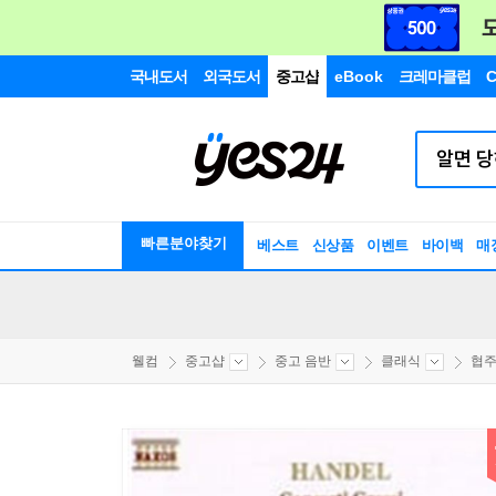
국내도서
외국도서
중고샵
eBook
크레마클럽
C
빠른분야찾기
베스트
신상품
이벤트
바이백
매
웰컴
중고샵
중고 음반
클래식
협