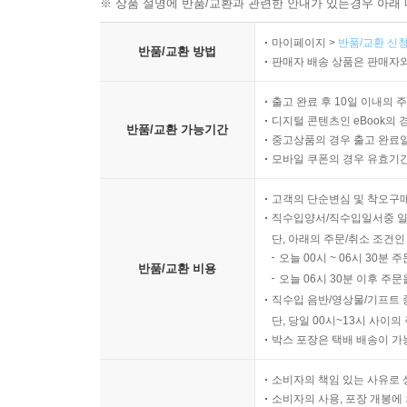
※ 상품 설명에 반품/교환과 관련한 안내가 있는경우 아래 
마이페이지 >
반품/교환 신청
반품/교환 방법
판매자 배송 상품은 판매자와
출고 완료 후 10일 이내의 
디지털 콘텐츠인 eBook의 
반품/교환 가능기간
중고상품의 경우 출고 완료일
모바일 쿠폰의 경우 유효기간(
고객의 단순변심 및 착오구
직수입양서/직수입일서중 일
단, 아래의 주문/취소 조건인
오늘 00시 ~ 06시 30분 
반품/교환 비용
오늘 06시 30분 이후 주문
직수입 음반/영상물/기프트 
단, 당일 00시~13시 사이
박스 포장은 택배 배송이 가
소비자의 책임 있는 사유로 
소비자의 사용, 포장 개봉에 