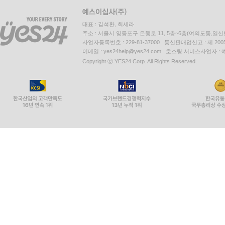
대표 : 김석환, 최세라
주소 : 서울시 영등포구 은행로 11, 5층~6층(여의도동,일신
사업자등록번호 : 229-81-37000 통신판매업신고 : 제 200
이메일 : yes24help@yes24.com 호스팅 서비스사업자 :
Copyright ⓒ YES24 Corp. All Rights Reserved.