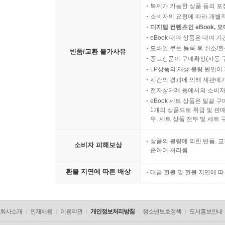
복제가 가능한 상품 등의 포장을 
소비자의 요청에 따라 개별
디지털 컨텐츠인 eBook, 
eBook 대여 상품은 대여 기
모바일 쿠폰 등록 후 취소/환
반품/교환 불가사유
중고상품이 구매확정(자동 
LP상품의 재생 불량 원인이 기
시간의 경과에 의해 재판매가
전자상거래 등에서의 소비자
eBook 세트 상품은 일괄 
1개의 상품으로 취급 및 판매
우, 세트 상품 전부 및 세트
상품의 불량에 의한 반품, 교
소비자 피해보상
준하여 처리됨
환불 지연에 따른 배상
대금 환불 및 환불 지연에 
회사소개
인재채용
이용약관
개인정보처리방침
청소년보호정책
도서홍보안내