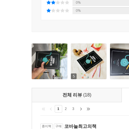
0%
0%
5
전체 리뷰
(18)
1
2
3
코바늘최고의책
종이책
구매