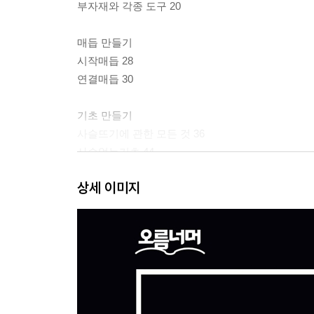
부자재와 각종 도구 20
매듭 만들기
시작매듭 28
연결매듭 30
기초 만들기
사슬뜨기에 관한 모든 것 36
사슬없는기초 44
상세 이미지
완벽한 단 정리
평평한 상태 유지하기 52
기둥코 56
가장자리 다듬기 58
원형단 다듬기
시작고리 만들기 68