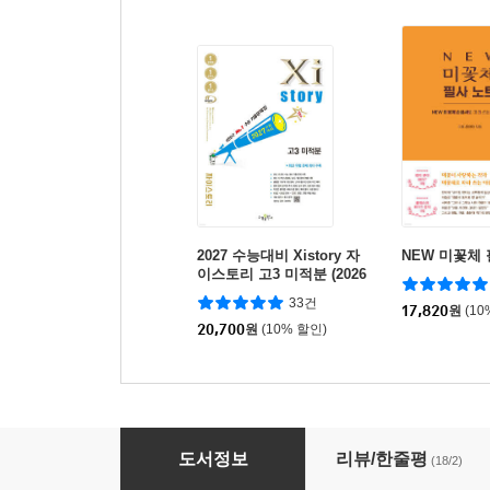
2027 수능대비 Xistory 자
NEW 미꽃체
이스토리 고3 미적분 (2026
년)
33건
17,820
원
(10
20,700
원
(10% 할인)
코바늘 시크릿 노트
도서정보
리뷰/한줄평
(18/2)