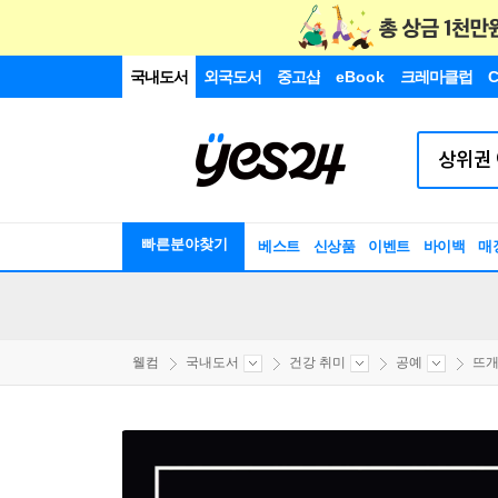
국내도서
외국도서
중고샵
eBook
크레마클럽
C
빠른분야찾기
베스트
신상품
이벤트
바이백
매
웰컴
국내도서
건강 취미
공예
뜨개