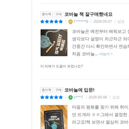
코바늘 책 잘구매했네요
종이책
구매
l********0
2026-05-07
신고
|
|
|
코바늘은 예전부터 배워보고 
생각보다 설명이 차근차근 되어
간중간 다시 확인하면서 연습하
처음 코바늘...
더보기
이 리뷰가 도움이 되었나요?
코바늘에 입문!
종이책
구매
s****7
2026-05-06
신고
|
|
|
마음의 평화를 찾기 위해 취
던 뜨개라 ㅎㅎ그래서 결정한 
라고요!책 보면서 열심히 코