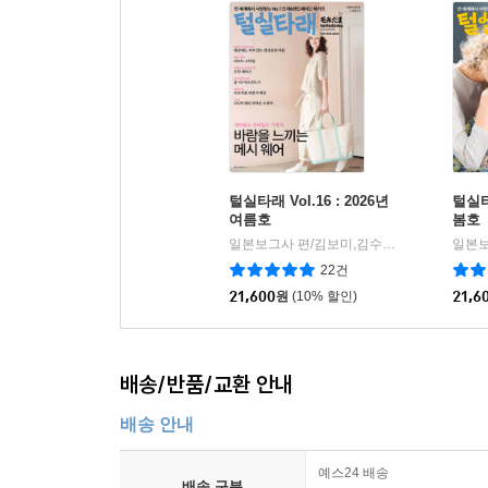
털실타래 Vol.16 : 2026년
털실타래
여름호
봄호
일본보그사 편/김보미,김수연,남가영,배혜영역
22건
21,600
원
(10% 할인)
21,6
배송/반품/교환 안내
배송 안내
예스24 배송
배송 구분