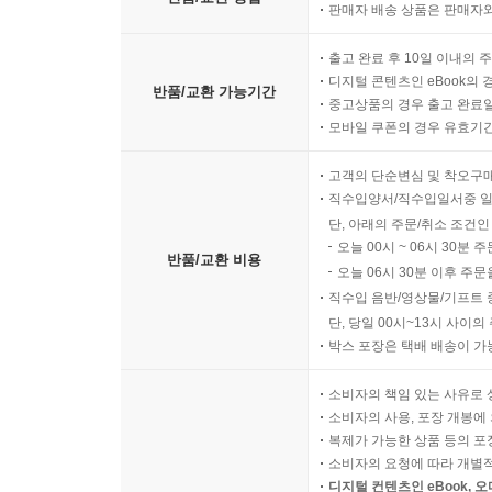
판매자 배송 상품은 판매자와
출고 완료 후 10일 이내의 
디지털 콘텐츠인 eBook의 
반품/교환 가능기간
중고상품의 경우 출고 완료일
모바일 쿠폰의 경우 유효기간(
고객의 단순변심 및 착오구
직수입양서/직수입일서중 일
단, 아래의 주문/취소 조건인
오늘 00시 ~ 06시 30분 
반품/교환 비용
오늘 06시 30분 이후 주문
직수입 음반/영상물/기프트 
단, 당일 00시~13시 사이
박스 포장은 택배 배송이 가
소비자의 책임 있는 사유로 
소비자의 사용, 포장 개봉에 
복제가 가능한 상품 등의 포장을 
소비자의 요청에 따라 개별
디지털 컨텐츠인 eBook, 