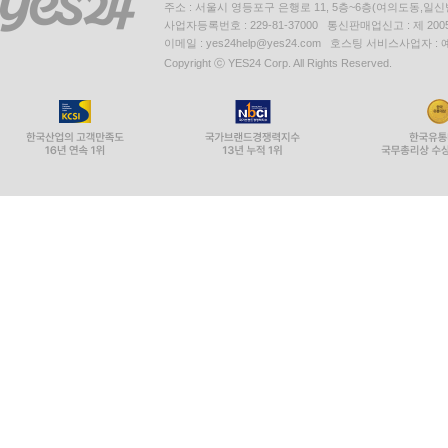
주소 : 서울시 영등포구 은행로 11, 5층~6층(여의도동,일신
사업자등록번호 : 229-81-37000 통신판매업신고 : 제 200
이메일 : yes24help@yes24.com 호스팅 서비스사업자 :
Copyright ⓒ YES24 Corp. All Rights Reserved.