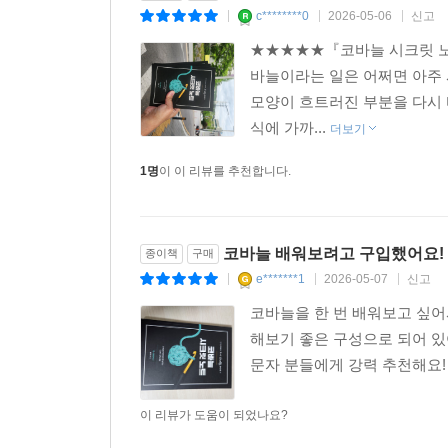
c********0
2026-05-06
신고
|
|
|
★★★★★『코바늘 시크릿 노
바늘이라는 일은 어쩌면 아주 
모양이 흐트러진 부분을 다시 
식에 가까...
더보기
1명
이 이 리뷰를 추천합니다.
코바늘 배워보려고 구입했어요!
종이책
구매
e*******1
2026-05-07
신고
|
|
|
코바늘을 한 번 배워보고 싶어
해보기 좋은 구성으로 되어 있어
문자 분들에게 강력 추천해요
이 리뷰가 도움이 되었나요?