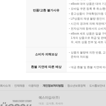
eBook 대여 상품은 대여 기
모바일 쿠폰 등록 후 취소/환
반품/교환 불가사유
중고상품이 구매확정(자동 
LP상품의 재생 불량 원인이 기
시간의 경과에 의해 재판매가
전자상거래 등에서의 소비자
eBook 세트 상품은 일괄 
1개의 상품으로 취급 및 판매
우, 세트 상품 전부 및 세트
상품의 불량에 의한 반품, 교
소비자 피해보상
준하여 처리됨
환불 지연에 따른 배상
대금 환불 및 환불 지연에 
회사소개
인재채용
이용약관
개인정보처리방침
청소년보호정책
도서홍보안내
대표 : 김석환, 최세라