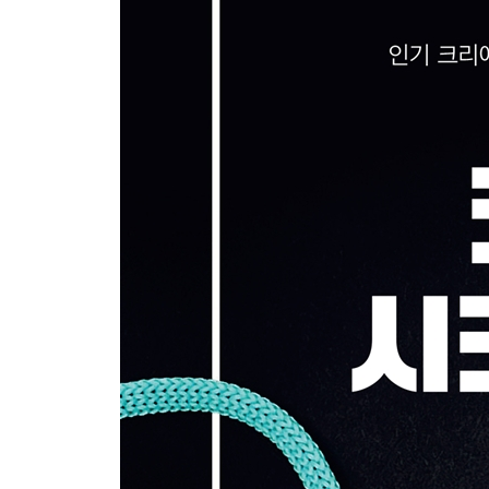
원형단에 관한 모든 것 72
이음선 정리하기 78
완벽한 배색 작업
이음선 없는 배색 작업 88
완벽한 줄무늬 만들기 92
색상 작업 마무리하기 96
부담 없이 색상 추가하기 98
아미구루미 비법
아미구루미 필수 요소 102
틈 메우기 104
속 채우는 기법 108
깔끔한 마무리 110
안전눈 업그레이드 114
손쉬운 조립 방법
바느질로 잇기 122