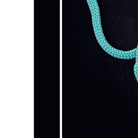
바느질 없이 잇기 126
테두리 꾸미기
완벽한 테두리 만들기 132
손쉬운 술 장식 136
노컷 술 장식 140
완벽한 마무리 기법
마무리하기 146
간단한 블로킹 150
손뜨개 요약 시트 152