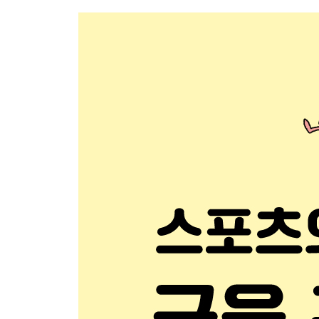
LESSON 4 복부
복부에 등장하는 근육
외복사근 / 내복사근 / 복횡근 / 복직근 / 요방형근
LESSON 5 골반부
골반저근군
골반부 근육들
LESSON 6 팔
팔에 등장하는 근육
상완이두근 주변의 근육 / 상완이두근 / 완요골근과 
광배근 / 대원근과 오구완근 / 승모근 / 전거근 / 
수근굴근과 장장근 / 장장근 / 요측수근굴근과 척측
근육 / 천지굴근 / 심지굴근 / 장모지굴근 / 모
단모지외전근 / 모지내전근 / 단모지굴근과 모지대립근
/ 골간근과 충양근 / 충양근 / 장측골간근 / 배측골간