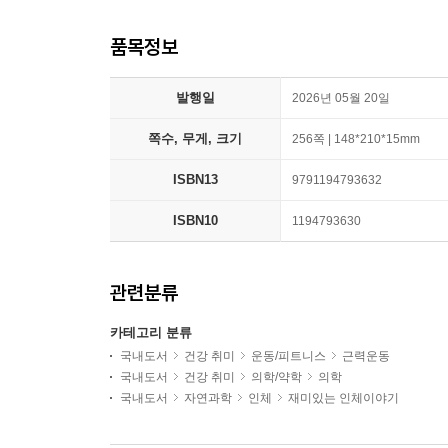
품목정보
발행일
2026년 05월 20일
쪽수, 무게, 크기
256쪽 | 148*210*15mm
ISBN13
9791194793632
ISBN10
1194793630
관련분류
카테고리 분류
국내도서
건강 취미
운동/피트니스
근력운동
국내도서
건강 취미
의학/약학
의학
국내도서
자연과학
인체
재미있는 인체이야기