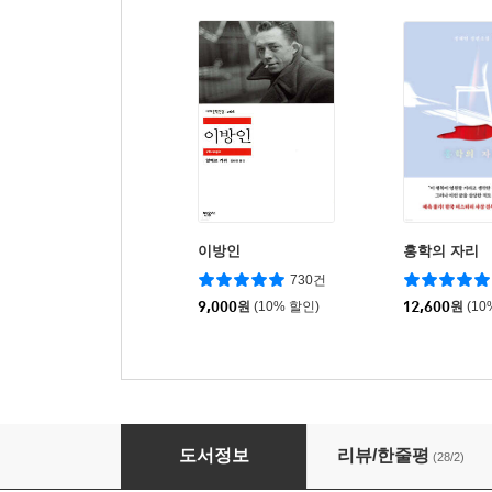
이방인
홍학의 자리
730건
9,000
원
(10% 할인)
12,600
원
(10
스포츠의학이 쉬워지는 근육 구조 대백과
도서정보
리뷰/한줄평
(28/2)