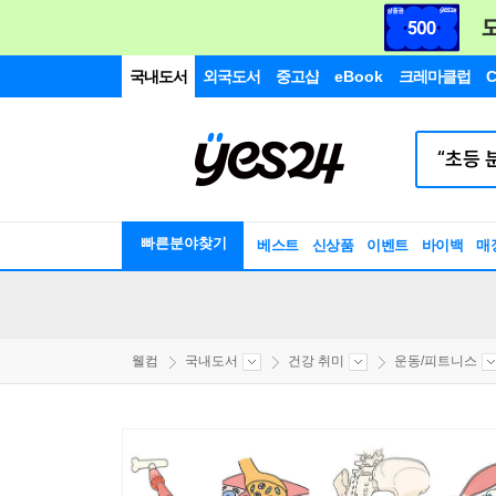
국내도서
외국도서
중고샵
eBook
크레마클럽
C
빠른분야찾기
베스트
신상품
이벤트
바이백
매
웰컴
국내도서
건강 취미
운동/피트니스