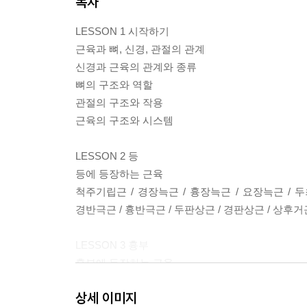
목차
LESSON 1 시작하기
근육과 뼈, 신경, 관절의 관계
신경과 근육의 관계와 종류
뼈의 구조와 역할
관절의 구조와 작용
근육의 구조와 시스템
LESSON 2 등
등에 등장하는 근육
척주기립근 / 경장늑근 / 흉장늑근 / 요장늑근 / 두최
경반극근 / 흉반극근 / 두판상근 / 경판상근 / 상후거
LESSON 3 흉부
흉부에 등장하는 근육
대흉근 주변의 근육 / 대흉근 / 소흉근과 쇄골하근 / 외
상세 이미지