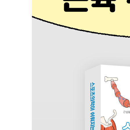
LESSON 7 다리
다리에 등장하는 근육
장요근 / 대요근 / 소요근과 장골근 / 엉덩이 주변의
외폐쇄근 / 대퇴방형근 / 내전근군 / 대내전근 / 박근
대퇴근막장근 / 봉공근 / 햄스트링 / 대퇴이두근 /
후경골근 / 후경골근 204 / 장모지굴근과 장지굴근
단비골근 / 발등과 발바닥의 내재근 / 족저의 심층에
LESSON 8 두경부
두경부에 등장하는 근육
흉쇄유돌근 / 사각근군 / 전사각근 / 중사각근과 후사
기억해 둬도 좋은 표정근 (1) / 이름만 기억해 둬도 좋
부록 주요 근육 목록