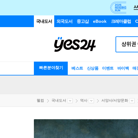
국내도서
외국도서
중고샵
eBook
크레마클럽
C
빠른분야찾기
베스트
신상품
이벤트
바이백
매
웰컴
국내도서
역사
서양사/서양문화