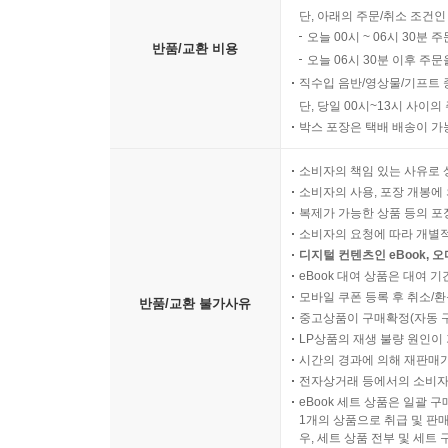
단, 아래의 주문/취소 조건인
오늘 00시 ~ 06시 30분 
반품/교환 비용
오늘 06시 30분 이후 주문
직수입 음반/영상물/기프트 
단, 당일 00시~13시 사이
박스 포장은 택배 배송이 가
소비자의 책임 있는 사유로 
소비자의 사용, 포장 개봉에 
복제가 가능한 상품 등의 포장을 
소비자의 요청에 따라 개별
디지털 컨텐츠인 eBook, 
eBook 대여 상품은 대여 기
모바일 쿠폰 등록 후 취소/환
반품/교환 불가사유
중고상품이 구매확정(자동 
LP상품의 재생 불량 원인이 기
시간의 경과에 의해 재판매가
전자상거래 등에서의 소비자
eBook 세트 상품은 일괄 
1개의 상품으로 취급 및 판매
우, 세트 상품 전부 및 세트