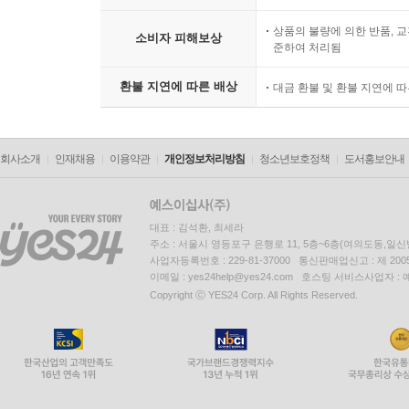
상품의 불량에 의한 반품, 교
소비자 피해보상
준하여 처리됨
환불 지연에 따른 배상
대금 환불 및 환불 지연에 
회사소개
인재채용
이용약관
개인정보처리방침
청소년보호정책
도서홍보안내
대표 : 김석환, 최세라
주소 : 서울시 영등포구 은행로 11, 5층~6층(여의도동,일신
사업자등록번호 : 229-81-37000 통신판매업신고 : 제 200
이메일 : yes24help@yes24.com 호스팅 서비스사업자 :
Copyright ⓒ YES24 Corp. All Rights Reserved.