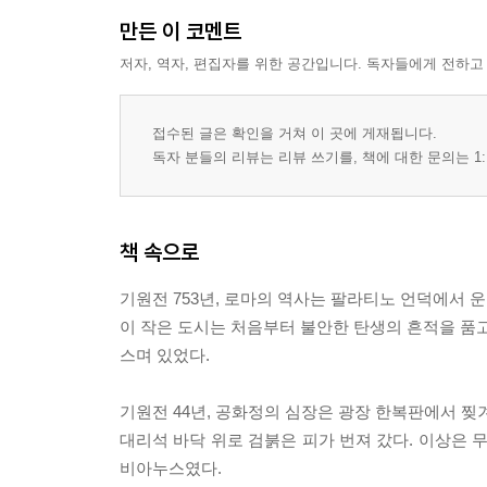
만든 이 코멘트
· 제11장 인간과 신 사이의 회복을 향하여
저자, 역자, 편집자를 위한 공간입니다. 독자들에게 전하고
· 특별 부록 - 르네상스를 둘러싼 두 신앙의 목소리
· 제12장 종교개혁과 새로운 서광
접수된 글은 확인을 거쳐 이 곳에 게재됩니다.
에필로그 · 참고문헌
독자 분들의 리뷰는 리뷰 쓰기를, 책에 대한 문의는 1:
책 속으로
기원전 753년, 로마의 역사는 팔라티노 언덕에서 
이 작은 도시는 처음부터 불안한 탄생의 흔적을 품고
스며 있었다.
기원전 44년, 공화정의 심장은 광장 한복판에서 찢
대리석 바닥 위로 검붉은 피가 번져 갔다. 이상은 
비아누스였다.