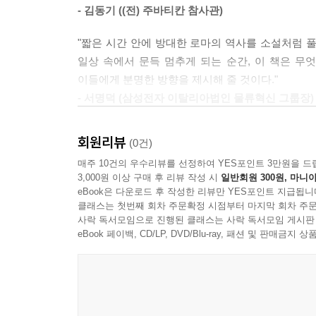
- 김동기 ((전) 주바티칸 참사관)
"짧은 시간 안에 방대한 로마의 역사를 소설처럼 풀
일상 속에서 문득 멈추게 되는 순간, 이 책은 무
이들에게 분명한 방향을 제시해 줄 것이다."
- 서명덕 (삼성전자 이탈리아법인 물류혁신 그룹장)
"이 책은 단순한 역사 서술의 층위를 넘어, 로마라
회원리뷰
(0건)
것이 아니라 끊임없이 지켜내야 할 책임이라는 점을 
매주 10건의 우수리뷰를 선정하여 YES포인트 3만원을 드
- 이규택 ((전) 국회의원, 국회교육위원장, 한국교
3,000원 이상 구매 후 리뷰 작성 시
일반회원 300원, 마니아
eBook은 다운로드 후 작성한 리뷰만 YES포인트 지급됩니
클래스는 첫번째 회차 주문확정 시점부터 마지막 회차 주문
사락 독서모임으로 진행된 클래스는 사락 독서모임 게시판
eBook 페이백, CD/LP, DVD/Blu-ray, 패션 및 판매금