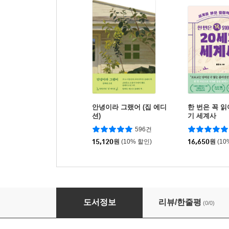
안녕이라 그랬어 (집 에디
한 번은 꼭 읽
션)
기 세계사
596건
15,120
원
(10% 할인)
16,650
원
(10
로마는 두 번 태어났다
도서정보
리뷰/한줄평
(0/0)