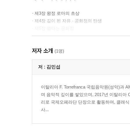
· 제3장 왕정 로마의 초상
· 제4장 길이 된 자유 - 공화정의 탄생
· 제5장 불타는 공화정
제3막 제국과 믿음
저자 소개
(1명)
· 제6장 제국의 건축가들 - 황제의 질서
· 제7장 제국의 심장에 들어온 빛
저 :
김민섭
· 제8장 불타는 제국과 조용한 씨앗
· 제9장 고요한 권력, 믿음의 제국
이탈리아 F. Torrefranca 국립음악원(성악)
며 음악적 깊이를 쌓았으며, 2017년 이탈리아 
제4막 기다림의 시간
리로 국제오페라단 단장으로 활동하며, 클래식 
사...
· 제10장 새벽을 기다리는 시대
제5막 다시 묻다