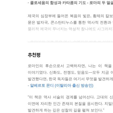
· 콜로세움의 함성과 카타콤의 기도 - 로마의 두 얼
제국의 심장부에 들어온 복음의 빛은, 황제의 칼보
묻은 발자국, 콘스탄티누스를 통한 역사적 전환과 
물리적 제국이 무너지는 역설적 찰나에도 사그라지지
· 음악가의 귀로 들은 역사, 순례자의 발로 쓴 이야
추천평
저자는 10여 년의 로마 유학 기간 동안 수천 회에 이
으로 누적 관객 5,000여 명을 동원하고, 음악·역사·
로마인의 후손으로서 고백하자면, 나는 이 책을
아닌 감동으로 전달하는 강연형 아티스트다. 그 현장
이야기였다. 신화도, 전쟁도, 믿음도—모두 지금 
발견했다면, 한국 독자들은 여기서 무엇을 발견하게 
- 알베르토 몬디 (이탈리아 출신 방송인)
"이 책은 역사 서술의 경계를 넘어선다. 고대의
이면에 자리한 인간 존재의 본질을 응시한다. 치밀
발견하게 하는 깊은 성찰의 길을 펼쳐 보인다."