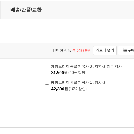
배송/반품/교환
카트에 넣기
바로구
선택한 상품
총
0
개 /
0
원
케임브리지 몽골 제국사 3 : 지역사·외부 역사
31,500
원
(10% 할인)
케임브리지 몽골 제국사 1 : 정치사
42,300
원
(10% 할인)