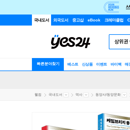
국내도서
외국도서
중고샵
eBook
크레마클럽
C
빠른분야찾기
베스트
신상품
이벤트
바이백
매
웰컴
국내도서
역사
동양사/동양문화