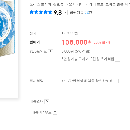
모리스 로사비
,
김호동
,
티모시 메이
,
마리 파브로
,
토머스 올슨
저 
9.8
회원리뷰(
32
건)
정가
120,000원
108,000
원
판매가
(10% 할인)
YES포인트
6,000원 (5% 적립)
5만원이상 구매 시 2천원 추가적립
결제혜택
카드/간편결제 혜택을 확인하세요
배송안내
배송비 : 무료