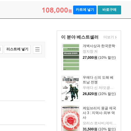
108,000
카트에 넣기
바로구매
원
이 분야 베스트셀러
더보기
개벽사상과 한국문학
매
리스트에 넣기
정지창 저
27,000
원
(10% 할인)
우에다 신의 도해 베
트남 전쟁
우에다 신 저/오광웅 역
26,820
원
(10% 할인)
케임브리지 몽골 제국
사 3 : 지역사·외부 역
사
모리스 로사비,데이비드 로빈슨 등저/최소영 역
31,500
원
(10% 할인)