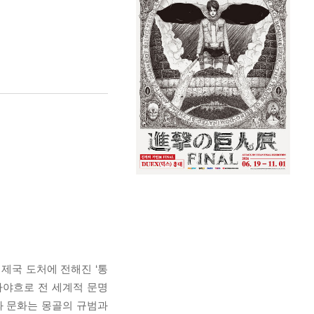
제국 도처에 전해진 ‘통
바야흐로 전 세계적 문명
와 문화는 몽골의 규범과