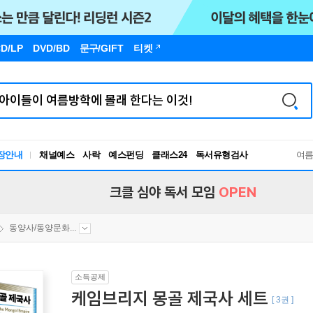
D/LP
DVD/BD
문구
/GIFT
티켓
독서유형검사
장안내
채널예스
사락
예스펀딩
클래스24
여
RBTI Lab
독서유형검사
크클 심야 독서 모임
OPEN
동양사/동양문화...
소득공제
케임브리지 몽골 제국사 세트
[ 3권 ]