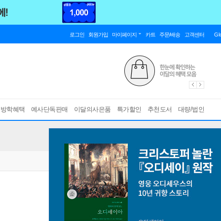
로그인
회원가입
마이페이지
카트
주문/배송
고객센터
Gl
름방학혜택
예사단독판매
이달의사은품
특가할인
추천도서
대량/법인