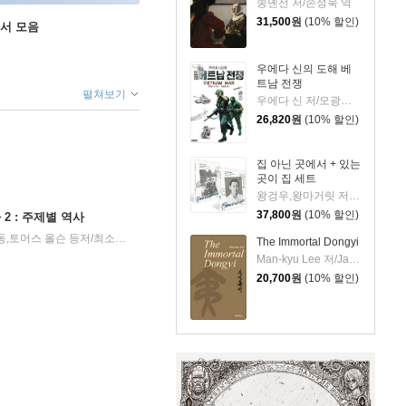
쑹녠선 저/손성욱 역
31,500
원
(10% 할인)
도서 모음
우에다 신의 도해 베
트남 전쟁
펼쳐보기
우에다 신 저/오광웅 역
26,820
원
(10% 할인)
집 아닌 곳에서 + 있는
곳이 집 세트
왕겅우,왕마거릿 저/김기협 역
37,800
원
(10% 할인)
2 : 주제별 역사
미할 비란,김호동 편/김호동,토머스 올슨 등저/최소영 역
사계절
2026년 04월 30일
|
|
The Immortal Dongyi
Man-kyu Lee 저/Jae-yong Kim 역
20,700
원
(10% 할인)