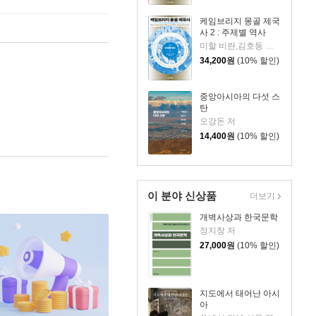
케임브리지 몽골 제국
사 2 : 주제별 역사
미할 비란,김호동 편/김호동,토머스 올슨 등저/최소영 역
34,200
원
(10% 할인)
중앙아시아의 다섯 스
탄
오강돈 저
14,400
원
(10% 할인)
이 분야 신상품
더보기
개벽사상과 한국문학
정지창 저
27,000
원
(10% 할인)
지도에서 태어난 아시
아