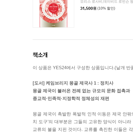
모리스 로사비,데이비드 로빈슨 등
31,500
원
(10% 할인)
책소개
이 상품은 YES24에서 구성한 상품입니다.(낱개 반품
[도서] 케임브리지 몽골 제국사 1 : 정치사
몽골 제국이 불러온 전례 없는 규모의 문화 접촉과
종교적·민족적·지정학적 정체성의 재편
몽골 제국이 촉발한 폭발적 인적 이동은 제국 안팎의
치 도구’의 대부분은 그들의 고유한 양식이 아니라
교류의 불을 지핀 것이다. 교류를 촉진한 이들은