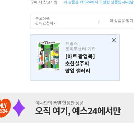
구매 시 참고사항
이 상품은 YES24에서 구성한 상품입니다(낱개
중고상품
이 상품을 팔기
판매요청하기
프랑스
퐁피두센터 기획
[아트 팝업북]
초현실주의
팝업 갤러리