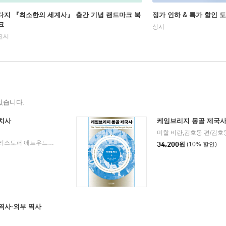
다지 『최소한의 세계사』 출간 기념 랜드마크 북
정가 인하 & 특가 할인 
크
상시
진시
있습니다.
정치사
케임브리지 몽골 제국사 
미할 비란,김호동 편/루스 던넬,크리스토퍼 애트우드 등저/조원희 역
사계절
2026년 04월 30일
|
|
34,200
원
(10% 할인)
지역사·외부 역사