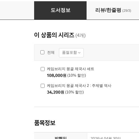
케임브리지 몽골 제국사 세트
도서정보
리뷰/한줄평
(29/3)
이 상품의 시리즈
(4개)
품절포함
전체
케임브리지 몽골 제국사 세트
108,000
원
(10% 할인)
케임브리지 몽골 제국사 2 : 주제별 역사
34,200
원
(10% 할인)
품목정보
발행일
2026년 04월 30일