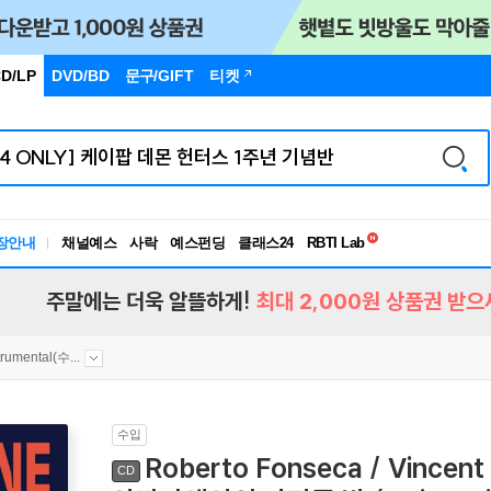
D/LP
DVD/BD
문구
/GIFT
티켓
독서유형검사
장안내
채널예스
사락
예스펀딩
클래스24
RBTI Lab
독서유형검사
주말에는 더욱 알뜰하게!
최대 2,000원 상품권 받으
trumental(수...
수입
Roberto Fonseca / Vince
CD