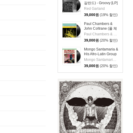
갈란드) - Groovy [LP]
Red Garland
39,000
원
(19% 할인)
Paul Chambers &
John Coltrane (폴 체
임버스 & 존 콜트레
Paul Chambers & John Coltrane
인) - A Jazz
39,000
원
(20% 할인)
Delegation From the
East: Chamber's
Mongo Santamaria &
Music [LP]
His Afro-Latin Group
(몽고 산타마리아 &
Mongo Santamaria & His Afro-Latin Group
히스 아프로 라틴 그
39,000
원
(20% 할인)
룹) - Go Mongo!
(Feat. Chick Corea)
[LP]