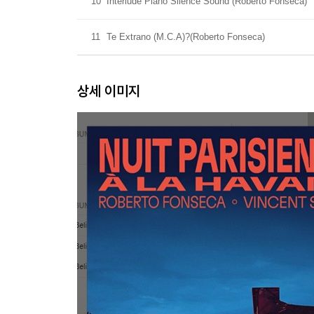
10
Interlude Piano Silence Sound (Roberto Fonseca)
11
Te Extrano (M.C.A)?(Roberto Fonseca)
상세 이미지