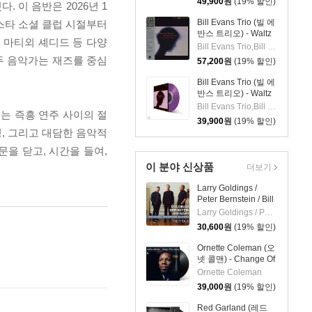
49,900
원
(19% 할인)
. 이 음반은 2026년 1
Bill Evans Trio (빌 에
비스타 소셜 클럽 시절부터
반스 트리오) - Waltz
 마티외 셰디드 등 다양
For Debby [LP]
Bill Evans Trio,Bill Evans,Paul Motian,Scott LaFaro
두 음악가는 재즈를 중심
57,200
원
(19% 할인)
Bill Evans Trio (빌 에
반스 트리오) - Waltz
For Debby [투명 퍼플
Bill Evans Trio,Bill Evans,Paul Motian,Scott LaFaro
는 즉흥 연주 사이의 절
컬러 LP]
39,900
원
(19% 할인)
, 그리고 대담한 음악적
. 문을 닫고, 시간을 들여,
이 분야 신상품
더보기
Larry Goldings /
Peter Bernstein / Bill
Stewart (래리 골딩스
Larry Goldings / Peter Bernstein / Bill Stewart
/ 피터 번스타인 / 빌
30,600
원
(19% 할인)
스튜어트) - Rhombus
Ornette Coleman (오
넷 콜맨) - Change Of
The Century [LP]
Ornette Coleman
39,000
원
(19% 할인)
Red Garland (레드