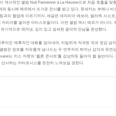
 앨범 Nuit Parisienne à La Havane으로 처음 호흡을 맞췄다
으며, 공개와 동시에 해외에서 뜨거운 찬사를 받고 있다. 폰세카는 부에나 
등과의 협업에 이르기까지, 세갈은 세자리아 에보라, 발라케 시소코,
 커리어를 쌓아온 아티스트들이다. 이번 앨범 역시 예외가 아니다. 
를 유기적으로 엮어낸, 깊이 있고 섬세한 음악적 만남을 완성했다.
루어진 매혹적인 대화를 담아내며, 치밀하게 작곡된 곡과 영감 넘치
 앨범은 장르를 자유롭게 넘나드는 두 연주자의 뛰어난 감각과 유연성
La Havane는 키스 자렛의 ‘쾰른 콘서트’를 감상하듯 들어야 할 음반이다
 선사하는 카타르시스를 온전히 느껴보길 권한다.