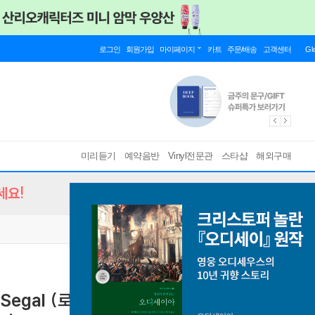
로그인
회원가입
마이페이지
카트
주문/배송
고객센터
Gl
미리듣기
예약음반
Vinyl전문관
스타샵
해외구매
세요!
nt Segal (로베르토 폰세카 / 뱅상 세갈) -