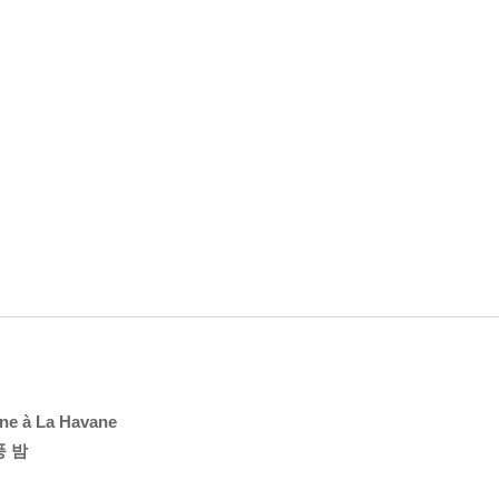
nne à La Havane
풍 밤