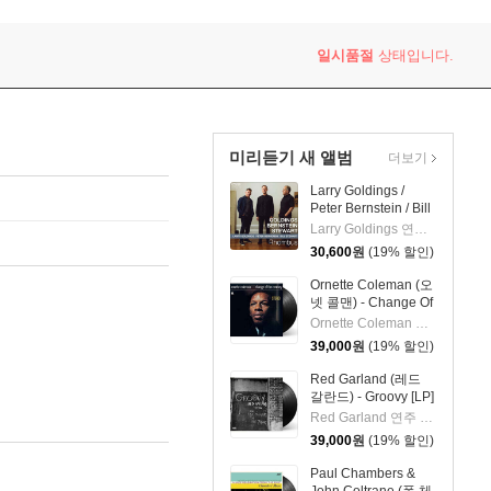
La Havane)
일시품절
상태입니다.
미리듣기 새 앨범
더보기
Larry Goldings /
Peter Bernstein / Bill
Stewart (래리 골딩스
Larry Goldings 연주 외 2명
/ 피터 번스타인 / 빌
30,600
원
(19% 할인)
스튜어트) - Rhombus
Ornette Coleman (오
넷 콜맨) - Change Of
The Century [LP]
Ornette Coleman 연주
39,000
원
(19% 할인)
Red Garland (레드
갈란드) - Groovy [LP]
Red Garland 연주 외 2명
39,000
원
(19% 할인)
Paul Chambers &