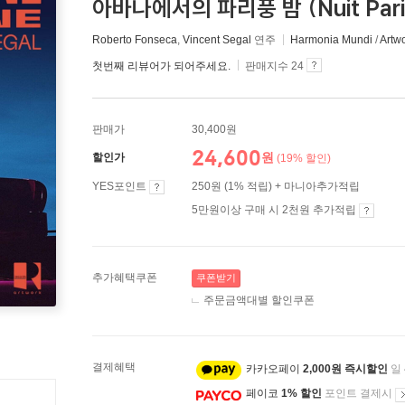
아바나에서의 파리풍 밤 (Nuit Parisi
Roberto Fonseca
,
Vincent Segal
연주
Harmonia Mundi
/
Artw
첫번째 리뷰어가 되어주세요.
판매지수 24
판매가
30,400원
24,600
원
할인가
(19% 할인)
YES포인트
250원 (1% 적립) + 마니아추가적립
5만원이상 구매 시 2천원 추가적립
추가혜택쿠폰
쿠폰받기
주문금액대별 할인쿠폰
결제혜택
카카오페이
2,000원 즉시할인
일
페이코
1% 할인
포인트 결제시