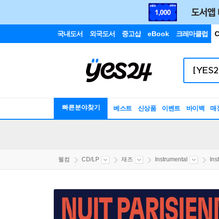
국내도서
외국도서
중고샵
eBook
크레마클럽
C
빠른분야찾기
베스트
신상품
이벤트
바이백
매
웰컴
CD/LP
재즈
Instrumental
Ins