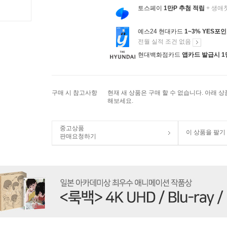
토스페이
1만P 추첨 적립
+ 생애
예스24 현대카드
1~3% YES포
전월 실적 조건 없음
현대백화점카드
앱카드 발급시 1
구매 시 참고사항
현재 새 상품은 구매 할 수 없습니다. 아래 
해보세요.
중고상품
이 상품을 팔기
판매요청하기