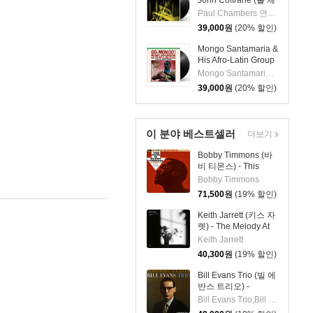
John Coltrane (폴 체
임버스 & 존 콜트레
Paul Chambers 연주 외 1명
인) - A Jazz
39,000
원
(20% 할인)
Delegation From the
East: Chamber's
Mongo Santamaria &
Music [LP]
His Afro-Latin Group
(몽고 산타마리아 &
Mongo Santamaria 연주
히스 아프로 라틴 그
39,000
원
(20% 할인)
룹) - Go Mongo!
(Feat. Chick Corea)
[LP]
이 분야 베스트셀러
더보기
Bobby Timmons (바
비 티몬스) - This
Here Is Bobby
Bobby Timmons
Timmons [LP]
71,500
원
(19% 할인)
Keith Jarrett (키스 자
렛) - The Melody At
Night, With You [LP]
Keith Jarrett
40,300
원
(19% 할인)
Bill Evans Trio (빌 에
반스 트리오) -
Portrait In Jazz [LP]
Bill Evans Trio,Bill Evans,Paul Motian,Scott LaFaro,Orrin Keepnews