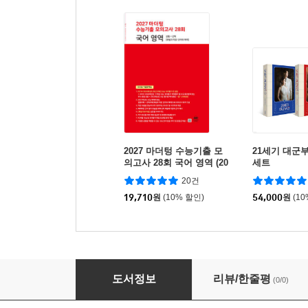
2027 마더텅 수능기출 모
21세기 대군
의고사 28회 국어 영역 (20
세트
26년)
20건
19,710
원
(10% 할인)
54,000
원
(1
별똥별의 선물
도서정보
리뷰/한줄평
(0/0)