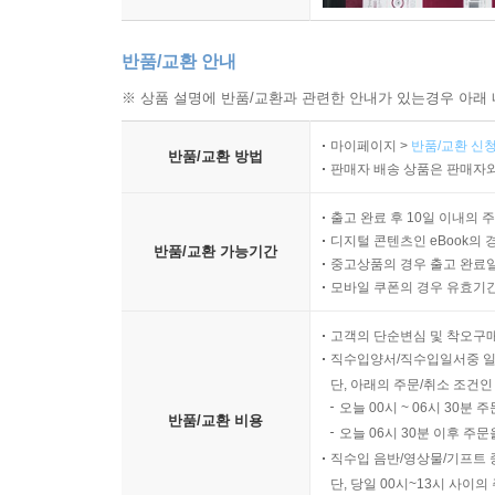
반품/교환 안내
※ 상품 설명에 반품/교환과 관련한 안내가 있는경우 아래 
마이페이지 >
반품/교환 신청
반품/교환 방법
판매자 배송 상품은 판매자와
출고 완료 후 10일 이내의 
디지털 콘텐츠인 eBook의 
반품/교환 가능기간
중고상품의 경우 출고 완료일
모바일 쿠폰의 경우 유효기간(
고객의 단순변심 및 착오구
직수입양서/직수입일서중 일
단, 아래의 주문/취소 조건인
오늘 00시 ~ 06시 30분 
반품/교환 비용
오늘 06시 30분 이후 주문
직수입 음반/영상물/기프트 
단, 당일 00시~13시 사이