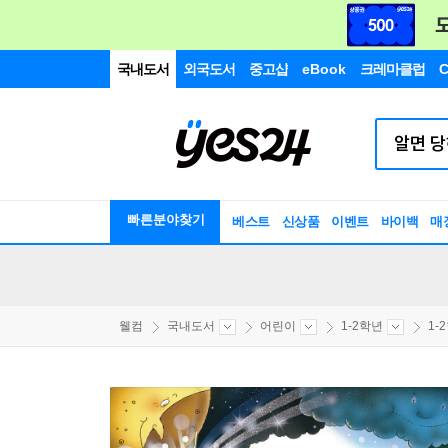
국내도서
외국도서
중고샵
eBook
크레마클럽
C
빠른분야찾기
베스트
신상품
이벤트
바이백
매
웰컴
국내도서
어린이
1-2학년
1-