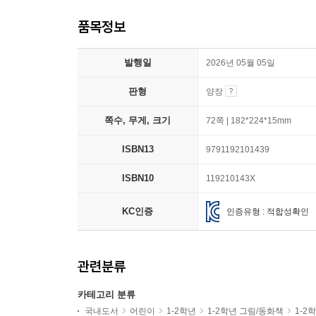
품목정보
발행일
2026년 05월 05일
판형
양장
쪽수, 무게, 크기
72쪽 | 182*224*15mm
ISBN13
9791192101439
ISBN10
119210143X
KC인증
인증유형 : 적합성확인
관련분류
카테고리 분류
국내도서
어린이
1-2학년
1-2학년 그림/동화책
1-2