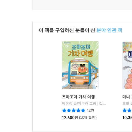
이 책을 구입하신 분들이 산
분야 연관 책
조마조마 기차 여행
마녀
박현정 글/이수현 그림
길벗스쿨
모모 
|
42건
12,600
원
(10% 할인)
10,3