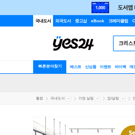
국내도서
외국도서
중고샵
eBook
크레마클럽
C
빠른분야찾기
베스트
신상품
이벤트
바이백
매
웰컴
국내도서
가정 살림
집/살림