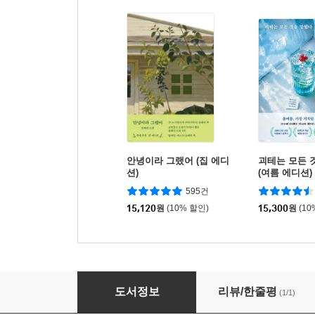
안녕이라 그랬어 (집 에디
괴테는 모든 
션)
(여름 에디션)
595건
15,120
원
(10% 할인)
15,300
원
(10
작은 가게, 돈 남기는 인테리어
도서정보
리뷰/한줄평
(1/1)