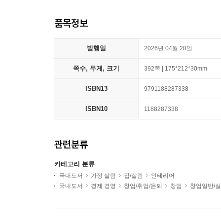
품목정보
발행일
2026년 04월 28일
쪽수, 무게, 크기
392쪽 | 175*212*30mm
ISBN13
9791188287338
ISBN10
1188287338
관련분류
카테고리 분류
국내도서
가정 살림
집/살림
인테리어
국내도서
경제 경영
창업/취업/은퇴
창업
창업일반/