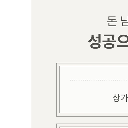
첫날부터 솔드아웃-울산 프랑스 빵집 〈빵집울프〉
넓은 정원에 호수가 있는-순천 팜 가드닝 〈café 운
역삼동 와인바-〈바라던바〉
절약으로 시작한 청년의 창업기-대흥동 철길공원 칵테
다큐멘터리 영상감독을 위한-춘천 석사동 영상 카
창업 당시 23세 소녀,-춘천 거두리 디저트 카페 〈
아이들을 위한 방과 후 공간-방배동 사이로의 〈작
커피만 팔아서는 승산이 없다-오금동 카페 〈케인
2년 후에는 바뀔 상권, 대책을 세우다-미사리 카페
감성적인 카페 같은 미용실-광흥창〈노을 헤어드
쇼윈도우가 있는 갤러리-동부이촌동 〈이촌화랑〉
100년 된 동양척식회사 문서고가 있는-나주 브런
샐프 인테리어에 도전한 꿈 많은 청년-이탈리안 
미국 체인점의 수 천만원 날릴 뻔했던-동탄 〈카페
9년의 인연-〈류기쁨 헬스클럽〉
상권의 변화에 대한 대책으로 2호점을 열다-고덕역 
가게를 정하기 위해 4개월 연락을 주고 받은-대전 
타투이스트 부부가 하는 수원 엘피바-음악 듣는 맥줏