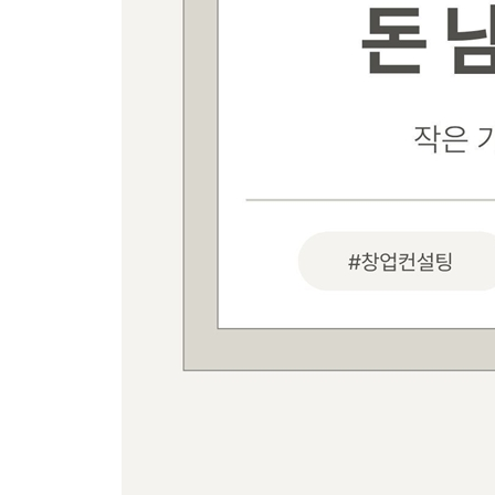
# 실전! 인테리어 공사 훔쳐보기
주인이 바뀌자 밀려드는 손님-〈카페 어느날〉
새로운 장르의 카페를 창조한 팥 전문 카페-〈홍팥
신축 건물 준공 전 계약하며, 설계변경 비용 절약
공사하다 도망간 인테리어 업자 많았다-안경점 〈
다섯 권의 노트에 기록된 사업계획서-캐나다 감자
아빠의 이름으로 시작하다-파스타 전문점 〈파파
직접 건물을 지어 카페를 오픈한-경주 동천동 카페
9년 만에 문을 닫고 1년을 쉰, 프랑스 빵집-〈라슈
1년 동안 해외 여행을 하고 돌아 온 프랑스 빵집-
어느 피아니스트의 카페 같은-음악 스튜디오 작업!
특별한 사람들의 특별한 공간-〈음악 스튜디오 클
고액 연봉을 포기하고 이룬 꿈-석촌호수 프랑스 빵
재계약을 거부하는 건물주와 싸워 이긴-Food Gall
팥빙수로 히트진 팥 전문 카페-세곡동 〈홍팥집〉 
〈라슈크레꼼마〉 직원이었던-춘천 베이커리 카페
코로나 때 2호점까지 낸 케이크 전문점-〈버터힐〉