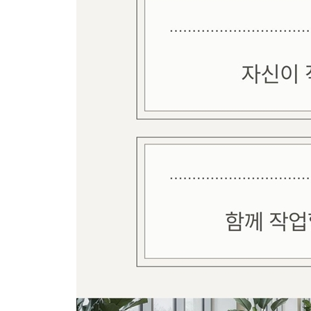
소고기로 김치찌개를 한다고?-용산의 〈양지수육
1년에 고작 5개월 상권이라는 을왕리-닭강정 전문
주방 공사를 이상하게 합니다!-멕시코 샌드위치 전
정부 창업지원금 받은 청년-정선 사북의 아이스크
독일 방식으로 하자고? 아니! 여긴 한국이야!-독일
수유리 맛집 강남 진출기-일본 라멘 전문점 〈U라
오픈 3일째 완판 중입니다-검단 쌀 베이글 전문점
이런 곳에서 비싼 일본 라멘집을 한다고?-공릉동 