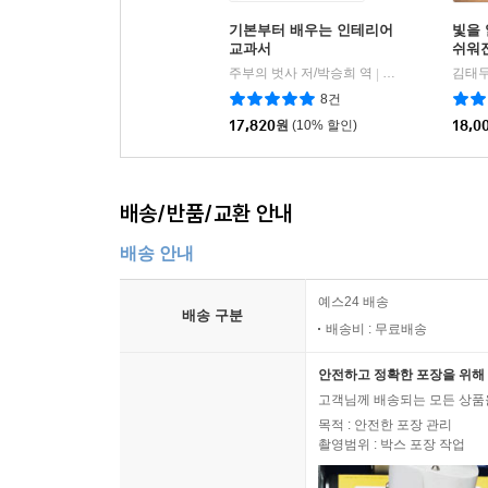
기본부터 배우는 인테리어
빛을
교과서
쉬워
주부의 벗사 저/박승희 역
즐거운상상
김태두
|
8건
17,820
원
(10% 할인)
18,0
배송/반품/교환 안내
배송 안내
예스24 배송
배송 구분
배송비 : 무료배송
안전하고 정확한 포장을 위해 
고객님께 배송되는 모든 상품을
목적 : 안전한 포장 관리
촬영범위 : 박스 포장 작업