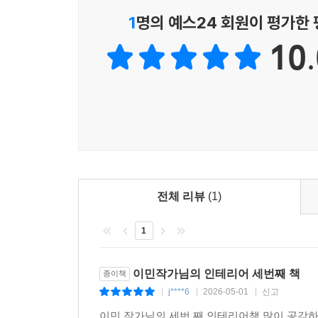
이 책은 이러한 현실 속에서 자영업자가 반드시 고민
1
명의 예스24 회원이 평가한
10.
· “버는 것”이 아니라 “남기는 것”의 문제
많은 창업자들이 매출에 집중하지만, 실제로 중요한
인테리어의 원리를 중심으로 이야기한다. 특히 저자
건물주와 임차인의 구조적 문제, 인테리어 비용의 
· 단순한 인테리어 책이 아닌 ‘현장 보고서’
『작은 가게, 돈 남기는 인테리어』는 단순한 기
전체 리뷰
(1)
특히 실제 사례와 경험을 바탕으로 한 내용은, 창
1
이민작가님의 인테리어 세번째 책
종이책
j****6
2026-05-01
신고
|
|
|
이민 작가님의 세번 째 인테리어책 많이 공감