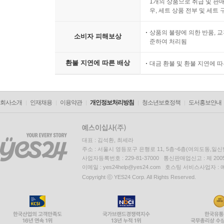
1개의 상품으로 취급 및 판매
우, 세트 상품 전부 및 세트
상품의 불량에 의한 반품, 교
소비자 피해보상
준하여 처리됨
환불 지연에 따른 배상
대금 환불 및 환불 지연에 
회사소개
인재채용
이용약관
개인정보처리방침
청소년보호정책
도서홍보안내
대표 : 김석환, 최세라
주소 : 서울시 영등포구 은행로 11, 5층~6층(여의도동,일신
사업자등록번호 : 229-81-37000 통신판매업신고 : 제 200
이메일 : yes24help@yes24.com 호스팅 서비스사업자 :
Copyright ⓒ YES24 Corp. All Rights Reserved.