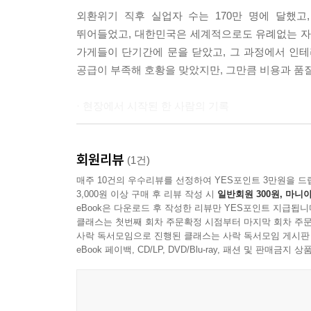
외환위기 직후 실업자 수는 170만 명에 달했고
뛰어들었고, 대한민국은 세계적으로도 유례없는 자
가게들이 단기간에 문을 닫았고, 그 과정에서 인
공급이 부족해 호황을 맞았지만, 그만큼 비용과 품
· 현장에서 시작된 한 사람의 기록
저자 역시 이 격변의 흐름 속에 있었다. 사업 실패
회원리뷰
속에서 인테리어 업계에 다시 발을 들였다. 200
(1건)
경험을 바탕으로 한 실전형 접근은 많은 초보 창업자
매주 10건의 우수리뷰를 선정하여 YES포인트 3만원을 드
3,000원 이상 구매 후 리뷰 작성 시
일반회원 300원, 마니아
인테리어 싸게 하기』(2022)로 이어졌고, 이번 신
eBook은 다운로드 후 작성한 리뷰만 YES포인트 지급됩니
클래스는 첫번째 회차 주문확정 시점부터 마지막 회차 주문
· 더 예측 불가능해진 시장
사락 독서모임으로 진행된 클래스는 사락 독서모임 게시판
eBook 페이백, CD/LP, DVD/Blu-ray, 패션 및 판매금
최근 자영업 환경은 더욱 불확실해졌다. 코로나19
어려워졌다. 그럼에도 불구하고 변하지 않는 사실이
“사람은 먹고 살아야 하고, 그러기 위해서는 경제 활