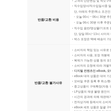
고객의 단순변심 및 착오구
직수입양서/직수입일서중 일
단, 아래의 주문/취소 조건인
오늘 00시 ~ 06시 30분 
반품/교환 비용
오늘 06시 30분 이후 주문
직수입 음반/영상물/기프트 
단, 당일 00시~13시 사이
박스 포장은 택배 배송이 가
소비자의 책임 있는 사유로 
소비자의 사용, 포장 개봉에 
복제가 가능한 상품 등의 포장을 
소비자의 요청에 따라 개별
디지털 컨텐츠인 eBook, 
eBook 대여 상품은 대여 기
모바일 쿠폰 등록 후 취소/환
반품/교환 불가사유
중고상품이 구매확정(자동 
LP상품의 재생 불량 원인이 기
시간의 경과에 의해 재판매가
전자상거래 등에서의 소비자
eBook 세트 상품은 일괄 