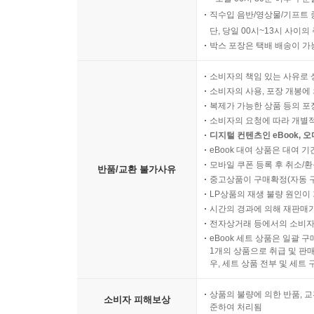
직수입 음반/영상물/기프트 
단, 당일 00시~13시 사이
박스 포장은 택배 배송이 가
소비자의 책임 있는 사유로 
소비자의 사용, 포장 개봉에 
복제가 가능한 상품 등의 포장을 
소비자의 요청에 따라 개별
디지털 컨텐츠인 eBook, 
eBook 대여 상품은 대여 기
모바일 쿠폰 등록 후 취소/환
반품/교환 불가사유
중고상품이 구매확정(자동 
LP상품의 재생 불량 원인이 기
시간의 경과에 의해 재판매가
전자상거래 등에서의 소비자
eBook 세트 상품은 일괄 
1개의 상품으로 취급 및 판매
우, 세트 상품 전부 및 세트
상품의 불량에 의한 반품, 교
소비자 피해보상
준하여 처리됨