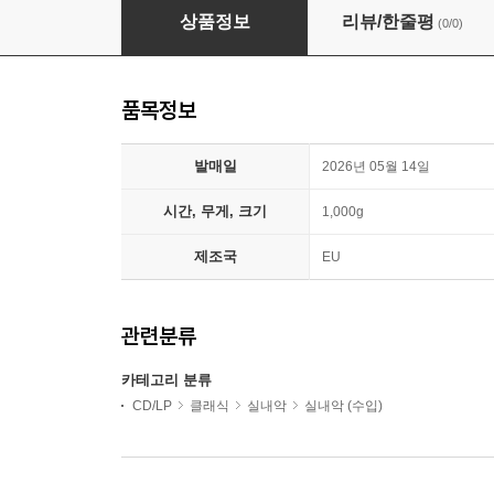
Piatti Quartet (피아티 사중주단) - 판타지 (Phan
상품정보
리뷰/한줄평
(0/0)
품목정보
발매일
2026년 05월 14일
시간, 무게, 크기
1,000g
제조국
EU
관련분류
카테고리 분류
CD/LP
클래식
실내악
실내악 (수입)