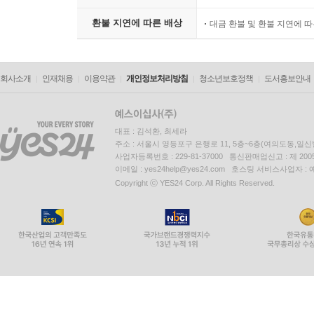
환불 지연에 따른 배상
대금 환불 및 환불 지연에 
회사소개
인재채용
이용약관
개인정보처리방침
청소년보호정책
도서홍보안내
대표 : 김석환, 최세라
주소 : 서울시 영등포구 은행로 11, 5층~6층(여의도동,일신
사업자등록번호 : 229-81-37000 통신판매업신고 : 제 200
이메일 : yes24help@yes24.com 호스팅 서비스사업자 :
Copyright ⓒ YES24 Corp. All Rights Reserved.