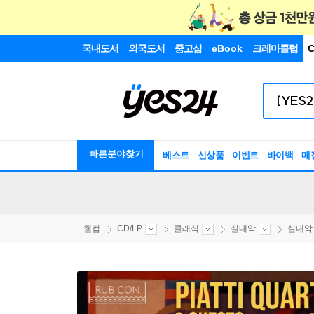
국내도서
외국도서
중고샵
eBook
크레마클럽
C
빠른분야찾기
베스트
신상품
이벤트
바이백
매
웰컴
CD/LP
클래식
실내악
실내악 