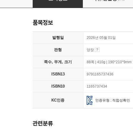
품목정보
발행일
2026년 05월 01일
판형
양장
쪽수, 무게, 크기
88쪽 | 410g | 190*210*9mm
ISBN13
9791165737436
ISBN10
1165737434
KC인증
인증유형 : 적합성확인
관련분류