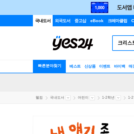
국내도서
외국도서
중고샵
eBook
크레마클럽
C
빠른분야찾기
베스트
신상품
이벤트
바이백
매
웰컴
국내도서
어린이
1-2학년
1-