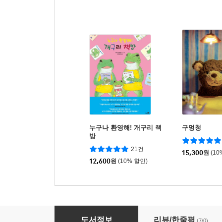
누구나 환영해! 개구리 책
구멍청
방
21건
15,300
원
(10
12,600
원
(10% 할인)
내 얘기 좀 들어 볼래?
도서정보
리뷰/한줄평
(7/0)