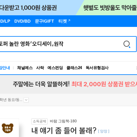
D/LP
DVD/BD
문구
/GIFT
티켓
장안내
채널예스
사락
예스펀딩
클래스24
독서유형검사
RBTI Lab
독서유형검사
주말에는 더욱 알뜰하게!
최대 2,000원 상품권 받으
2학년 동요/동...
바람 그림책-180
소득공제
내 얘기 좀 들어 볼래?
[ 양장 ]