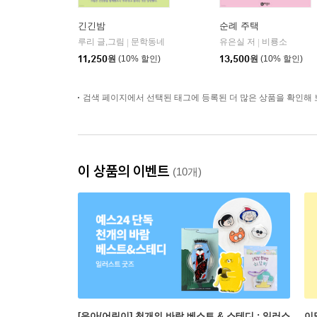
긴긴밤
순례 주택
루리 글,그림
문학동네
유은실 저
비룡소
|
|
11,250
원
(10% 할인)
13,500
원
(10% 할인)
검색 페이지에서 선택된 태그에 등록된 더 많은 상품을 확인해 
이 상품의 이벤트
(10개)
[유아/어린이] 천개의 바람 베스트 & 스테디 : 일러스
이