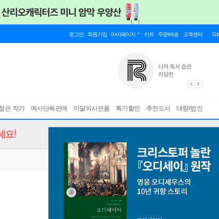
로그인
회원가입
마이페이지
카트
주문/배송
고객센터
Gl
젊은 작가
예사단독판매
이달의사은품
특가할인
추천도서
대량/법인
세요!