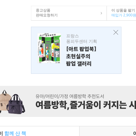
중고상품
이 상품을 팔기
판매요청하기
매입가 2,900
프랑스
퐁피두센터 기획
[아트 팝업북]
초현실주의
팝업 갤러리
들이
함께 산 책