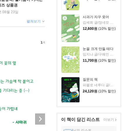
퀴즈 상품권
년 08월 23일
사과가 자꾸 웃어
펼쳐보기
김세희 글/정네모 그림
12,600
원
(10% 할인)
1
/4
눈을 크게 만들 테다
임지나 글/구해인 그림
11,700
원
(10% 할인)
질문의 책
파블로 네루다 글/팔로마 발디비아 그림/남진희 역
24,120
원
(10% 할인)
이 책이 담긴
리스트
더보기
c****4
님의 리스트