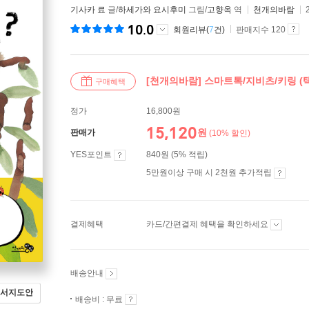
기사카 료
글/
하세가와 요시후미
그림/
고향옥
역
천개의바람
10.0
회원리뷰(
7
건)
판매지수 120
[천개의바람] 스마트톡/지비츠/키링 (택
구매혜택
정가
16,800원
15,120
원
판매가
(10% 할인)
YES포인트
840원 (5% 적립)
5만원이상 구매 시 2천원 추가적립
결제혜택
카드/간편결제 혜택을 확인하세요
배송안내
서지도안
배송비 : 무료