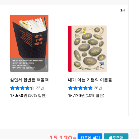
1
/4
살면서 한번은 벽돌책
내가 아는 기쁨의 이름들
23건
28건
17,550
원
(10% 할인)
15,120
원
(10% 할인)
15,120
카트에 넣기
바로구매