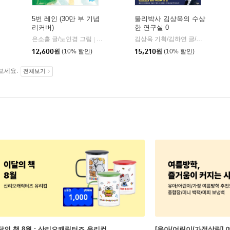
5번 레인 (30만 부 기념
물리박사 김상욱의 수상
리커버)
한 연구실 0
은소홀 글/노인경 그림
문학동네
김상욱 기획/김하연 글/정순규 그림
|
12,600
원
(10% 할인)
15,210
원
(10% 할인)
보세요.
전체보기
달의 책 8월 : 산리오캐릭터즈 유리컵
[유아/어린이/가정살림] 