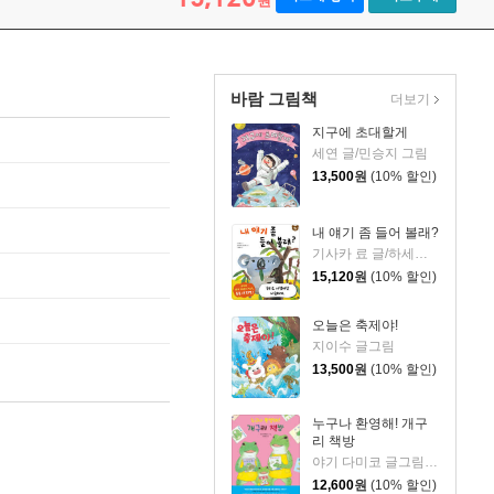
원
바람 그림책
더보기
지구에 초대할게
세연 글/민승지 그림
13,500
원
(10% 할인)
내 얘기 좀 들어 볼래?
기사카 료 글/하세가와 요시후미 그림/고향옥 역
15,120
원
(10% 할인)
오늘은 축제야!
지이수 글그림
13,500
원
(10% 할인)
누구나 환영해! 개구
리 책방
야기 다미코 글그림/유지은 역
12,600
원
(10% 할인)