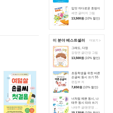
입맛 까다로운 호랑이
세연 글/이지 그림
13,500
원
(10% 할인)
이 분야 베스트셀러
더보기
그래도, 다정
강정연 글/간장 그림
13,500
원
(10% 할인)
초등학생을 위한 바른
손글씨 동시 쓰기 55
편집부 저
7,650
원
(10% 할인)
너처럼 예쁜 동시, 나
태주 동시 따라 쓰기
나태주 글/윤문영 그림
15,120
원
(10% 할인)