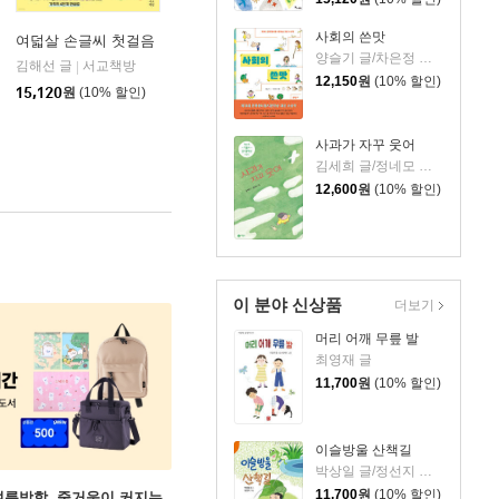
사회의 쓴맛
여덟살 손글씨 첫걸음
양슬기 글/차은정 그림
김해선 글
서교책방
|
12,150
원
(10% 할인)
아울북
|
15,120
원
(10% 할인)
사과가 자꾸 웃어
김세희 글/정네모 그림
12,600
원
(10% 할인)
이 분야 신상품
더보기
머리 어깨 무릎 발
최영재 글
11,700
원
(10% 할인)
이슬방울 산책길
박상일 글/정선지 그림
11,700
원
(10% 할인)
여름방학, 줄거움이 커지는