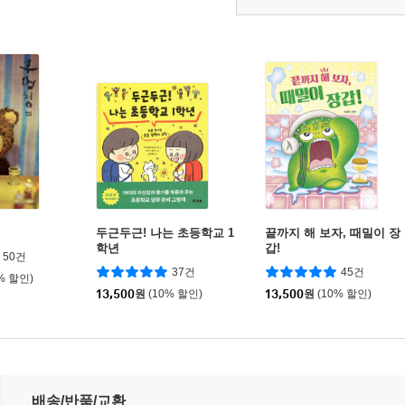
두근두근! 나는 초등학교 1
끝까지 해 보자, 때밀이 장
학년
갑!
50건
37건
45건
% 할인)
13,500
원
(10% 할인)
13,500
원
(10% 할인)
배송/반품/교환