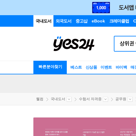
국내도서
외국도서
중고샵
eBook
크레마클럽
C
빠른분야찾기
베스트
신상품
이벤트
바이백
매
웰컴
국내도서
수험서 자격증
공무원