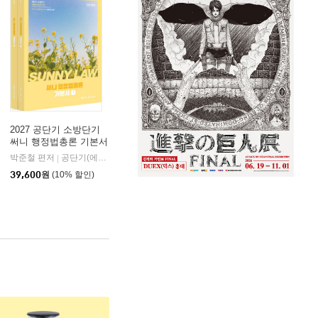
2027 공단기 소방단기
써니 행정법총론 기본서
박준철 편저
공단기(에스티유니타스)
|
39,600
원
(10% 할인)