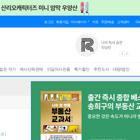
로그인
회원가입
마이페이지
카트
주문/배송
고객센터
Gl
젊은 작가
예사단독판매
이달의사은품
특가할인
추천도서
대량/법인
2권 ]