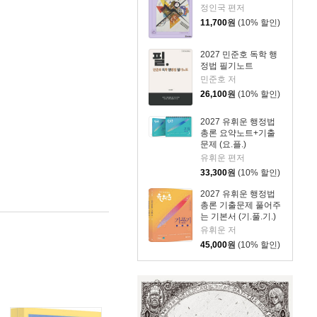
정인국 편저
11,700
원
(10% 할인)
2027 민준호 독학 행
정법 필기노트
민준호 저
26,100
원
(10% 할인)
2027 유휘운 행정법
총론 요약노트+기출
문제 (요.플.)
유휘운 편저
33,300
원
(10% 할인)
2027 유휘운 행정법
총론 기출문제 풀어주
는 기본서 (기.풀.기.)
유휘운 저
45,000
원
(10% 할인)