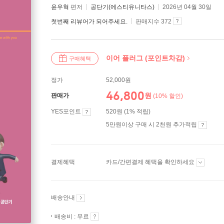
윤우혁
편저
공단기(에스티유니타스)
2026년 04월 30일
첫번째 리뷰어가 되어주세요.
판매지수 372
이어 플러그 (포인트차감)
구매혜택
정가
52,000원
46,800
원
판매가
(10% 할인)
YES포인트
520원 (1% 적립)
5만원이상 구매 시 2천원 추가적립
결제혜택
카드/간편결제 혜택을 확인하세요
배송안내
배송비 : 무료