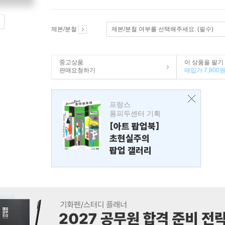
제본/분철
제본/분철 여부를 선택해주세요. (필수)
중고상품
이 상품을 팔기
판매요청하기
매입가 7,800
프랑스
퐁피두센터 기획
[아트 팝업북]
초현실주의
팝업 갤러리