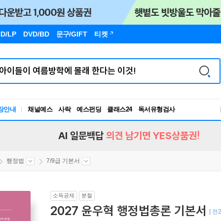
D/LP
DVD/BD
문구
/GIFT
티켓
장안내
채널예스
사락
예스펀딩
클래스24
독서유형검사
RBTI Lab
독서유형검사
AI 일문백답
의견 남기면 YES상품권!
행정법
7/9급 기본서
소득공제
분철
2027 윤우혁 행정법총론 기본서
[ 전