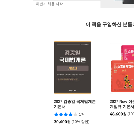
하반기 채용 시작
이 책을 구입하신 분
2027 김중일 국제법개론
2027 New 
기본서
계법규 기본서
세트 Ver. 2-
48,600
원
(1
1건
비
30,600
원
(10% 할인)