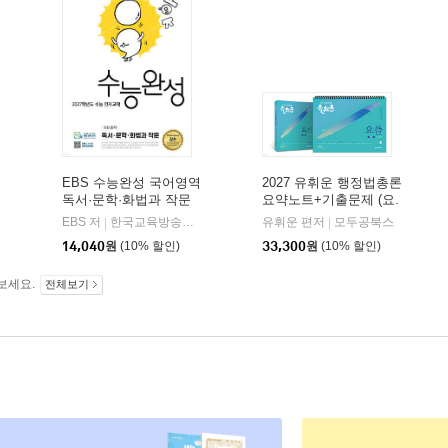
EBS 수능완성 국어영역
2027 유휘운 행정법총론
독서·문학·화법과 작문
요약노트+기출문제 (요.
(2026년)
플.)
비상교육
EBS 저
한국교육방송공사
유휘운 편저
모두공북스
|
|
|
14,040
원
(10% 할인)
33,300
원
(10% 할인)
보세요.
전체보기