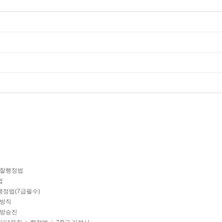
찰행정법
법
행정법(7급필수)
방직
방승진