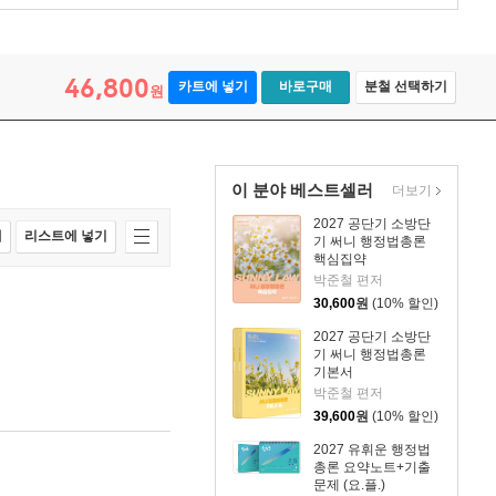
46,800
카트에 넣기
바로구매
분철 선택하기
원
이 분야 베스트셀러
더보기
2027 공단기 소방단
매
리스트에 넣기
기 써니 행정법총론
핵심집약
박준철 편저
30,600
원
(10% 할인)
2027 공단기 소방단
기 써니 행정법총론
기본서
박준철 편저
39,600
원
(10% 할인)
2027 유휘운 행정법
총론 요약노트+기출
문제 (요.플.)