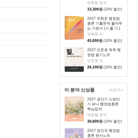
유휘운 편저
33,300
원
(10% 할인)
2027 유휘운 행정법
총론 기출문제 풀어주
는 기본서 (기.풀.기.)
유휘운 저
45,000
원
(10% 할인)
2027 민준호 독학 행
정법 필기노트
민준호 저
26,100
원
(10% 할인)
이 분야 신상품
더보기
2027 공단기 소방단
기 써니 행정법총론
핵심집약
박준철 편저
30,600
원
(10% 할인)
2027 정인국 행정법
총론 판서노트