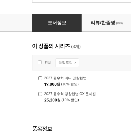
2027 윤우혁 행정법총론 기본서
도서정보
리뷰/한줄평
(0/0)
이 상품의 시리즈
(3개)
품절포함
전체
2027 윤우혁 미니 경찰헌법
19,800
원
(10% 할인)
2027 윤우혁 경찰헌법 OX 문제집
25,200
원
(10% 할인)
품목정보