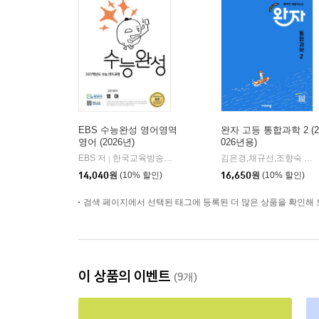
EBS 수능완성 영어영역
완자 고등 통합과학 2 (2
영어 (2026년)
026년용)
EBS 저
한국교육방송공사
김은경,채규선,조향숙 등저
|
14,040
원
(10% 할인)
16,650
원
(10% 할인)
검색 페이지에서 선택된 태그에 등록된 더 많은 상품을 확인해 
이 상품의 이벤트
(9개)