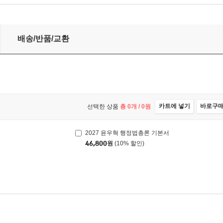
배송/반품/교환
카트에 넣기
바로구
선택한 상품
총
0
개 /
0
원
2027 윤우혁 행정법총론 기본서
46,800
원
(10% 할인)