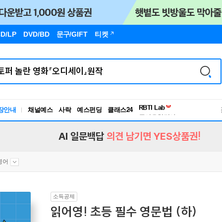
D/LP
DVD/BD
문구
/GIFT
티켓
독서유형검사
RBTI Lab
장안내
채널예스
사락
예스펀딩
클래스24
독서유형검사
AI 일문백답
의견 남기면 YES상품권!
영어
소득공제
읽어영! 초등 필수 영문법 (하)