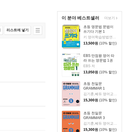
이 분야 베스트셀러
더보기
초등 영문법 문법이
매
리스트에 넣기
쓰기다 기본 1
키 영어학습방법연구소 저
13,500
원
(10% 할인)
EBS 만점왕 영어 따
라 쓰는 영문법 1권
EBS 저
13,050
원
(10% 할인)
초등 천일문
GRAMMAR 1
김기훈,쎄듀 영어교육연구센터 저
15,300
원
(10% 할인)
초등 천일문
GRAMMAR 3
김기훈,쎄듀 영어교육연구센터 저
15,300
원
(10% 할인)