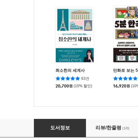
최소한의 세계사
만화로 보는 
63건
20,700
원
(10% 할인)
16,920
원
(10
읽어영! 초등 필수 영문법 (하)
도서정보
리뷰/한줄평
(1/0)