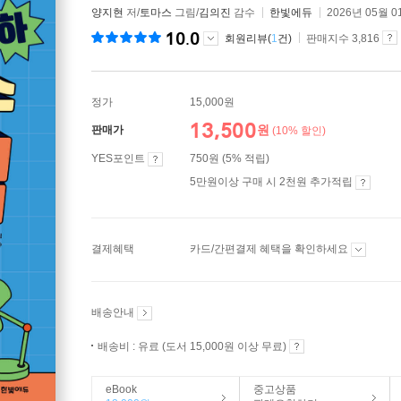
양지현
저/
토마스
그림/
김의진
감수
한빛에듀
2026년 05월 0
10.0
회원리뷰(
1
건)
판매지수 3,816
정가
15,000원
13,500
원
판매가
(10% 할인)
YES포인트
750원 (5% 적립)
5만원이상 구매 시 2천원 추가적립
결제혜택
카드/간편결제 혜택을 확인하세요
배송안내
배송비 : 유료 (도서 15,000원 이상 무료)
eBook
중고상품