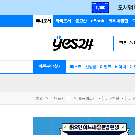
국내도서
외국도서
중고샵
eBook
크레마클럽
C
빠른분야찾기
베스트
신상품
이벤트
바이백
매
웰컴
국내도서
초등참고서
4학년