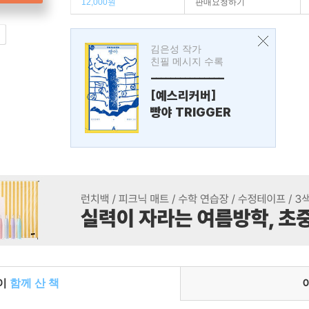
12,000원
판매요청하기
김은성 작가
친필 메시지 수록
---------------
[예스리커버]
빵야 TRIGGER
들이
함께 산 책