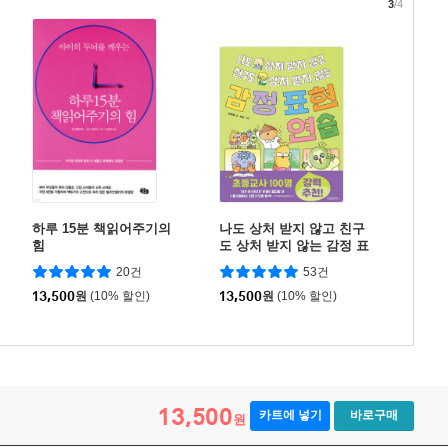
3
/4
하루 15분 책읽어주기의
나도 상처 받지 않고 친구
힘
도 상처 받지 않는 감정 표
현 연습
20건
53건
13,500
원
(10% 할인)
13,500
원
(10% 할인)
13,500
카트에 넣기
바로구매
원