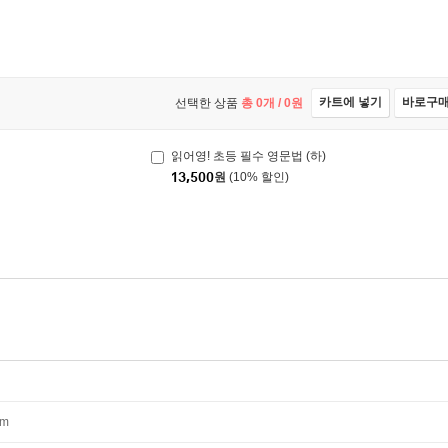
카트에 넣기
바로구
선택한 상품
총
0
개 /
0
원
읽어영! 초등 필수 영문법 (하)
13,500
원
(10% 할인)
mm