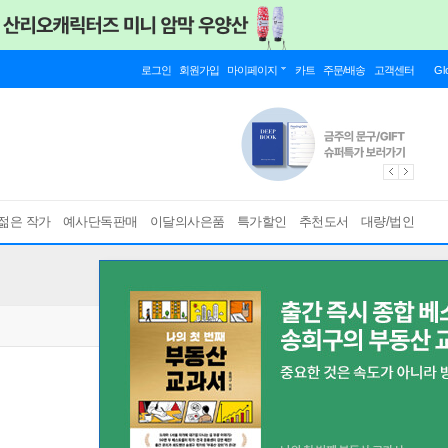
로그인
회원가입
마이페이지
카트
주문/배송
고객센터
Gl
젊은 작가
예사단독판매
이달의사은품
특가할인
추천도서
대량/법인