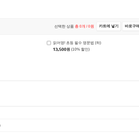
카트에 넣기
바로구
선택한 상품
총
0
개 /
0
원
읽어영! 초등 필수 영문법 (하)
13,500
원
(10% 할인)
m