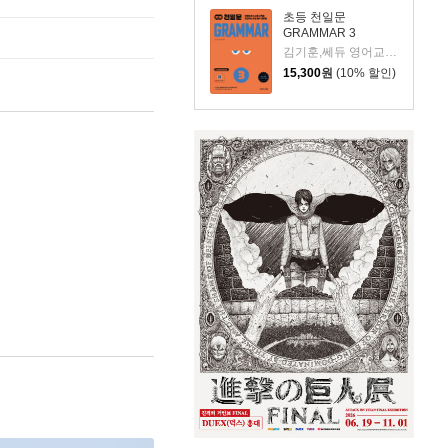
초등 천일문
GRAMMAR 3
김기훈,쎄듀 영어교육연구센터 저
15,300
원
(10% 할인)