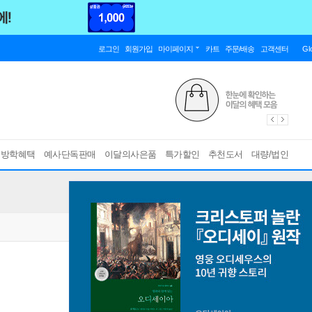
로그인
회원가입
마이페이지
카트
주문/배송
고객센터
Gl
름방학혜택
예사단독판매
이달의사은품
특가할인
추천도서
대량/법인