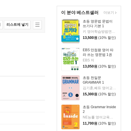
이 분야 베스트셀러
더보기
초등 영문법 문법이
매
리스트에 넣기
쓰기다 기본 1
키 영어학습방법연구소 저
13,500
원
(10% 할인)
EBS 만점왕 영어 따
라 쓰는 영문법 1권
EBS 저
13,050
원
(10% 할인)
초등 천일문
GRAMMAR 1
김기훈,쎄듀 영어교육연구센터 저
15,300
원
(10% 할인)
초등 Grammar Inside
2
NE능률 영어교육연구소 저
11,700
원
(10% 할인)