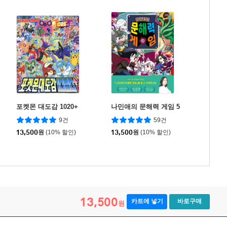
포켓몬 대도감 1020+
나민애의 문해력 게임 5
9건
59건
13,500
원
(10% 할인)
13,500
원
(10% 할인)
13,500
카트에 넣기
바로구매
원