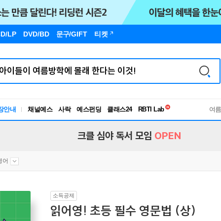
D/LP
DVD/BD
문구
/GIFT
티켓
독서유형검사
RBTI Lab
장안내
채널예스
사락
예스펀딩
클래스24
여
독서유형검사
크클 심야 독서 모임
OPEN
영어
소득공제
읽어영! 초등 필수 영문법 (상)