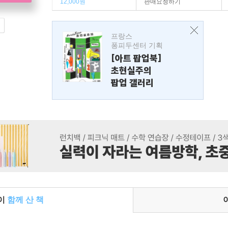
12,000원
판매요청하기
프랑스
퐁피두센터 기획
[아트 팝업북]
초현실주의
팝업 갤러리
들이
함께 산 책