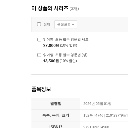
이 상품의 시리즈
(3개)
품절포함
전체
읽어영! 초등 필수 영문법 세트
27,000
원
(10% 할인)
읽어영! 초등 필수 영문법 (상)
13,500
원
(10% 할인)
품목정보
발행일
2026년 05월 01일
쪽수, 무게, 크기
152쪽 | 474g | 210*297*9m
ISBN13
9791169214568