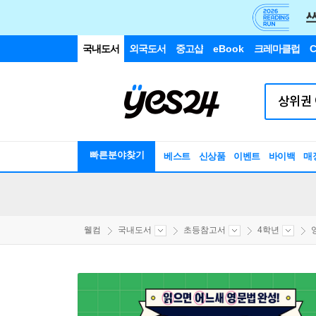
국내도서
외국도서
중고샵
eBook
크레마클럽
C
빠른분야찾기
베스트
신상품
이벤트
바이백
매
웰컴
국내도서
초등참고서
4학년