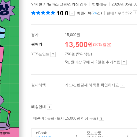
양지현
저/
토마스
그림/
김의진
감수
한빛에듀
2026년 05월 0
10.0
회원리뷰(
24
건)
판매지수 5,592
정가
15,000원
13,500
원
판매가
(10% 할인)
YES포인트
750원 (5% 적립)
5만원이상 구매 시 2천원 추가적립
결제혜택
카드/간편결제 혜택을 확인하세요
배송안내
배송비 : 유료 (도서 15,000원 이상 무료)
eBook
중고상품