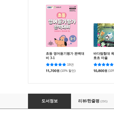
초등 영어듣기평가 완벽대
바다탐험대 옥
비 3-1
호초 마을
19건
11,700
원
(10% 할인)
10,800
원
(10
읽어영! 초등 필수 영문법 (상)
도서정보
리뷰/한줄평
(23/1)