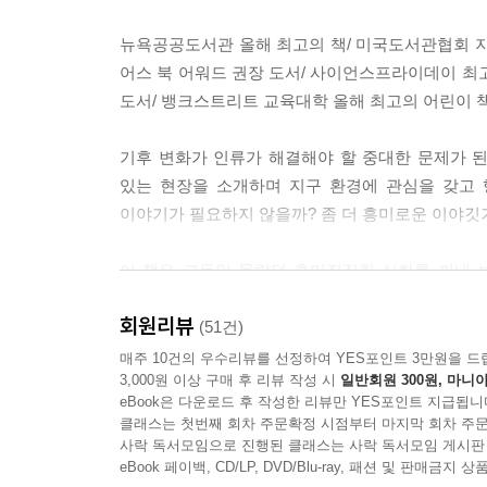
뉴욕공공도서관 올해 최고의 책/ 미국도서관협회 지속
어스 북 어워드 권장 도서/ 사이언스프라이데이 최고의
도서/ 뱅크스트리트 교육대학 올해 최고의 어린이 
기후 변화가 인류가 해결해야 할 중대한 문제가 된
있는 현장을 소개하며 지구 환경에 관심을 갖고 
이야기가 필요하지 않을까? 좀 더 흥미로운 이야깃
이 책은 그동안 몰랐던 흥미진진한 실화를 꺼내 보인
바닷속에 콘크리트 같은 구조물을 설치해서 바다 
회원리뷰
생태계를 살리려는 시도를 활발히 하고 있다. 저자
(51건)
매주 10건의 우수리뷰를 선정하여 YES포인트 3만원을 드
3,000원 이상 구매 후 리뷰 작성 시
일반회원 300원, 마니아
25년 동안 바다 위에서 수많은 비행기를 오르내리게
eBook은 다운로드 후 작성한 리뷰만 YES포인트 지급됩니
마이티 오를 필요로 했는지, 바다 아래 가라앉기
클래스는 첫번째 회차 주문확정 시점부터 마지막 회차 주문
그러다 마지막에 이르러 독자들은 다양한 바다 생물
사락 독서모임으로 진행된 클래스는 사락 독서모임 게시판
모습을 잘 담을 수 있도록 가로로 긴 판형에 담은 
eBook 페이백, CD/LP, DVD/Blu-ray, 패션 및 판매금