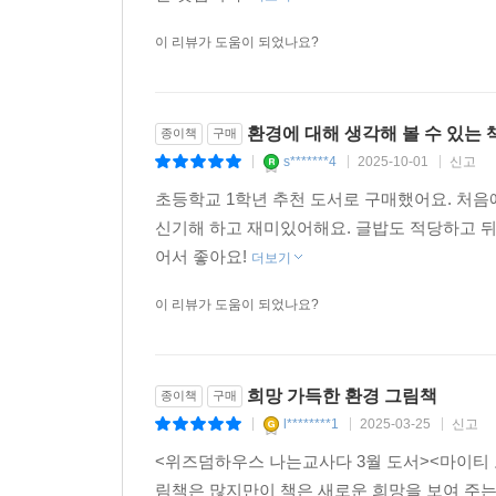
이 리뷰가 도움이 되었나요?
미국에 마이티 오가 있다면 우리나라에는 스텔라호
함께 소개해 바다 생태계와 인공 어초에 대한 이해를
환경에 대해 생각해 볼 수 있는 
종이책
구매
재미난 독후 활동 코너도 마련했다. 초등 환경 교
s*******4
2025-10-01
신고
|
|
|
다채로운 활동거리들을 구성했다. 학교에서 또 가정
초등학교 1학년 추천 도서로 구매했어요. 처음
신기해 하고 재미있어해요. 글밥도 적당하고 
어서 좋아요!
더보기
이 리뷰가 도움이 되었나요?
희망 가득한 환경 그림책
종이책
구매
l********1
2025-03-25
신고
|
|
|
<위즈덤하우스 나는교사다 3월 도서><마이티 오>
림책은 많지만이 책은 새로운 희망을 보여 주는