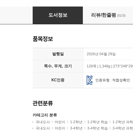
환경 그림책 고래와 펭귄 3권 세트
도서정보
리뷰/한줄평
(51/3)
품목정보
발행일
2026년 04월 29일
쪽수, 무게, 크기
128쪽 | 1,348g | 273*248*
KC인증
인증유형 : 적합성확인
관련분류
카테고리 분류
국내도서
어린이
1-2학년
1-2학년 학습
1-2학년 과
국내도서
어린이
3-4학년
3-4학년 학습
3-4학년 과