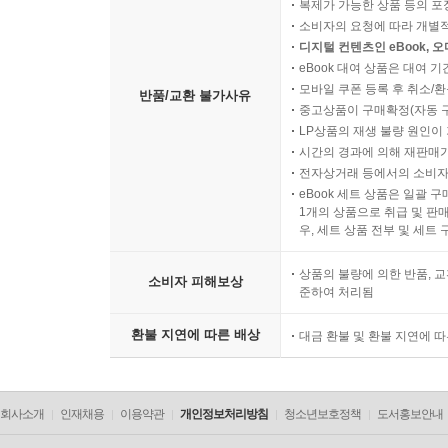
복제가 가능한 상품 등의 포장을 
소비자의 요청에 따라 개별
디지털 컨텐츠인 eBook, 
eBook 대여 상품은 대여 기
모바일 쿠폰 등록 후 취소/환
반품/교환 불가사유
중고상품이 구매확정(자동 
LP상품의 재생 불량 원인이 기
시간의 경과에 의해 재판매가
전자상거래 등에서의 소비자
eBook 세트 상품은 일괄 
1개의 상품으로 취급 및 판매
우, 세트 상품 전부 및 세트
상품의 불량에 의한 반품, 교
소비자 피해보상
준하여 처리됨
환불 지연에 따른 배상
대금 환불 및 환불 지연에 
회사소개
인재채용
이용약관
개인정보처리방침
청소년보호정책
도서홍보안내