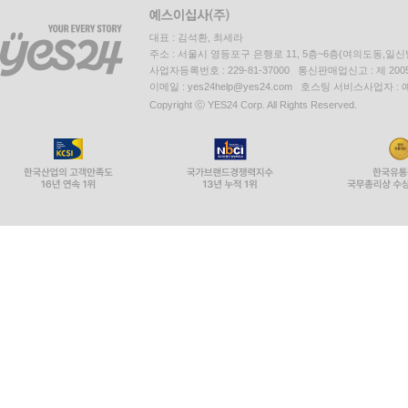
대표 : 김석환, 최세라
주소 : 서울시 영등포구 은행로 11, 5층~6층(여의도동,일신
사업자등록번호 : 229-81-37000 통신판매업신고 : 제 200
이메일 : yes24help@yes24.com 호스팅 서비스사업자 :
Copyright ⓒ YES24 Corp. All Rights Reserved.