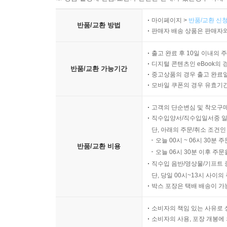
마이페이지 >
반품/교환 신청
반품/교환 방법
판매자 배송 상품은 판매자와
출고 완료 후 10일 이내의 
디지털 콘텐츠인 eBook의 
반품/교환 가능기간
중고상품의 경우 출고 완료일
모바일 쿠폰의 경우 유효기간(
고객의 단순변심 및 착오구
직수입양서/직수입일서중 일
단, 아래의 주문/취소 조건인
오늘 00시 ~ 06시 30분 
반품/교환 비용
오늘 06시 30분 이후 주문
직수입 음반/영상물/기프트 
단, 당일 00시~13시 사이
박스 포장은 택배 배송이 가
소비자의 책임 있는 사유로 
소비자의 사용, 포장 개봉에 