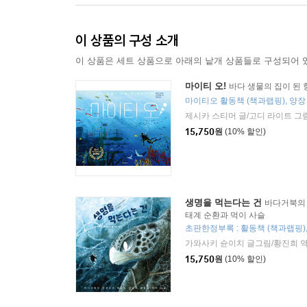
이 상품의 구성 소개
이 상품은 세트 상품으로 아래의 낱개 상품들로 구성되어 
마이티 오!
바다 생물의 집이 된 
마이티오 활동책 (책과랩핑), 양장
제시카 스티머 글/고디 라이트 그
15,750
원
(10% 할인)
생명을 먹는다는 건
바다거북의 
태계 순환과 먹이 사슬
초판한정부록 : 활동책 (책과랩핑)
가와사키 슌이치 글그림/황진희 
15,750
원
(10% 할인)