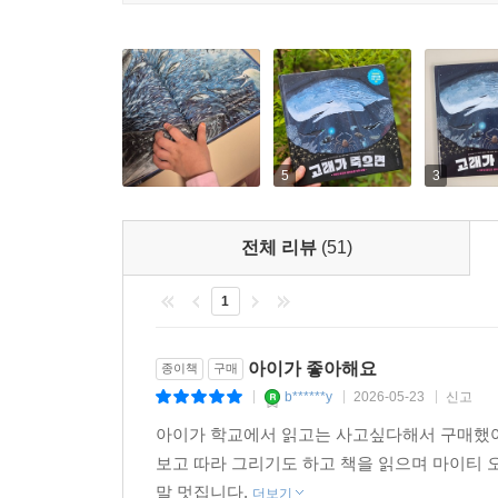
것이다.
산호초를 둘러싼 바다 생태계를 보여 주는 데에도
위기를 한눈에 절실히 체감하게 한다. 책 마지막
일들을 담았다. 산호초, 바다 생태계, 과학 기술, 
*초등 교과 연계
5
3
과학 3-1 동물의 생활 3-2 지구와 바다 4-2 생물과
사회 6-2 세계 여러 나라의 자연과 문화
전체 리뷰
(51)
책을 더 재미 있고 깊이 있게!
1
별책 부록 《마이티 오! 활동책》
아이가 좋아해요
종이책
구매
이 책은 특별히 별책 부록을 마련해 책과 함께 묶
b******y
2026-05-23
신고
|
|
|
이야깃거리들을 소개했다. 외국책이라 멀게 느껴질 
아이가 학교에서 읽고는 사고싶다해서 구매했어
보고 따라 그리기도 하고 책을 읽으며 마이티 
마이티 오는 한국 전쟁에도 참여한 적이 있는, 우리
말 멋집니다.
친근하게 느낄 수 있도록 했다. 또한 우리나라에는
더보기