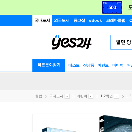
국내도서
외국도서
중고샵
eBook
크레마클럽
C
빠른분야찾기
베스트
신상품
이벤트
바이백
매
웰컴
국내도서
어린이
1-2학년
1-