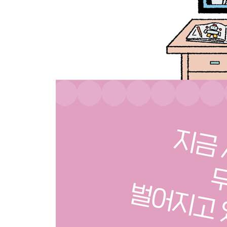
Day41 파커 태양 탐사선, 태양의 비밀 속으로
Day42 이탈리아 초콜릿이 미국 시리얼을 삼켰다
Day43 오지에서도 빵빵 터지는 우주 인터넷 시대
Day44 어둡고 조용한 밤하늘을 지켜라!
Day45 전쟁의 포화 속에 고통받는 아이들
Day46 가자 주민 다섯 중 하나는 끔찍한 굶주림 상
Day47 팔레스타인을 국가로 인정한다는 것의 의미
Day48 땅에서도 달리고 하늘에서는 날아라!
Day49 소리보다 빠르게 나는 비행기가 온다
Day50 비행기를 띄우려면 폐식용유가 필요해
Day51 땅속 폭탄을 기막히게 찾아내는 주인공은?
Day52 에베레스트산에는 특별한 청소부가 있다
Day53 트랙터 끌고 런던으로 간 농민들
Day54 상속세를 높여야 할까?
Day55 화성에서 1년살이 하실 분?
Day56 미국에서 1센트가 사라졌다
Day57 난민 복서 응감바, 희망의 메달을 걸다