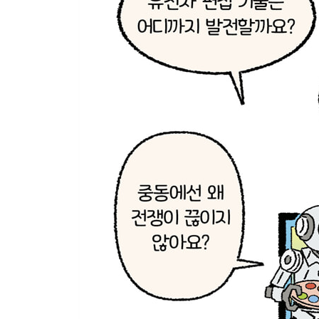
Day24 100여 년 만에 돌아온 센강 수영장
Day25 국민의 건강을 지켜라! 낮잠 권하는 프랑스
Day26 꿀잠 자는 나라는?
Day27 전 세계가 함께 되살린 노트르담 대성당
Day28 꺼지지 않는 산불, 열돔 현상 때문이라고?
Day29 시장 질서를 어지럽히는 암표상을 잡아라!
Day30 암표 대신 다이내믹 프라이싱?
Day31 만 16세 청소년에게도 선거권을?
Day32 선거 연령이 만 18세보다 더 낮아져야 할까?
Day33 로블록스에서는 낯선 어른과 대화 금지
Day34 양자 컴퓨터 시대에는 감기가 사라진다?
Day35 멕시코에는 '햄버거 금지법'이 있다
Day36 전 세계는 나트륨 과다 섭취 중
Day37 미세 플라스틱이 식량 위기를 불러온다?
Day38 순식간에 불어나 모든 곳에 침투한 플라스틱
Day39 미래를 그리는 실험 도시, 우븐 시티
Day40 18시간 동안 암흑에 빠진 스페인과 포르투갈