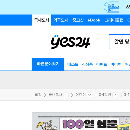
국내도서
외국도서
중고샵
eBook
크레마클럽
C
빠른분야찾기
베스트
신상품
이벤트
바이백
매
웰컴
국내도서
어린이
3-4학년
3-