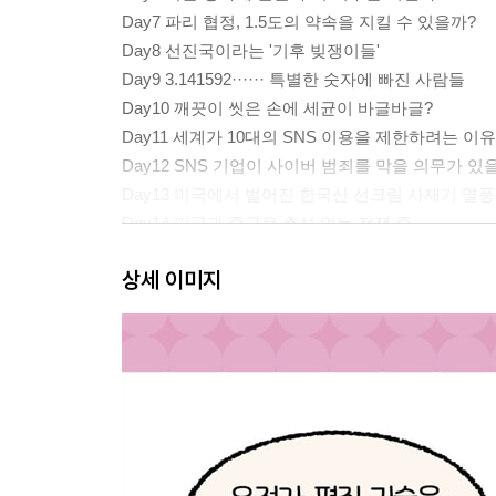
Day7 파리 협정, 1.5도의 약속을 지킬 수 있을까?
Day8 선진국이라는 '기후 빚쟁이들'
Day9 3.141592······ 특별한 숫자에 빠진 사람들
Day10 깨끗이 씻은 손에 세균이 바글바글?
Day11 세계가 10대의 SNS 이용을 제한하려는 이유
Day12 SNS 기업이 사이버 범죄를 막을 의무가 있
Day13 미국에서 벌어진 한국산 선크림 사재기 열풍
Day14 미국과 중국은 총성 없는 전쟁 중
Day15 미사일을 쏜 나라는 어디일까?
상세 이미지
Day16 자율 주행 자동차가 낸 사고, 누구의 책임일
Day17 누구를 살려야 할까? 자율 주행 자동차의 
Day18 사람과 로봇이 함께 달린 마라톤 대회
Day19 중국에선 내 얼굴이 바로 신분증
Day20 한국에 안면 인식 카메라를 설치해도 될까?
Day21 로봇 청소기가 나를 엿보고 있다?
Day22 홍콩 주식 시장을 달군 라부부 열풍
Day23 결국 무산된 사막의 동계 아시안 게임