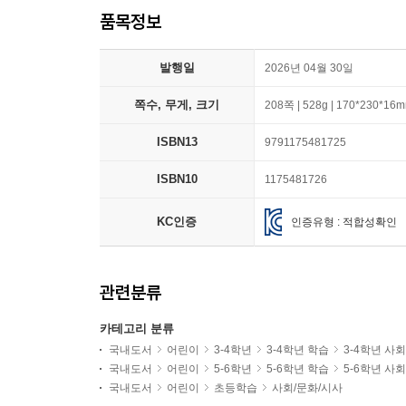
품목정보
발행일
2026년 04월 30일
쪽수, 무게, 크기
208쪽 | 528g | 170*230*16
ISBN13
9791175481725
ISBN10
1175481726
KC인증
인증유형 : 적합성확인
관련분류
카테고리 분류
국내도서
어린이
3-4학년
3-4학년 학습
3-4학년 사
국내도서
어린이
5-6학년
5-6학년 학습
5-6학년 사
국내도서
어린이
초등학습
사회/문화/시사