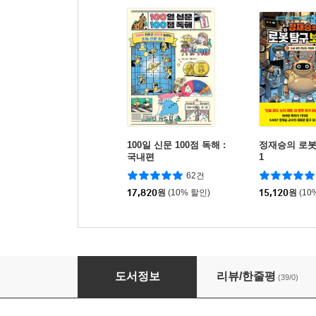
100일 신문 100점 독해 :
정재승의 로봇
국내편
1
62건
17,820
원
(10% 할인)
15,120
원
(10
100일 신문 100점 독해 : 국제편
도서정보
리뷰/한줄평
(39/0)