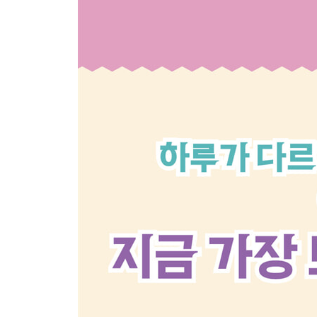
Day58 월드컵이 지구를 뜨겁게 만든다고?
Day59 일본이 노인의 ATM 이용을 제한하려는 이유
Day60 보이스 피싱의 표적이 된 디지털 한국
Day61 연금 수급 연령 만 70세 시대, 덴마크의 고민
Day62 일본 스타벅스에는 특별한 공간이 있다고?
Day63 챗GPT로 그림 그리기 열풍의 씁쓸한 이면
Day64 이미지 생성 서비스를 마음껏 이용해도 될까
Day65 달에 가는 우주 비행사는 프라다를 입는다
Day66 패럴림픽 메달리스트, 이번엔 우주로 간다
Day67 우주에 오래 머물면 무슨 일이 벌어질까?
Day68 스마트폰이 대화 엿듣고 맞춤형 광고를?
Day69 헌혈로 240만 명을 구한 황금 팔을 가진 남
Day70 전 세계의 마음을 움직인 착한 초콜릿
Day71 초코플레이션은 끝! 초콜릿 가격은 왜 그대로
Day72 원주민 유해 전시를 반성하는 박물관들
Day73 일본이 14년 만에 다시 원자력 발전소를?
Day74 달이 위기에 처했다고?
Day75 달이 자꾸만 날씬해져요