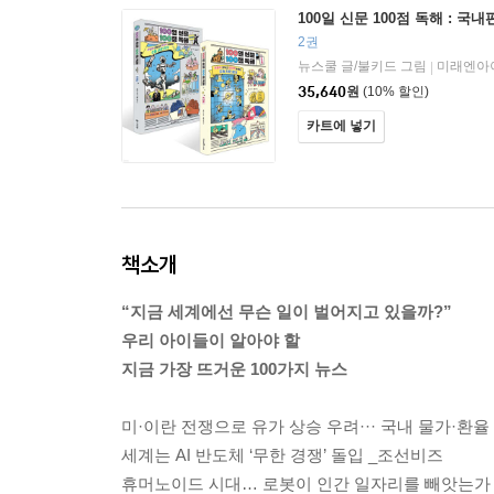
100일 신문 100점 독해 : 국
2권
뉴스쿨 글/불키드 그림
미래엔아
|
35,640
원
(10% 할인)
카트에 넣기
책소개
“지금 세계에선 무슨 일이 벌어지고 있을까?”
우리 아이들이 알아야 할
지금 가장 뜨거운 100가지 뉴스
미·이란 전쟁으로 유가 상승 우려··· 국내 물가·환
세계는 AI 반도체 ‘무한 경쟁’ 돌입 _조선비즈
휴머노이드 시대… 로봇이 인간 일자리를 빼앗는가 