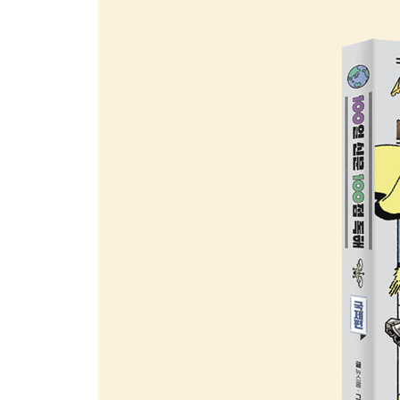
Day76 아카데미 시상식에서 인공 지능이 수상한다
Day77 인간만 예술을 할 수 있을까?
Day78 미국 집집마다 들리는 닭 울음소리
Day79 맥도날드 빅맥이 가장 비싼 나라는 어디일까
Day80 3D 프린터로 뚝딱 완성된 기차역
Day81 멸종된 늑대 '다이어울프'가 돌아왔다?
Day82 멸종 동물을 복원해도 될까?
Day83 스페인 공항에는 맹금류가 산다
Day84 반려동물을 사자 먹이로 기증해 달라고?
Day85 최초로 탄생한 미국인 교황
Day86 싱가포르가 전 국민에게 쿠폰을 지급한 이유
Day87 세계 최대 경제 대국은?
Day88 티타늄 심장으로 105일간 생존한 남자
Day89 유전자 가위 덕분에 난치병이 사라질까?
Day90 도둑들이 대낮에 안테나를 뜯어 간 이유
Day91 2000년 만에 밝혀진 폼페이의 진실
Day92 고정 관념으로 역사 해석이 바뀔 수 있다고?