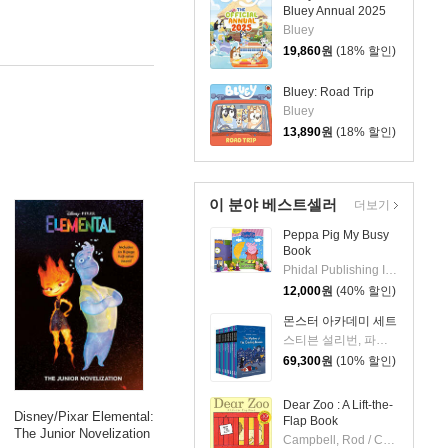
Bluey Annual 2025
Bluey
19,860
원
(18% 할인)
Bluey: Road Trip
Bluey
13,890
원
(18% 할인)
이 분야 베스트셀러
더보기
Peppa Pig My Busy
Book
Phidal Publishing Inc.
12,000
원
(40% 할인)
몬스터 아카데미 세트
스티븐 설리번, 파멜라 제인, 알리사 위싱래드, 브라이언 랭도, 데이비드 닐슨
69,300
원
(10% 할인)
Dear Zoo : A Lift-the-
Disney/Pixar Elemental:
Flap Book
The Junior Novelization
First Second
Campbell, Rod / Campbell, Rod
|