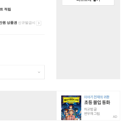
인트 적립
만원 상품권
신규발급시
AD