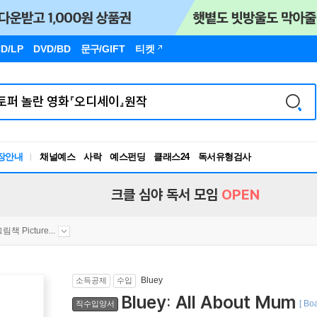
D/LP
DVD/BD
문구
/GIFT
티켓
장안내
채널예스
사락
예스펀딩
클래스24
독서유형검사
RBTI Lab
독서유형검사
크클 심야 독서 모임
OPEN
그림책 Picture...
Bluey
소득공제
수입
Bluey: All About Mum
[ Bo
직수입양서