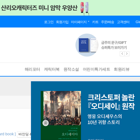
로그인
회원가입
마이페이지
카트
주문/배송
고객센터
Gl
해리포터
캐릭터북
원작소설
어린이특가세트
회원리뷰
ard book ]
바인딩 & 에디션 안내