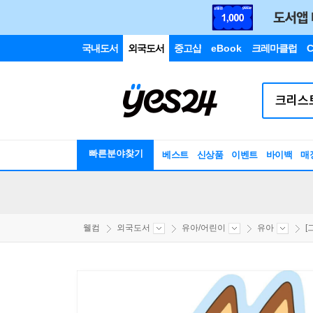
국내도서
외국도서
중고샵
eBook
크레마클럽
C
빠른분야찾기
베스트
신상품
이벤트
바이백
매
웰컴
외국도서
유아/어린이
유아
[