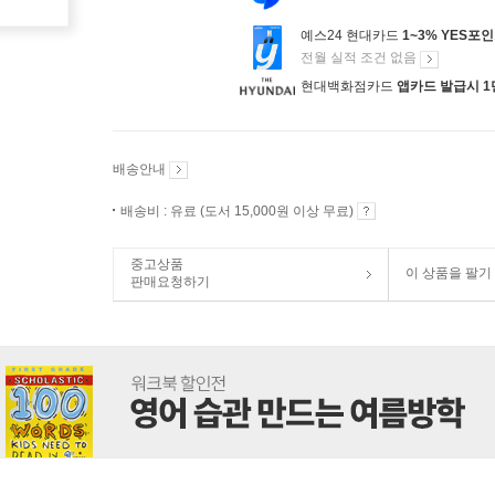
예스24 현대카드
1~3% YES포
전월 실적 조건 없음
현대백화점카드
앱카드 발급시 1
배송안내
배송비 : 유료 (도서 15,000원 이상 무료)
중고상품
이 상품을 팔기
판매요청하기