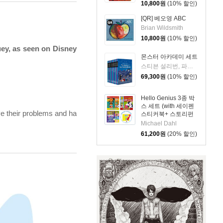
10,800
원
(10% 할인)
[QR] 베오영 ABC
Brian Wildsmith
10,800
원
(10% 할인)
ey, as seen on Disney
몬스터 아카데미 세트
스티븐 설리번, 파멜라 제인, 알리사 위싱래드, 브라이언 랭도, 데이비드 닐슨
69,300
원
(10% 할인)
Hello Genius 3종 박
스 세트 (with 세이펜
ve their problems and ha
스티커북+ 스토리펀
앱 QR 이용권)
Michael Dahl
61,200
원
(20% 할인)