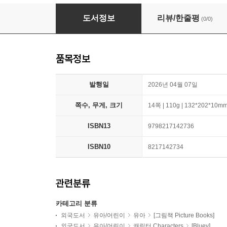
Bluey: All About Mum
도서정보
리뷰/한줄평
(0/0)
품목정보
발행일
2026년 04월 07일
쪽수, 무게, 크기
14쪽 | 110g | 132*202*10m
ISBN13
9798217142736
ISBN10
8217142734
관련분류
카테고리 분류
외국도서
유아/어린이
유아
[그림책 Picture Books]
외국도서
유아/어린이
캐릭터 Characters
[Bluey]