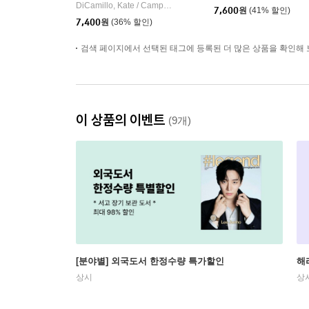
DiCamillo, Kate / Campbell, K. G.
Candlewick Press (MA)
|
7,600
원
(41% 할인)
7,400
원
(36% 할인)
검색 페이지에서 선택된 태그에 등록된 더 많은 상품을 확인해 
이 상품의 이벤트
(9개)
[분야별] 외국도서 한정수량 특가할인
해
상시
상