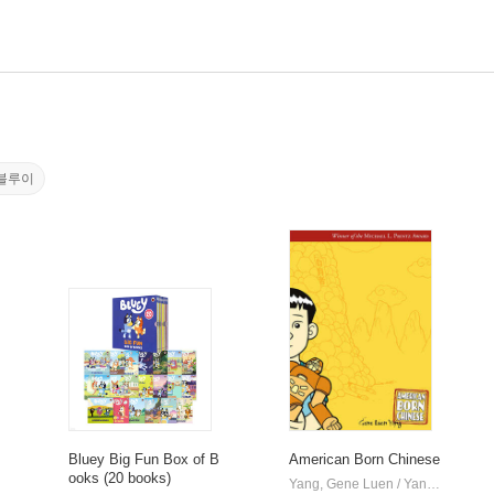
블루이
Bluey Big Fun Box of B
American Born Chinese
ooks (20 books)
Yang, Gene Luen / Yang, Gene Luen