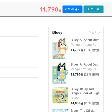
11,790
카트에 넣기
바로구매
원
Bluey
더보기
Bluey: All About Mum
Penguin Young Readers Licenses
11,790
원
(18% 할인)
Bluey: All About Dad
Penguin Young Readers Licenses
11,790
원
(18% 할인)
Bluey: Bluey and
Bingo's Book of Bugs
Bluey
14,080
원
(20% 할인)
Bluey: The Official