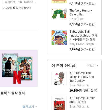
Falligant, Erin
Random House Disney
|
6,100
원
(41% 할인)
8,880
원
(20% 할인)
The Very Hungry
Caterpillar
Carle, Eric
8,300
원
(41% 할인)
Baby, Let's Eat!
(Indestructibles: 구강
기 아이를 위한 츄잉
북 시리즈)
Amy Pixton/ Stephan Lomp (ILT)
7,920
원
(20% 할인)
이 분야 신상품
더보기
[QR] 베오영 The
Miller, the Boy and
the Donkey
Brian Wildsmith
10,800
원
(10% 할인)
X 넷플릭스 원작 원서
[QR] 베오영 Hunter
and His Dog
Brian Wildsmith
펼쳐보기