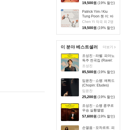
19,500
원
(19% 할인)
Patrick Yim / Kiu
Tung Poon 첸 이: 바
이올린, 비올라, 피아
Chen Yi 작곡 외 2명
노 작품집 (Chen Yi:
19,500
원
(19% 할인)
Works For Violin,
Viola And Piano)
이 분야 베스트셀러
더보기
조성진 - 라벨: 피아노
독주 전곡집 (Ravel:
The Complete Solo
조성진
Piano Works) [3LP]
85,500
원
(19% 할인)
임윤찬 - 쇼팽: 에튀드
(Chopin: Etudes)
임윤찬
25,200
원
(19% 할인)
조성진 - 쇼팽 콩쿠르
우승 실황앨범
(Winner of the 17th
57,600
원
(19% 할인)
International
Fryderyk Chopin
손열음 - 모차르트: 피
Piano Competition)