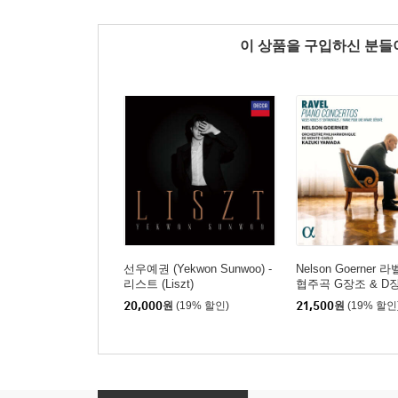
이 상품을 구입하신 분
선우예권 (Yekwon Sunwoo) -
Nelson Goerner 
리스트 (Liszt)
협주곡 G장조 & D
협주곡) 외 (Ravel: P
20,000
원
(19% 할인)
21,500
원
(19% 할인
certos)