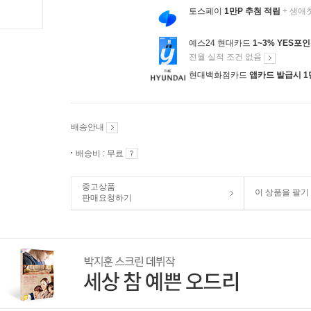
토스페이
1만P 추첨 적립
+ 생애
예스24 현대카드
1~3% YES포
전월 실적 조건 없음
현대백화점카드
앱카드 발급시 1
배송안내
배송비 : 무료
중고상품
이 상품을 팔기
판매요청하기