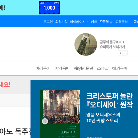
로그인
회원가입
마이페이지
카트
주문/배송
고객센터
Gl
미리듣기
예약음반
Vinyl전문관
스타샵
해외구매
세요!
 피아노 독주집 ; 숲의 정경, 카니발, 유령 변주