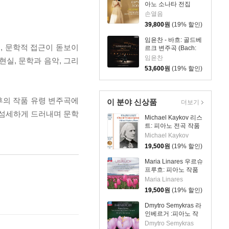
아노 소나타 전집
[2LP]
(Mozart: Complete
손열음
Piano Sonatas)
39,800
원
(19% 할인)
임윤찬 - 바흐: 골드베
, 문학적 접근이 돋보이
르크 변주곡 (Bach:
Goldberg Variations)
임윤찬
실, 문학과 음악, 그리
[UHQCD]
53,600
원
(19% 할인)
후의 작품 유령 변주곡에
이 분야 신상품
더보기
 섬세하게 드러내며 문학
Michael Kaykov 리스
트: 피아노 전곡 작품
69집 (Liszt:
Michael Kaykov
Complete Piano
19,500
원
(19% 할인)
Music Vol. 69)
Maria Linares 우르슈
프루흐: 피아노 작품
집 (Urspruch: Piano
Maria Linares
Works - Romantic
19,500
원
(19% 할인)
Piano Vol. 6)
Dmytro Semykras 라
인베르거 :피아노 작
품 (Rheinberger:
Dmytro Semykras