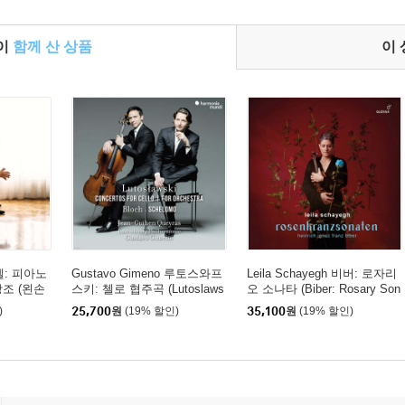
들이
함께 산 상품
이
라벨: 피아노
Gustavo Gimeno 루토스와프
Leila Schayegh 비버: 로자리
장조 (왼손
스키: 첼로 협주곡 (Lutoslaws
오 소나타 (Biber: Rosary Son
iano Con
ki: Concerto for Cello)
atas)
)
25,700
원
(19% 할인)
35,100
원
(19% 할인)