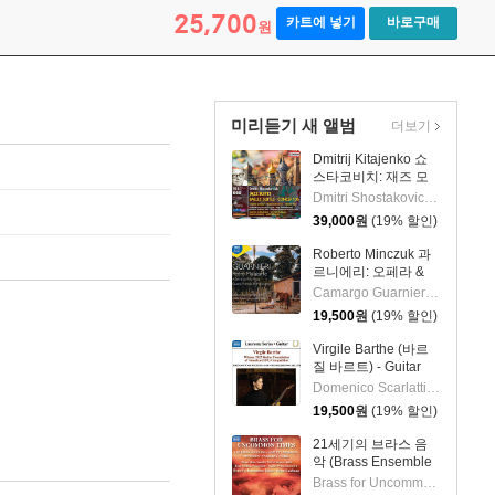
eistervariationen)
25,700
카트에 넣기
바로구매
원
미리듣기 새 앨범
더보기
Dmitrij Kitajenko 쇼
스타코비치: 재즈 모
음곡, 발레 모음곡, 협
Dmitri Shostakovich 작곡 외 6명
주곡들
39,000
원
(19% 할인)
(Shostakovich: Jazz
Suite; Ballet Suites;
Roberto Minczuk 과
Concertos)
르니에리: 오페라 &
관현악 작품집
Camargo Guarnieri 작곡 외 2명
(Guarnieri: Pedro
19,500
원
(19% 할인)
Malazarte)
Virgile Barthe (바르
질 바르트) - Guitar
Recital (기타 리사이
Domenico Scarlatti 작곡 외 5명
틀)
19,500
원
(19% 할인)
21세기의 브라스 음
악 (Brass Ensemble
Music - 21st Century)
Brass for Uncommon Times 실내악