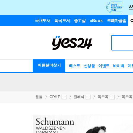
국내도서
외국도서
중고샵
eBook
크레마클럽
C
빠른분야찾기
베스트
신상품
이벤트
바이백
매
웰컴
CD/LP
클래식
독주곡
독주곡 