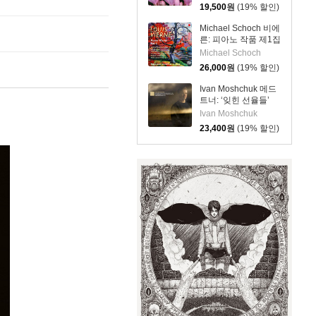
Piano Works -
19,500
원
(19% 할인)
Romantic Piano Vol.
10)
Michael Schoch 비에
른: 피아노 작품 제1집
(Vierne: Piano Works
Michael Schoch
Vol. 1) [SACD
26,000
원
(19% 할인)
Hybrid]
Ivan Moshchuk 메드
트너: ‘잊힌 선율들’
Op.38 / 라흐마니노
Ivan Moshchuk
프: 회화적 연습곡
23,400
원
(19% 할인)
(Medtner: Forgotten
Melodies /
Rachmaninov:
Etudes-Tableaux)