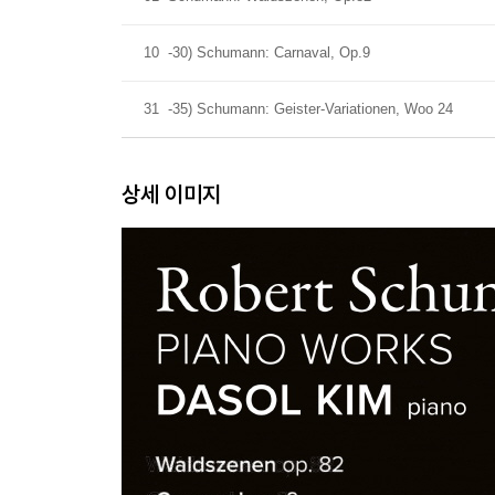
10
-30) Schumann: Carnaval, Op.9
31
-35) Schumann: Geister-Variationen, Woo 24
상세 이미지