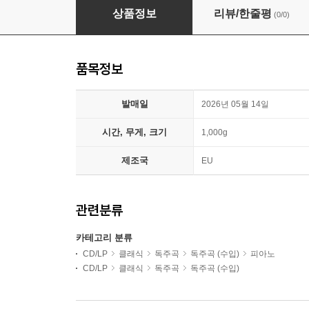
김다솔 (Dasol Kim) - 슈만: 피아노 독주집 ; 숲의 정
상품정보
리뷰/한줄평
(0/0)
품목정보
발매일
2026년 05월 14일
시간, 무게, 크기
1,000g
제조국
EU
관련분류
카테고리 분류
CD/LP
클래식
독주곡
독주곡 (수입)
피아노
CD/LP
클래식
독주곡
독주곡 (수입)