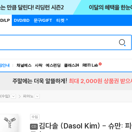
D/LP
DVD/BD
문구
/GIFT
티켓
독서유형검사
장안내
채널예스
사락
예스펀딩
클래스24
RBTI Lab
독서유형검사
주말에는 더욱 알뜰하게!
최대 2,000원 상품권 받으
(수입)
피아노
수입
김다솔 (Dasol Kim) - 슈만:
CD