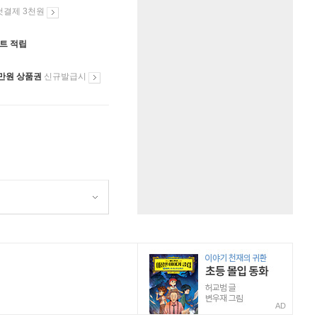
첫결제 3천원
인트 적립
만원 상품권
신규발급시
AD