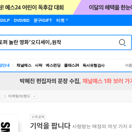
D/LP
DVD/BD
문구
/GIFT
티켓
장안내
채널예스
사락
예스펀딩
클래스24
독서유형검사
여
RBTI Lab
독서유형검사
박혜진 편집자의 문장 수집,
채널예스 1화 보러 가
마케팅/브랜드
소득공제
기억을 팝니다
사랑받는 매장의 여섯 가지 