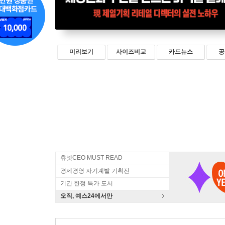
미리보기
사이즈비교
카드뉴스
공
휴넷CEO MUST READ
경제경영 자기계발 기획전
기간 한정 특가 도서
오직, 예스24에서만