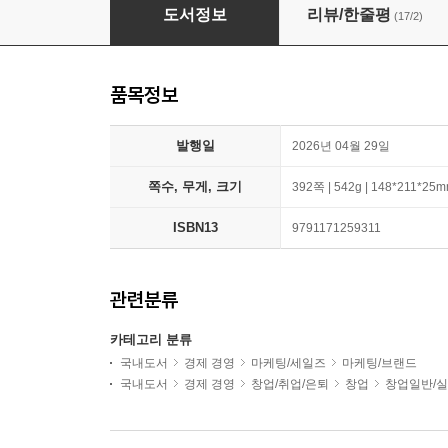
기억을 팝니다
도서정보
리뷰/한줄평
(17/2)
품목정보
발행일
2026년 04월 29일
쪽수, 무게, 크기
392쪽 | 542g | 148*211*25
ISBN13
9791171259311
관련분류
카테고리 분류
국내도서
경제 경영
마케팅/세일즈
마케팅/브랜드
국내도서
경제 경영
창업/취업/은퇴
창업
창업일반/