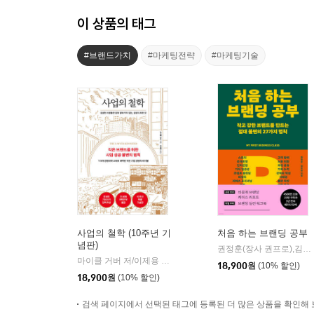
이 상품의 태그
#브랜드가치
#마케팅전략
#마케팅기술
사업의 철학 (10주년 기
처음 하는 브랜딩 공부
념판)
권정훈(장사 권프로),김도현 저
마이클 거버 저/이제용 역
라이팅하우스
|
18,900
원
(10% 할인)
18,900
원
(10% 할인)
검색 페이지에서 선택된 태그에 등록된 더 많은 상품을 확인해 