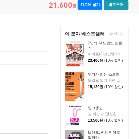
21,600
카트에 넣기
바로구매
원
이 분야 베스트셀러
더보기
7인의 AI 드림팀 만들
기
이비호(AI코딩밸리) 저
23,400
원
(10% 할인)
무기가 되는 스토리
도널드 밀러 저/이지연 역
15,120
원
(10% 할인)
핑크펭귄
빌 비숍 저/안진환 역/박재현,강규형 감수
13,500
원
(10% 할인)
브랜드, AI의 언어로
말하라