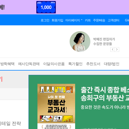
로그인
회원가입
마이페이지
카트
주문/배송
고객센터
Gl
름방학혜택
예사단독판매
이달의사은품
특가할인
추천도서
대량/법인
기
리테일 전략