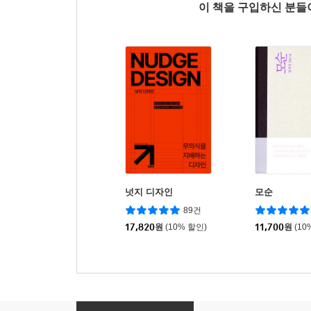
이 책을 구입하신 분
넛지 디자인
모순
89건
17,820
원
(10% 할인)
11,700
원
(10