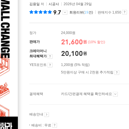
김용일
저
시공사
2026년 04월 29일
9.7
회원리뷰(
19
건)
판매지수 1,650
정가
24,000원
21,600
원
판매가
(10% 할인)
크레마머니
20,100
원
최대혜택가
YES포인트
1,200원 (5% 적립)
5만원이상 구매 시 2천원 추가적립
결제혜택
카드/간편결제 혜택을 확인하세요
배송안내
배송비 : 무료