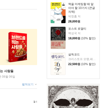
책을 마케팅할 때 알
아야 할 10가지 (큰글
자책)
박창흠 저
28,000
원
포스트 로열티
백성국 저
18,000
원
(10% 할인)
설득코드
크리스토프 모랭,패트릭 렌부아제 저/최인태 역
22,500
원
(10% 할인)
찍는 사람들
년 08월 06일
펼쳐보기
1
/4