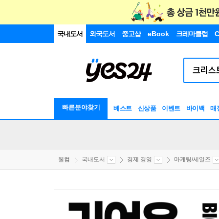
국내도서
외국도서
중고샵
eBook
크레마클럽
C
빠른분야찾기
베스트
신상품
이벤트
바이백
매
웰컴
국내도서
경제 경영
마케팅/세일즈