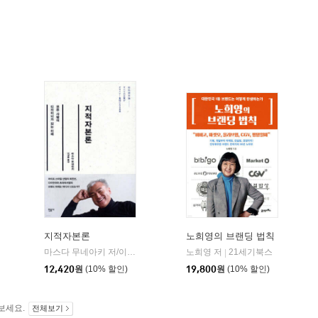
지적자본론
노희영의 브랜딩 법칙
라곰
마스다 무네아키 저/이정환 역
민음사
노희영 저
21세기북스
|
|
|
12,420
원
(10% 할인)
19,800
원
(10% 할인)
보세요.
전체보기