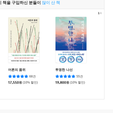
이 책을 구입하신 분들이
많이 산 책
1
/4
어른의 품위
투명한 나선
68건
55건
17,550
원
(10% 할인)
19,800
원
(10% 할인)