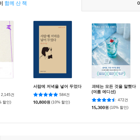
들이
함께 산 책
서랍에 저녁을 넣어 두었다
괴테는 모든 것을 말했다
(여름 에디션)
2,145건
584건
472건
% 할인)
10,800
원
(10% 할인)
15,300
원
(10% 할인)