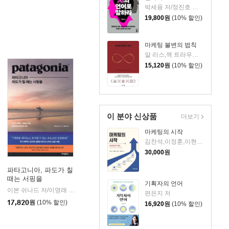
박세용 저/정진호 그림
19,800
원
(10% 할인)
마케팅 불변의 법칙
알 리스,잭 트라우트 저/이수정 역/정지혜 감수
15,120
원
(10% 할인)
이 분야 신상품
더보기
마케팅의 시작
김찬석,이정훈,이현선,최우석 저
30,000
원
파타고니아, 파도가 칠
때는 서핑을
기획자의 언어
이본 쉬나드 저/이영래 역
라이팅하우스
|
편은지 저
17,820
원
(10% 할인)
16,920
원
(10% 할인)