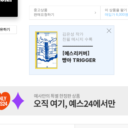
중고상품
이 상품을 팔기
판매요청하기
매입가 6,000
유하기
김은성 작가
친필 메시지 수록
---------------
[예스리커버]
빵야 TRIGGER