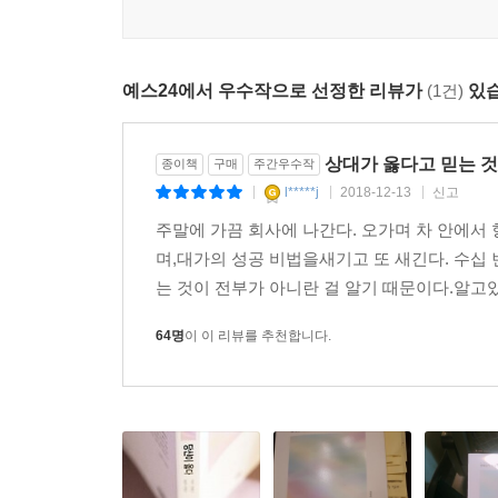
순간으로 만든다. 가정에서 직장에서 사회에서 상처 
것이다. 또한 주변 사람과 삶의 고통을 함께 나누며
다시 한 번 환기시켜줄 것이다.
예스24에서 우수작으로 선정한 리뷰가
(1건)
있습
빠르고 정확하게 마음을 움직이는 공감의 과녁
상대가 옳다고 믿는 것
종이책
구매
주간우수작
공감의 과녁 1_ 세상사에서 그 자신으로 초점을 맞
l*****j
2018-12-13
신고
|
|
|
공감의 과녁 2_ 칭찬이나 좋은 말 대잔치와는 다르
주말에 가끔 회사에 나간다. 오가며 차 안에서
공감의 과녁 3_ 감정에 집중하기
며,대가의 성공 비법을새기고 또 새긴다. 수십
공감의 과녁 4_ 억누른 상처를 치유하는 메스이자 
는 것이 전부가 아니란 걸 알기 때문이다.알고있
공감의 과녁 5_ 마음은 언제나 옳다
공감의 과녁 6_ 감정이 옳다고 행동까지 옳은 것은
64명
이 이 리뷰를 추천합니다.
소박한 집밥 같은 치유, 적정심리학
실제로 우리는 일상에서 스스로 집밥을 만들어 허
안 먹어도 아무 문제가 없지만 집밥을 오래 먹지