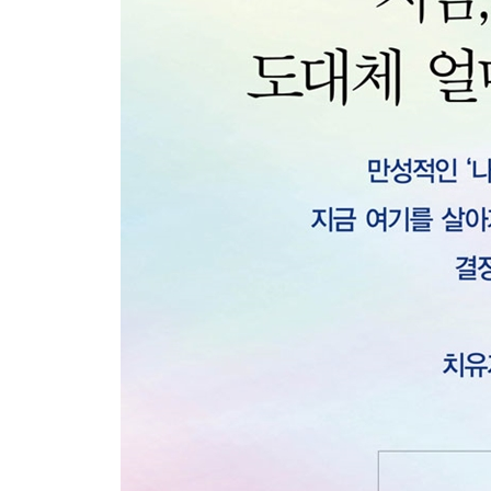
2. 공감은 타고나는 것이 아니라 배우는 것
3. 공감의 과녁 1 세상사에서 그 자신으로 초점을 
4. 공감의 과녁 2 칭찬이나 좋은 말 대잔치와는 다
5. 공감의 과녁 3 감정에 집중하기
6. 공감의 과녁 4 억누른 상처를 치유하는 메스이자
7. 공감의 과녁 5 마음은 언제나 옳다
8. 공감의 과녁 6 감정이 옳다고 행동까지 옳은 것
4장 경계 세우기_ 나와 너를 동시에 보호해야 공감
1. 우리는 모두 개별적 존재
2. 자기 보호가 먼저다
3. 헌신과 기대로 경계를 넘지 마라
4. 갑을 관계에서도 을인 ‘나’를 드러낼 수 있나
5장 공감의 허들 넘기_ 진정한 치유를 가로막는 방