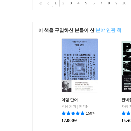
1
2
3
4
5
6
7
8
9
10
이 책을 구입하신 분들이 산
분야 연관 책
여덟 단어
완벽
박웅현 저
인티N
자청 
|
150건
12,000
원
15,4