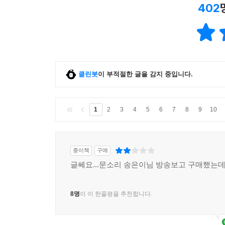
402
클린봇
이 부적절한 글을 감지 중입니다.
1
2
3
4
5
6
7
8
9
10
종이책
구매
글쎄요...문소리 송은이님 방송보고 구매했는데 
8명
이 이 한줄평을 추천합니다.