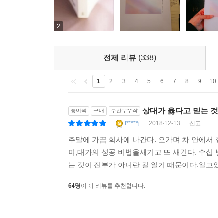
갈등과 그로 인한 불편함이다. 이것을 해결하기 위
잦은 문제라서 그때마다 전문가를 찾아야 한다면 
배고픔이 해결되지 않으면 짜증이 많아지거나 폭
2
않고 쌓이면 마음도 엇나가고 삶도 뒤틀린다. 안
적정심리학이다.
전체 리뷰
(338)
1
2
3
4
5
6
7
8
9
10
상대가 옳다고 믿는 것
종이책
구매
주간우수작
l*****j
2018-12-13
신고
|
|
|
주말에 가끔 회사에 나간다. 오가며 차 안에서
며,대가의 성공 비법을새기고 또 새긴다. 수십
는 것이 전부가 아니란 걸 알기 때문이다.알고있
64명
이 이 리뷰를 추천합니다.