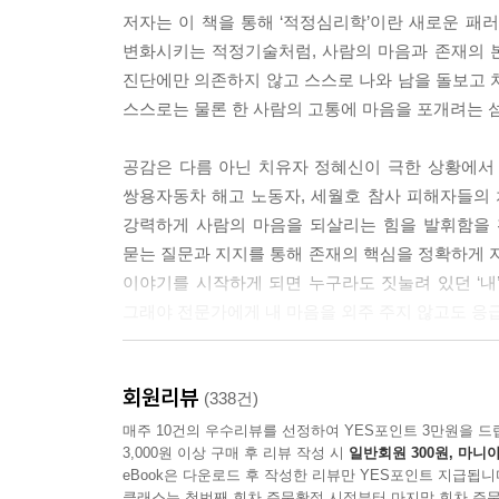
저자는 이 책을 통해 ‘적정심리학’이란 새로운 패
변화시키는 적정기술처럼, 사람의 마음과 존재의 
진단에만 의존하지 않고 스스로 나와 남을 돌보고 치
스스로는 물론 한 사람의 고통에 마음을 포개려는 
공감은 다름 아닌 치유자 정혜신이 극한 상황에서 
쌍용자동차 해고 노동자, 세월호 참사 피해자들의
강력하게 사람의 마음을 되살리는 힘을 발휘함을 확
묻는 질문과 지지를 통해 존재의 핵심을 정확하게 자
이야기를 시작하게 되면 누구라도 짓눌려 있던 ‘내
그래야 전문가에게 내 마음을 외주 주지 않고도 응
‘공감 행동지침서’를 표방하는 이 책은 1장에서 
회원리뷰
2장에서는 우울증 등 진단이 남발되고 일상이 외주화
(338건)
있던 잘못된 생각을 바로잡고 진정으로 도움이 되
매주 10건의 우수리뷰를 선정하여 YES포인트 3만원을 드
3,000원 이상 구매 후 리뷰 작성 시
일반회원 300원, 마니아
정확성을 높이는 경계 짓기를 제안한다. 5장에서는 
eBook은 다운로드 후 작성한 리뷰만 YES포인트 지급됩니
6장에서는 존재를 살리는 ‘한 사람’이 되기 위하여
클래스는 첫번째 회차 주문확정 시점부터 마지막 회차 주문