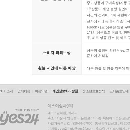
중고상품이 구매확정(자동 
LP상품의 재생 불량 원인이 기
시간의 경과에 의해 재판매가
전자상거래 등에서의 소비자
eBook 세트 상품은 일괄 
1개의 상품으로 취급 및 판매
우, 세트 상품 전부 및 세트
상품의 불량에 의한 반품, 교
소비자 피해보상
준하여 처리됨
환불 지연에 따른 배상
대금 환불 및 환불 지연에 
회사소개
인재채용
이용약관
개인정보처리방침
청소년보호정책
도서홍보안내
대표 : 김석환, 최세라
주소 : 서울시 영등포구 은행로 11, 5층~6층(여의도동,일신
사업자등록번호 : 229-81-37000 통신판매업신고 : 제 200
이메일 : yes24help@yes24.com 호스팅 서비스사업자 :