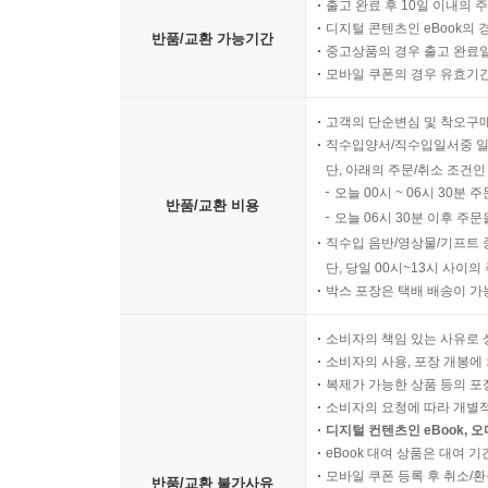
출고 완료 후 10일 이내의 
디지털 콘텐츠인 eBook의 
반품/교환 가능기간
중고상품의 경우 출고 완료일
모바일 쿠폰의 경우 유효기간(
고객의 단순변심 및 착오구
직수입양서/직수입일서중 일
단, 아래의 주문/취소 조건인
오늘 00시 ~ 06시 30분 
반품/교환 비용
오늘 06시 30분 이후 주문
직수입 음반/영상물/기프트 
단, 당일 00시~13시 사이
박스 포장은 택배 배송이 가
소비자의 책임 있는 사유로 
소비자의 사용, 포장 개봉에 
복제가 가능한 상품 등의 포장을 
소비자의 요청에 따라 개별
디지털 컨텐츠인 eBook, 
eBook 대여 상품은 대여 기
모바일 쿠폰 등록 후 취소/환
반품/교환 불가사유