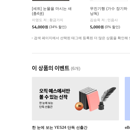
[세트] 눈물을 마시는 새
무진기행 (가수 장기하
(총4권)
낭독)
이영도 저
황금가지
김승옥 저
민음사
|
|
54,000
원
(34% 할인)
5,000
원
(0% 할인)
검색 페이지에서 선택된 태그에 등록된 더 많은 상품을 확인해 
이 상품의 이벤트
(6개)
한 눈에 보는 YES24 단독 선출간
e