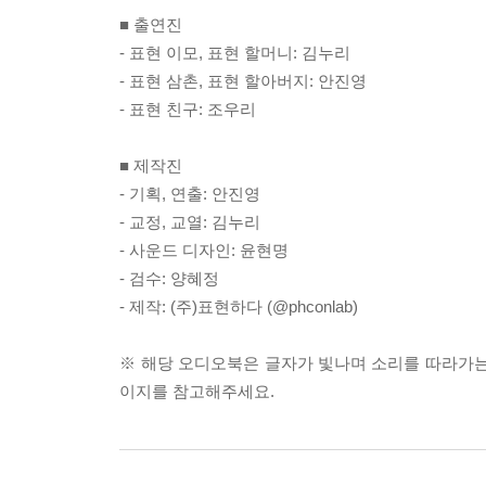
■ 출연진
- 표현 이모, 표현 할머니: 김누리
- 표현 삼촌, 표현 할아버지: 안진영
- 표현 친구: 조우리
■ 제작진
- 기획, 연출: 안진영
- 교정, 교열: 김누리
- 사운드 디자인: 윤현명
- 검수: 양혜정
- 제작: (주)표현하다 (@phconlab)
※ 해당 오디오북은 글자가 빛나며 소리를 따라가는
이지를 참고해주세요.