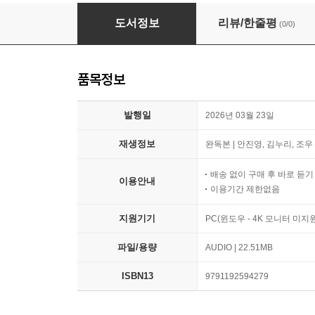
귀로 보는 동화, 욕심쟁이 개
도서정보
리뷰/한줄평
(0/0)
품목정보
발행일
2026년 03월 23일
재생정보
완독본 | 안진영, 김누리, 조우 
배송 없이 구매 후 바로 듣
이용안내
이용기간 제한없음
지원기기
PC(윈도우 - 4K 모니터 미
파일/용량
AUDIO | 22.51MB
ISBN13
9791192594279