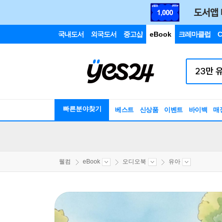
국내도서
외국도서
중고샵
eBook
크레마클럽
C
빠른분야찾기
베스트
신상품
이벤트
바이백
매
웰컴
eBook
오디오북
유아