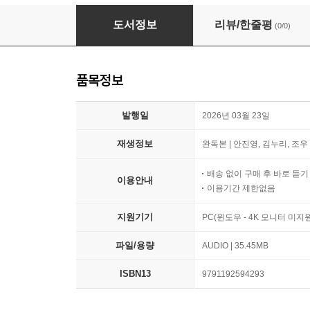
귀로 보는 동화, 양치기 소년
도서정보
리뷰/한줄평
(0/0)
품목정보
발행일
2026년 03월 23일
재생정보
완독본 | 안진영, 김누리, 조우 
배송 없이 구매 후 바로 듣
이용안내
이용기간 제한없음
지원기기
PC(윈도우 - 4K 모니터 미
파일/용량
AUDIO | 35.45MB
ISBN13
9791192594293