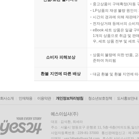
중고상품이 구매확정(자동 
LP상품의 재생 불량 원인이 기
시간의 경과에 의해 재판매가
전자상거래 등에서의 소비자
eBook 세트 상품은 일괄 
1개의 상품으로 취급 및 판매
우, 세트 상품 전부 및 세트
상품의 불량에 의한 반품, 교
소비자 피해보상
준하여 처리됨
환불 지연에 따른 배상
대금 환불 및 환불 지연에 
회사소개
인재채용
이용약관
개인정보처리방침
청소년보호정책
도서홍보안내
대표 : 김석환, 최세라
주소 : 서울시 영등포구 은행로 11, 5층~6층(여의도동,일신
사업자등록번호 : 229-81-37000 통신판매업신고 : 제 200
이메일 : yes24help@yes24.com 호스팅 서비스사업자 :