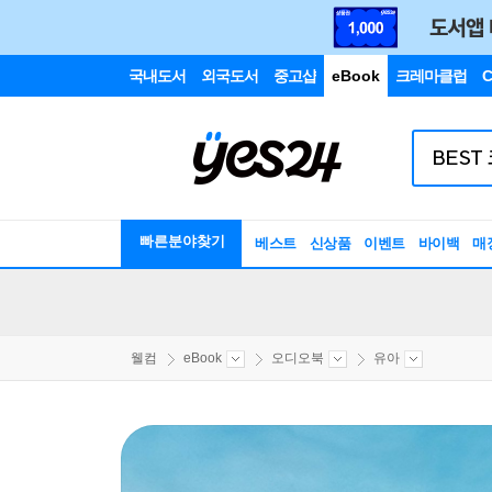
국내도서
외국도서
중고샵
eBook
크레마클럽
C
빠른분야찾기
베스트
신상품
이벤트
바이백
매
웰컴
eBook
오디오북
유아