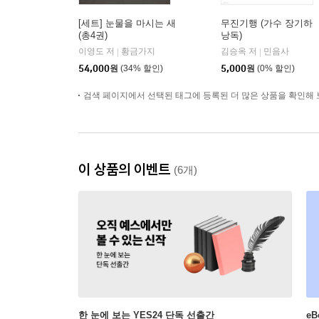
[세트] 눈물을 마시는 새
무진기행 (가수 장기하
(총4권)
낭독)
이영도 저
황금가지
김승옥 저
민음사
|
|
54,000
원
(34% 할인)
5,000
원
(0% 할인)
검색 페이지에서 선택된 태그에 등록된 더 많은 상품을 확인해 
이 상품의 이벤트
(6개)
한 눈에 보는 YES24 단독 선출간
e