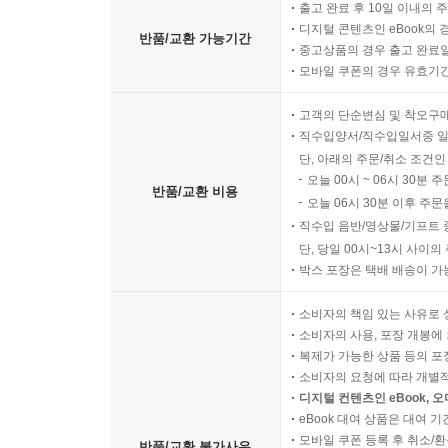
출고 완료 후 10일 이내의 
디지털 콘텐츠인 eBook의 
반품/교환 가능기간
중고상품의 경우 출고 완료일
모바일 쿠폰의 경우 유효기간(
고객의 단순변심 및 착오구
직수입양서/직수입일서중 일
단, 아래의 주문/취소 조건인
오늘 00시 ~ 06시 30분 
반품/교환 비용
오늘 06시 30분 이후 주문
직수입 음반/영상물/기프트 
단, 당일 00시~13시 사이
박스 포장은 택배 배송이 가
소비자의 책임 있는 사유로 
소비자의 사용, 포장 개봉에 
복제가 가능한 상품 등의 포장을 
소비자의 요청에 따라 개별
디지털 컨텐츠인 eBook, 
eBook 대여 상품은 대여 기
모바일 쿠폰 등록 후 취소/환
반품/교환 불가사유