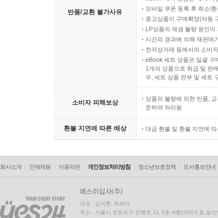
모바일 쿠폰 등록 후 취소/환
반품/교환 불가사유
중고상품이 구매확정(자동 
LP상품의 재생 불량 원인이 기
시간의 경과에 의해 재판매가
전자상거래 등에서의 소비자
eBook 세트 상품은 일괄 
1개의 상품으로 취급 및 판매
우, 세트 상품 전부 및 세트
상품의 불량에 의한 반품, 교
소비자 피해보상
준하여 처리됨
환불 지연에 따른 배상
대금 환불 및 환불 지연에 
회사소개
인재채용
이용약관
개인정보처리방침
청소년보호정책
도서홍보안내
대표 : 김석환, 최세라
주소 : 서울시 영등포구 은행로 11, 5층~6층(여의도동,일신