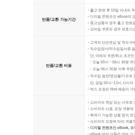
출고 완료 후 10일 이내의 
디지털 콘텐츠인 eBook의 
반품/교환 가능기간
중고상품의 경우 출고 완료일
모바일 쿠폰의 경우 유효기간(
고객의 단순변심 및 착오구
직수입양서/직수입일서중 일
단, 아래의 주문/취소 조건인
오늘 00시 ~ 06시 30분 
반품/교환 비용
오늘 06시 30분 이후 주문
직수입 음반/영상물/기프트 
단, 당일 00시~13시 사이
박스 포장은 택배 배송이 가
소비자의 책임 있는 사유로 
소비자의 사용, 포장 개봉에 
복제가 가능한 상품 등의 포장을 
소비자의 요청에 따라 개별
디지털 컨텐츠인 eBook, 
eBook 대여 상품은 대여 기