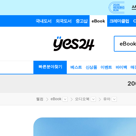
국내도서
외국도서
중고샵
eBook
크레마클럽
C
빠른분야찾기
베스트
신상품
이벤트
바이백
매
20
웰컴
eBook
오디오북
유아