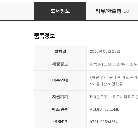
귀로 보는 동화, 여우와 두루미
도서정보
리뷰/한줄평
(0/0)
품목정보
발행일
2026년 03월 23일
재생정보
완독본 | 안진영, 김누리, 조우 
배송 없이 구매 후 바로 듣
이용안내
이용기간 제한없음
지원기기
PC(윈도우 - 4K 모니터 미
파일/용량
AUDIO | 37.15MB
ISBN13
9791192594354