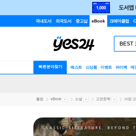
국내도서
외국도서
중고샵
eBook
크레마클럽
C
빠른분야찾기
베스트
신상품
이벤트
바이백
매
웰컴
eBook
소설
고전문학
서양 