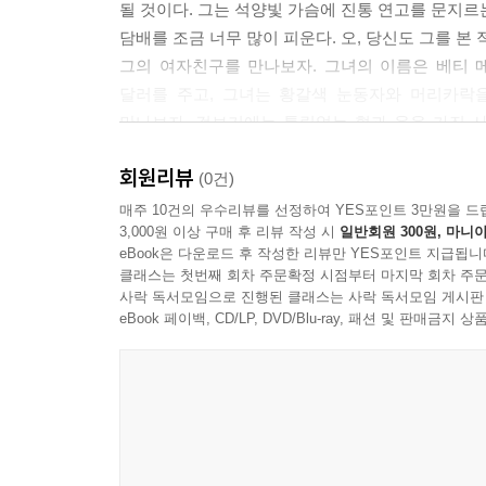
될 것이다. 그는 석양빛 가슴에 진통 연고를 문지르는
담배를 조금 너무 많이 피운다. 오, 당신도 그를 본 
그의 여자친구를 만나보자. 그녀의 이름은 베티 
달러를 주고, 그녀는 황갈색 눈동자와 머리카락을
만나보자. 겉보기에는 틀림없는 혈과 육을 가진 사
두세 명의 '아이언 맨'과 '화이트 파인 맨', '브
회원리뷰
흡사해 보인다. 단지 조금 더 그럴싸해 보일 뿐이다.
(0건)
낙타의 등을 만나보자. 아니, 아직은 낙타의 등을 만
매주 10건의 우수리뷰를 선정하여 YES포인트 3만원을 드
3,000원 이상 구매 후 리뷰 작성 시
일반회원 300원, 마니아
전쟁 이후 맞이하는 첫 번째 진정한 크리스마스 연휴였
eBook은 다운로드 후 작성한 리뷰만 YES포인트 지급됩니
세어도 마흔한 번의 만찬 파티, 열여섯 번의 무도회
클래스는 첫번째 회차 주문확정 시점부터 마지막 회차 주문
남성 전용 만찬, 두 번의 결혼식, 그리고 열세 번의
사락 독서모임으로 진행된 클래스는 사락 독서모임 게시판
이 모든 것들이 누적된 결과였다.
eBook 페이백, CD/LP, DVD/Blu-ray, 패션 및 판매금
<추천평>
"이건 소설이 아니다. 일종의 파티다. 이 문학적 
참고로, 이 글을 쓰는 지금 나는 약간 취한 상태이다.
- danell, Goodreads 독자