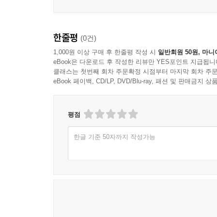
"이 술에 취하고, 미치도록 난해한 단편 소설을 읽
읽어보라."
- andrgtey, Goodreads 독자
한줄평
(0건)
"술을 조금 과하게 마신 후 낙타 복장을 하고 코스
끝난다. 정말 좋았다! 주인공의 모습을 보면 내내 미
1,000원 이상 구매 후 한줄평 작성 시
일반회원 50원, 마니
eBook은 다운로드 후 작성한 리뷰만 YES포인트 지급됩니
- s, Goodreads 독자
클래스는 첫번째 회차 주문확정 시점부터 마지막 회차 주문
eBook 페이백, CD/LP, DVD/Blu-ray, 패션 및 판매금
평점
한글 기준 50자까지 작성가능