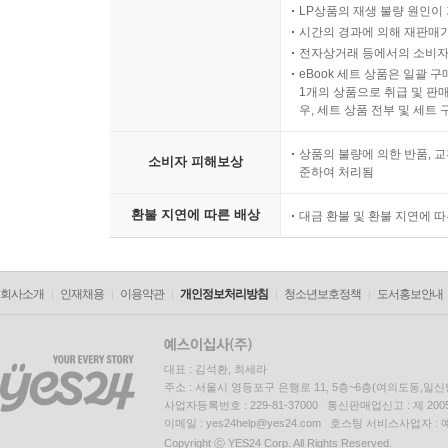
LP상품의 재생 불량 원인이 기
시간의 경과에 의해 재판매가
전자상거래 등에서의 소비자
eBook 세트 상품은 일괄 
1개의 상품으로 취급 및 판매
우, 세트 상품 전부 및 세트
상품의 불량에 의한 반품, 교
소비자 피해보상
준하여 처리됨
환불 지연에 따른 배상
대금 환불 및 환불 지연에 
회사소개
인재채용
이용약관
개인정보처리방침
청소년보호정책
도서홍보안내
대표 : 김석환, 최세라
주소 : 서울시 영등포구 은행로 11, 5층~6층(여의도동,일신
사업자등록번호 : 229-81-37000 통신판매업신고 : 제 200
이메일 : yes24help@yes24.com 호스팅 서비스사업자 :
Copyright ⓒ YES24 Corp. All Rights Reserved.