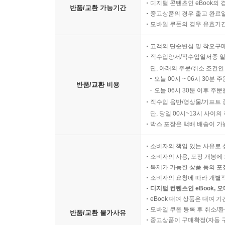
디지털 콘텐츠인 eBook의 
반품/교환 가능기간
중고상품의 경우 출고 완료일
모바일 쿠폰의 경우 유효기간(
고객의 단순변심 및 착오구
직수입양서/직수입일서중 일
단, 아래의 주문/취소 조건인
오늘 00시 ~ 06시 30분 
반품/교환 비용
오늘 06시 30분 이후 주문
직수입 음반/영상물/기프트 
단, 당일 00시~13시 사이
박스 포장은 택배 배송이 가
소비자의 책임 있는 사유로 
소비자의 사용, 포장 개봉에 
복제가 가능한 상품 등의 포장을 
소비자의 요청에 따라 개별
디지털 컨텐츠인 eBook, 
eBook 대여 상품은 대여 기
모바일 쿠폰 등록 후 취소/환
반품/교환 불가사유
중고상품이 구매확정(자동 