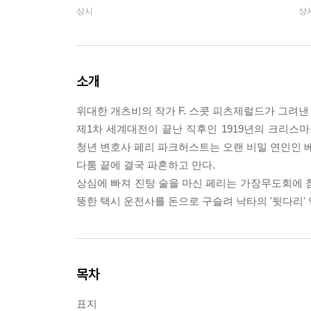
상시
상
소개
위대한 개츠비의 작가 F. 스콧 피츠제럴드가 그려낸 
제1차 세계대전이 끝난 직후인 1919년의 크리스
청년 변호사 페리 파크허스트는 오랜 비밀 연인인 베
다툼 끝에 결국 파혼하고 만다.
상심에 빠져 진탕 술을 마신 페리는 가장무도회에 
뚱한 택시 운전사를 돈으로 구슬려 낙타의 '뒷다리'
목차
표지