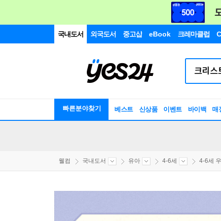
국내도서
외국도서
중고샵
eBook
크레마클럽
C
빠른분야찾기
베스트
신상품
이벤트
바이백
매
웰컴
국내도서
유아
4-6세
4-6세 우