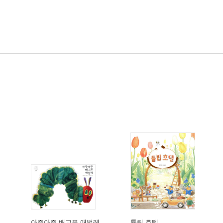
아주아주 배고픈 애벌레
튤립 호텔