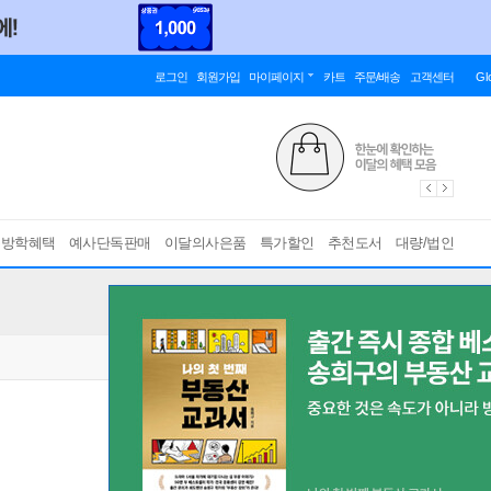
로그인
회원가입
마이페이지
카트
주문/배송
고객센터
Gl
름방학혜택
예사단독판매
이달의사은품
특가할인
추천도서
대량/법인