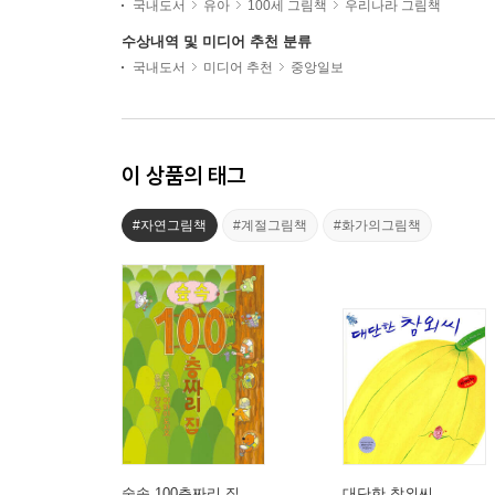
국내도서
유아
100세 그림책
우리나라 그림책
수상내역 및 미디어 추천 분류
국내도서
미디어 추천
중앙일보
이 상품의 태그
#자연그림책
#계절그림책
#화가의그림책
숲속 100층짜리 집
대단한 참외씨