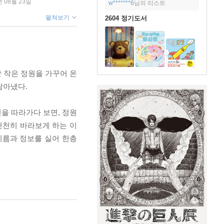
년 08월 23일
w*******6
님의 리스트
펼쳐보기
2604 정기도서
 작은 정원을 가꾸어 온
담아냈다.
을 따라가다 보면, 정원
천천히 바라보게 하는 이
이름과 정보를 실어 한층