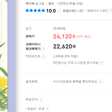
백지혜
글그림
창비
2026년 04월 24일
10.0
회원리뷰(
16
건)
판매지수 1,452
정가
26,800원
24,120
원
판매가
(10% 할인)
크레마머니
22,620
원
최대혜택가
YES포인트
1,340원 (5% 적립)
5만원이상 구매 시 2천원 추가적립
결제혜택
카드/간편결제 혜택을 확인하세요
배송안내
배송비 : 무료