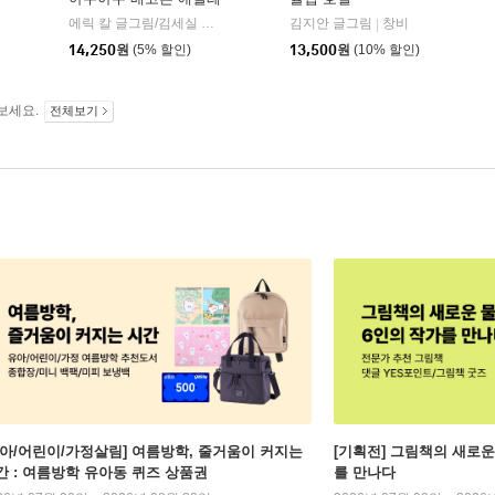
울림어린이
에릭 칼 글그림/김세실 역
시공주니어
김지안 글그림
창비
|
|
14,250
원
(5% 할인)
13,500
원
(10% 할인)
보세요.
전체보기
유아/어린이/가정살림] 여름방학, 줄거움이 커지는
[기획전] 그림책의 새로운
간 : 여름방학 유아동 퀴즈 상품권
를 만나다