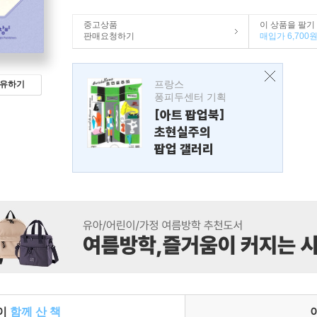
중고상품
이 상품을 팔기
판매요청하기
매입가 6,700
프랑스
유하기
퐁피두센터 기획
[아트 팝업북]
초현실주의
팝업 갤러리
들이
함께 산 책