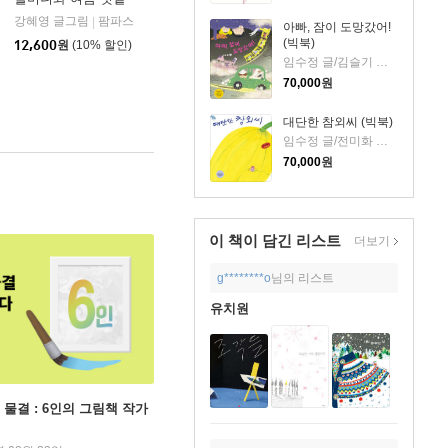
강혜영 글그림
팜파스
|
아빠, 잠이 도망갔어!
(빅북)
12,600
원
(10% 할인)
임수정 글/김슬기 그림
70,000
원
대단한 참외씨 (빅북)
임수정 글/전미화 그림
70,000
원
이 책이 담긴
리스트
더보기
g********o
님의 리스트
유치원
 물결 : 6인의 그림책 작가