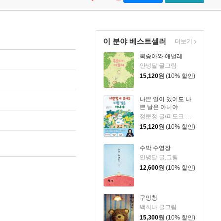
이 분야 베스트셀러
더보기
복숭아와 애벌레
안녕달 글그림
15,120
원
(10% 할인)
나쁜 일이 있어도 나
쁜 날은 아니야
정문정 글/피도크 그림/천근아 감수
15,120
원
(10% 할인)
수박 수영장
안녕달 글,그림
12,600
원
(10% 할인)
구멍청
백희나 글그림
15,300
원
(10% 할인)