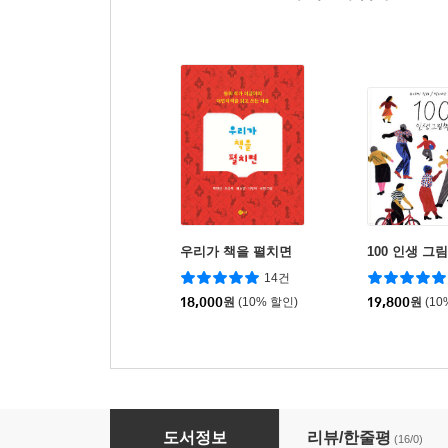
우리가 책을 펼치면
100 인생 그
14건
18,000
원
(10% 할인)
19,800
원
(10
열두 달의 정원
도서정보
리뷰/한줄평
(16/0)