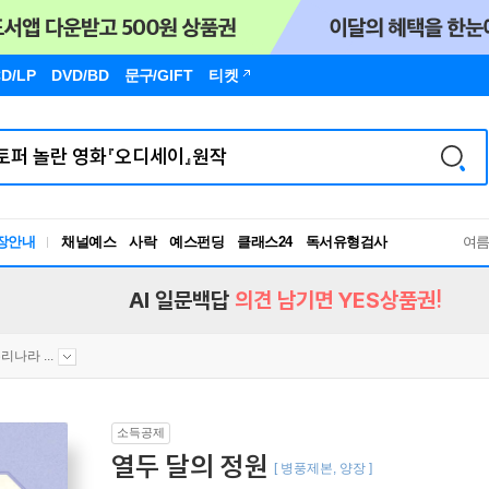
D/LP
DVD/BD
문구
/GIFT
티켓
장안내
채널예스
사락
예스펀딩
클래스24
독서유형검사
여
RBTI Lab
독서유형검사
AI 일문백답
의견 남기면 YES상품권!
리나라 ...
소득공제
열두 달의 정원
[ 병풍제본, 양장 ]