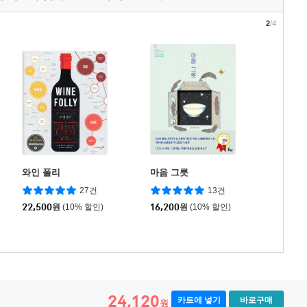
2
/4
와인 폴리
마음 그릇
27건
13건
22,500
원
(10% 할인)
16,200
원
(10% 할인)
24,120
카트에 넣기
바로구매
원