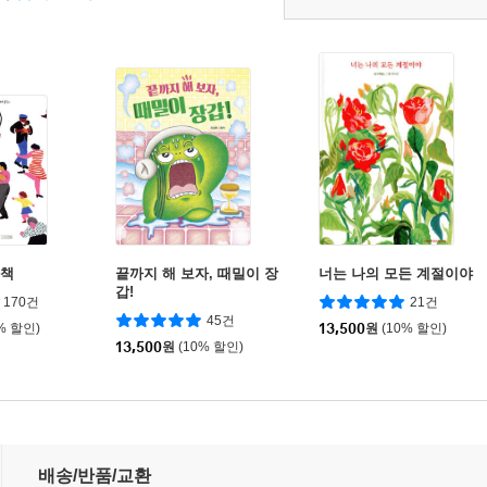
림책
끝까지 해 보자, 때밀이 장
너는 나의 모든 계절이야
갑!
170건
21건
45건
% 할인)
13,500
원
(10% 할인)
13,500
원
(10% 할인)
배송/반품/교환