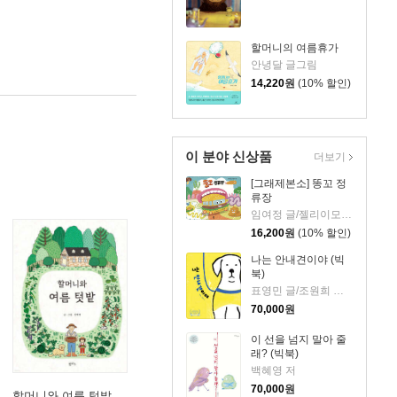
할머니의 여름휴가
안녕달 글그림
14,220
원
(10% 할인)
이 분야 신상품
더보기
[그래제본소] 똥꼬 정
류장
임여정 글/젤리이모 그림
16,200
원
(10% 할인)
나는 안내견이야 (빅
북)
표영민 글/조원희 그림
70,000
원
이 선을 넘지 말아 줄
래? (빅북)
백혜영 저
70,000
원
할머니와 여름 텃밭