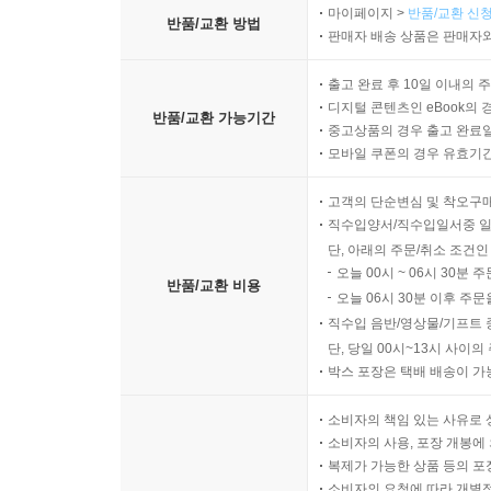
마이페이지 >
반품/교환 신청
반품/교환 방법
판매자 배송 상품은 판매자와
출고 완료 후 10일 이내의 
디지털 콘텐츠인 eBook의 
반품/교환 가능기간
중고상품의 경우 출고 완료일
모바일 쿠폰의 경우 유효기간(
고객의 단순변심 및 착오구
직수입양서/직수입일서중 일
단, 아래의 주문/취소 조건인
오늘 00시 ~ 06시 30분 
반품/교환 비용
오늘 06시 30분 이후 주문
직수입 음반/영상물/기프트 
단, 당일 00시~13시 사이
박스 포장은 택배 배송이 가
소비자의 책임 있는 사유로 
소비자의 사용, 포장 개봉에 
복제가 가능한 상품 등의 포장을 
소비자의 요청에 따라 개별