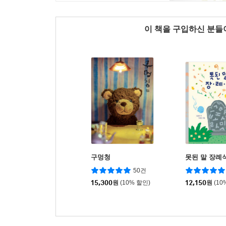
이 책을 구입하신 분
구멍청
못된 말 장례
50건
15,300
원
(10% 할인)
12,150
원
(10