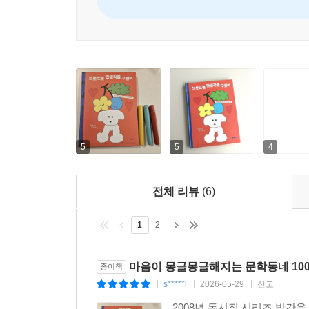
5
5
4
전체 리뷰
(6)
1
2
마음이 몽글몽글해지는 문학동네 100
종이책
s*****l
2026-05-29
신고
|
|
|
2008년 동시집 시리즈 발간을 