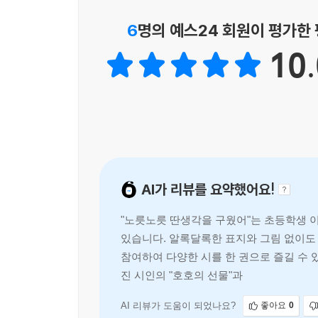
사회 흐름과 발맞춰 가며 안전한 세계의 배면인 할퀴어
공동화 같은) 역시 보여 주며 사유의 폭을 넓혀 왔다
6
명의 예스24 회원이 평가한
형식 면에서는 전통 가락을 계승한 동시조부터 현대
10.
파자시, 사투리 동시, 산문시, 이야기동시 등 시인
18년이 흐르는 사이 젊은 시인은 중견이 되었고 
“갱신”의 수사와 함께해 온 문학동네동시집은 동시
정해지지 않은 설레는 이야기를 계속 써 나갈 것이다
AI가 리뷰를 요약했어요!
"노릇노릇 딴생각을 구웠어"는 초등학생 이상
있습니다. 알록달록한 표지와 그림 없이도 
참여하여 다양한 시를 한 권으로 즐길 수 있
진 시인의 "호호의 선물"과 강지인 시인의
AI 리뷰가 도움이 되었나요?
좋아요
0