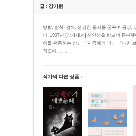
이상교 083 마음먹다 _변은경 084 어느 전교 회장의
글 :
강기원
만났을 때 _이준관 090 내가 백 번째 앞구르기를 했
094
발랄, 발칙, 깜찍, 생경한 동시를 꿈꾸며 공상
다. 1997년 [작가세계] 신인상을 받으며 등
5부 걱정할 필요 없다 우리 옆집에는 김순옥 할머니
하를 관통하는 밤』 『지중해의 피』 『다만 보
꽃밭 _강정규 098 봄 입학식 _김은영 099 틀려도 꽃
정오에』, ...
이세기 104 명품이 어디 따로 있냐 _서정홍 106 아윌비백
113
6부 숨어 있던 말들 다 데려와 노래는 참지 말고 불
작가의 다른 상품
아직 안 온 것들 _임미성 116 물비늘의 주인 _송현섭 
이안 121 눈동자 _정유경 122 조개 이야기 _김륭 1