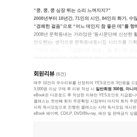
“쿵, 쿵, 쿵 심장 뛰는 소리 느껴지지?”
2008년부터 18년간, 71인의 시인, 84인의 화가, 
“경쾌한 걸음”으로 “어느 데인지 참 좋은 데”를 향
2008년 문학동네는 가라앉은 ‘동시문단에 신선한
안도현)는 생각으로 문학동네동시집 시리즈를 기획했
『맛의 거리』 『고양이의 탄생』을 동시에 선보
새로운 에너지로 꿈틀거리게 했다. 변방에서 묵묵
더욱 활발히 동시문단으로 이끌었다. 이는 다음 동
회원리뷰
그리고 마침내 2026년 문학동네동시집 시리즈는 1
(6건)
어린이문학 분야에서 전례 없는 성과로, 꽉 막힌
매주 10건의 우수리뷰를 선정하여 YES포인트 3만원을 드
3,000원 이상 구매 후 리뷰 작성 시
일반회원 300원, 마니아
해석과 구현, 동시의 의미를 밝히는 해설과 이에 화
eBook은 다운로드 후 작성한 리뷰만 YES포인트 지급됩니
클래스는 첫번째 회차 주문확정 시점부터 마지막 회차 주문
기존 동시문단에 파장을 일으킨 신선한 반란
사락 독서모임으로 진행된 클래스는 사락 독서모임 게시판
문학동네동시집은 동시문단의 지형을 바꿔 나가며 
eBook 페이백, CD/LP, DVD/Blu-ray, 패션 및 판매금
벗어나, 어린이문학에서 금기시해 오거나 잘 다뤄지지
그 자체)를 끌어들였다. 아이들을 품위 있는 하나