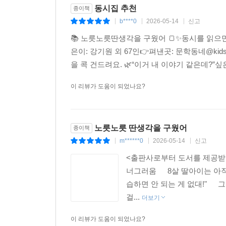
동시집 추천
종이책
b****0
2026-05-14
신고
|
|
|
📚 노릇노릇딴생각을 구웠어 🍞✨동시를 읽으
은이: 강기원 외 67인👉펴낸곳: 문학동네@kid
을 콕 건드려요. 🌿“이거 내 이야기 같은데?”싶
이 리뷰가 도움이 되었나요?
노릇노릇 딴생각을 구웠어
종이책
m******0
2026-05-14
신고
|
|
|
<출판사로부터 도서를 제공받아
너그러움⠀⠀8살 딸아이는 아직도1
습하면 안 되는 게 없대!"⠀⠀
걸...
더보기
이 리뷰가 도움이 되었나요?