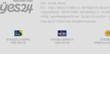
대표 : 김석환, 최세라
주소 : 서울시 영등포구 은행로 11, 5층~6층(여의도동,일신
사업자등록번호 : 229-81-37000 통신판매업신고 : 제 200
이메일 : yes24help@yes24.com 호스팅 서비스사업자 :
Copyright ⓒ YES24 Corp. All Rights Reserved.