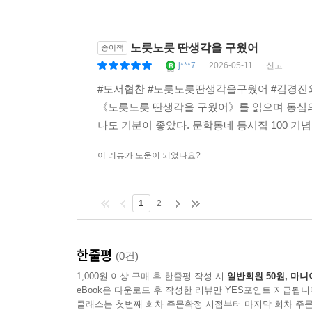
노릇노릇 딴생각을 구웠어
종이책
j***7
2026-05-11
신고
|
|
|
#도서협찬 #노릇노릇딴생각을구웠어 #김경진외
《노릇노릇 딴생각을 구웠어》를 읽으며 동심의 
나도 기분이 좋았다. 문학동네 동시집 100 기념
이 리뷰가 도움이 되었나요?
1
2
한줄평
(0건)
1,000원 이상 구매 후 한줄평 작성 시
일반회원 50원, 마니
eBook은 다운로드 후 작성한 리뷰만 YES포인트 지급됩니
클래스는 첫번째 회차 주문확정 시점부터 마지막 회차 주문