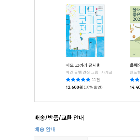
네모 코끼리 전시회
올해의
이안 글/한연진 그림
사계절
|
11건
12,600
원
(10% 할인)
14,4
배송/반품/교환 안내
배송 안내