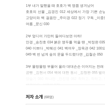
1부 내가 말했을 때 호호가 백 명쯤 생겨났어
호호의 선물 _김경진 012 세상에서 가장 기쁜 손님 
고양이와 백 걸음만 _주미경 022 정기 구독 _이중현
여름 _문신 030
2부 엎디어 가만히 들여다보면 아하!
안경 _송찬호 034 붉은 앵두를 먹을 땐 _박정완 03
040 이쁘다 _박혜선 041 백여우 _장옥관 042 10
049 백 번 넘게 숲의 문을 두드렸다면 _김철순 050
3부 몰랑몰랑 부풀어 올라 대대손손 이어지는 전래
곰빵 _김현서 054 백에 대한 동시 _김창완 055 
양슬기 060 하나만 _안진영 062 착하고, 착하고,
생겼어요 _성명진 070
저자 소개
4부 간질간질 발바닥 속에 사나 눈 밑 작은 웅덩이 
(68명)
고양이와 나의 갸웃 _정연철 074 실개천 _경종호 076