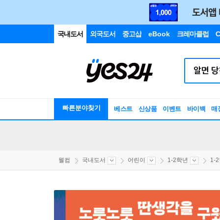
국내도서
외국도서
중고샵
eBook
크레마클럽
C
빠른분야찾기
베스트
신상품
이벤트
바이백
매
웰컴
국내도서
어린이
1-2학년
1-