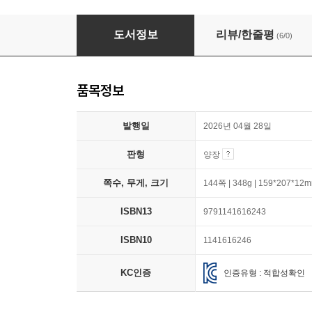
노릇노릇 딴생각을 구웠어
도서정보
리뷰/한줄평
(6/0)
품목정보
발행일
2026년 04월 28일
판형
양장
쪽수, 무게, 크기
144쪽 | 348g | 159*207*12
ISBN13
9791141616243
ISBN10
1141616246
KC인증
인증유형 : 적합성확인