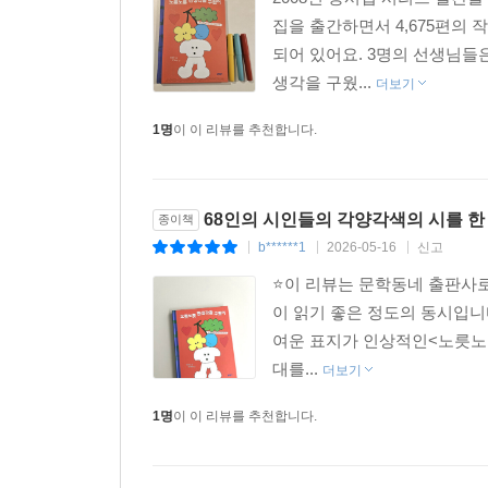
집을 출간하면서 4,675편의 
되어 있어요. 3명의 선생님들
생각을 구웠...
더보기
1명
이 이 리뷰를 추천합니다.
68인의 시인들의 각양각색의 시를 한
종이책
b******1
2026-05-16
신고
|
|
|
⭐️이 리뷰는 문학동네 출판사
이 읽기 좋은 정도의 동시입니다
여운 표지가 인상적인<노릇노
대를...
더보기
1명
이 이 리뷰를 추천합니다.