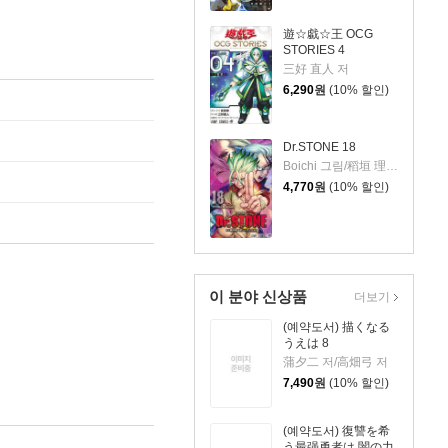
遊☆戱☆王 OCG
STORIES 4
三好 直人 저
6,290
원
(10% 할인)
Dr.STONE 18
Boichi 그림/稻垣 理一郞 원작
4,770
원
(10% 할인)
이 분야 신상품
더보기
(예약도서) 描くなる
うえは 8
蒲夕二 저/高畑弓 저
7,490
원
(10% 할인)
(예약도서) 復讐を希
う最强勇者は,闇の力