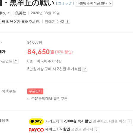
編・黒羊丘の戦い
[ コミック ]
바인딩 & 에디션 안내
 泰久
저
集英社
2026년 08월 19일
번째 리뷰어가 되어주세요.
판매지수 42
가
94,060원
84,650
원
매가
(10% 할인)
ES포인트
0원 + 마니아추가적립
5만원이상 구매 시 2천원 추가적립
가혜택쿠폰
쿠폰받기
주문금액대별 할인쿠폰
제혜택
카카오페이
2,000원 즉시할인
일 400건, 4만원 이상
페이코
1% 할인
포인트 결제시