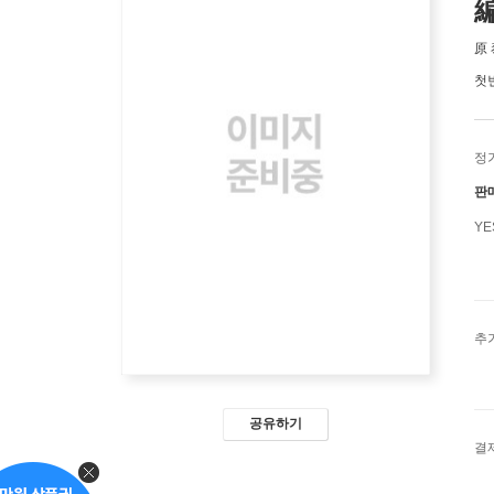
原
첫
정
판
Y
추
공유하기
결