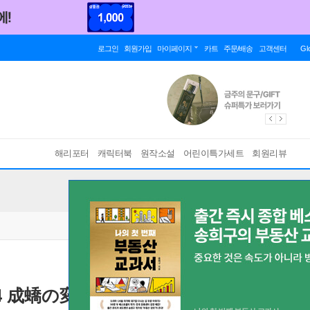
로그인
회원가입
마이페이지
카트
주문/배송
고객센터
Gl
해리포터
캐릭터북
원작소설
어린이특가세트
회원리뷰
ト 4 成蟜の変・著雍攻略戦・秦国統一