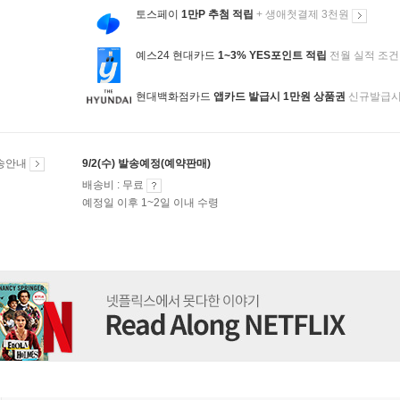
토스페이
1만P 추첨 적립
+ 생애첫결제 3천원
예스24 현대카드
1~3% YES포인트 적립
전월 실적 조건
현대백화점카드
앱카드 발급시 1만원 상품권
신규발급
송안내
9/2(수) 발송예정(예약판매)
배송비 : 무료
예정일 이후 1~2일 이내 수령