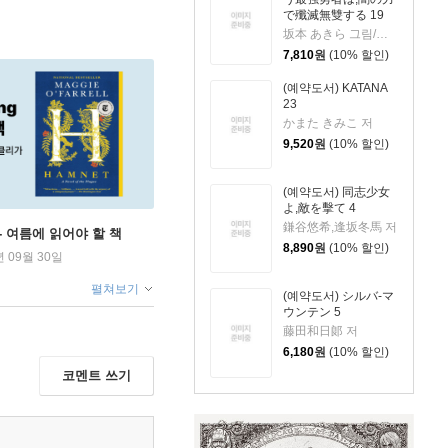
で殲滅無雙する 19
坂本 あきら 그림/斧名田 マニマニ 저
7,810
원
(10% 할인)
(예약도서) KATANA
23
かまた きみこ 저
9,520
원
(10% 할인)
(예약도서) 同志少女
よ,敵を擊て 4
鎌谷悠希,逢坂冬馬 저
ng - 여름에 읽어야 할 책
8,890
원
(10% 할인)
년 09월 30일
펼쳐보기
(예약도서) シルバ-マ
ウンテン 5
藤田和日郞 저
6,180
원
(10% 할인)
코멘트 쓰기