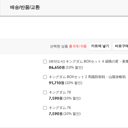
の変・著雍攻略戦・秦国統一編・黒羊丘の戦い
배송/반품/교환
카트에 넣기
바로구
선택한 상품
총
0
개 /
0
원
84,650
원
(10% 할인)
キングダム BOXセット 2 馬陽防衛戦・山陽攻略戦
91,710
원
(10% 할인)
キングダム 78
7,590
원
(10% 할인)
キングダム 76
7,590
원
(10% 할인)