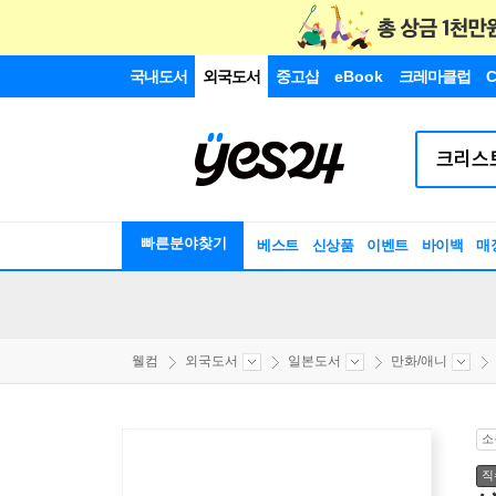
국내도서
외국도서
중고샵
eBook
크레마클럽
C
빠른분야찾기
베스트
신상품
이벤트
바이백
매
웰컴
외국도서
일본도서
만화/애니
소
직