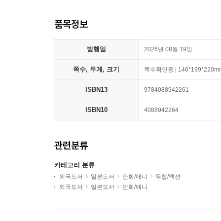
품목정보
발행일
2026년 08월 19일
쪽수, 무게, 크기
쪽수확인중 | 146*199*220m
ISBN13
9784088942261
ISBN10
4088942264
관련분류
카테고리 분류
외국도서
일본도서
만화/애니
무협/액션
외국도서
일본도서
만화/애니