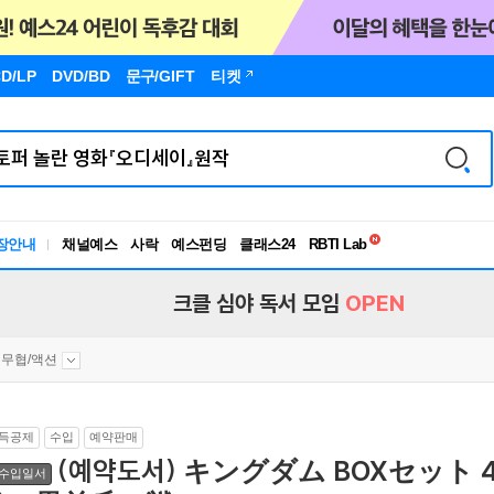
D/LP
DVD/BD
문구
/GIFT
티켓
독서유형검사
RBTI Lab
장안내
채널예스
사락
예스펀딩
클래스24
독서유형검사
크클 심야 독서 모임
OPEN
무협/액션
득공제
수입
예약판매
(예약도서) キングダム BOXセッ
수입일서