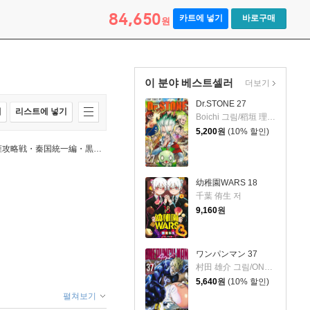
84,650
카트에 넣기
바로구매
원
이 분야 베스트셀러
더보기
Dr.STONE 27
매
리스트에 넣기
Boichi 그림/稻垣 理一郞 원작
5,200
원
(10% 할인)
(예약도서) キングダム BOXセット 4 成蟜の変・著雍攻略戦・秦国統一編・黒羊丘の戦い
幼稚園WARS 18
千葉 侑生 저
9,160
원
ワンパンマン 37
村田 雄介 그림/ONE 원작
5,640
원
(10% 할인)
펼쳐보기