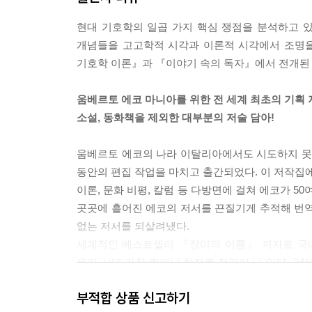
현대 기호학의 일곱 가지 핵심 쟁점을 분석하고 있다.
개념들을 고고학적 시각과 이론적 시각에서 조명을 
기호학 이론』과 『이야기 속의 독자』에서 전개된 
움베르토 에코 마니아를 위한 전 세계 최초의 기획 
소설, 동화책을 제외한 대부분의 저술 담아!
움베르토 에코의 나라 이탈리아에서도 시도하지 못했던
동안의 편집 작업을 마치고 출간되었다. 이 저작집에
이론, 문화 비평, 칼럼 등 다방면에 걸쳐 에코가 5
곳곳에 흩어진 에코의 저서를 끈질기게 추적해 번역
없는 저서를 되살려냈다.
세계적인 베스트셀러 『장미의 이름』 저자로 국내
우리 시대 가장 뛰어난 학자로 정평이 나 있다. 24세
그야말로 전 방위적으로 펼쳐졌고 이탈리아어, 프
부적합 상품 신고하기
좀처럼 쉽지 않은 일이다. 또한 특유의 백과사전적