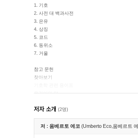
1. 기호
2. 사전 대 백과사전
3. 은유
4. 상징
5. 코드
6. 동위소
7. 거울
참고 문헌
찾아보기
기호학 관련 용어표
옮긴이의 말
움베르토 에코 연보
저자 소개
(2명)
저 :
움베르토 에코
(Umberto Eco,움베르트 