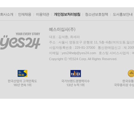
24세부터 저술 작업 시작, 77세인 현재에도 신간 출
저술서: 알려진 것만 약 70종
회사소개
인재채용
이용약관
개인정보처리방침
청소년보호정책
도서홍보안내
대표작 『장미의 이름』은 40여 개국어로 번역. 전 세
명예 박사 학위: 전 세계 대학에서 30여 개
대표 : 김석환, 최세라
주소 : 서울시 영등포구 은행로 11, 5층~6층(여의도동,일신
에코는 지금도 글쓰기 중!
사업자등록번호 : 229-81-37000 통신판매업신고 : 제 200
움베르토 에코 마니아 컬렉션은 계속 업데이트된다
이메일 : yes24help@yes24.com 호스팅 서비스사업자 :
Copyright ⓒ YES24 Corp. All Rights Reserved.
최근 움베르토 에코는 프랑스 문학 비평가 장 클로드 카리에
libri를 이탈리아에서 출간했다. 『책을 버려?
계획이다. 프랑스 루브르 박물관과 에코가 기획한 The
박물관에서 관련 이벤트를 진행할 계획 중에 있다고
열린책들은 현재 이탈리아 봄피아니 출판사와 협의
싣고 있다. 1985년도부터 계속된 일이다. 한편
많은 이탈리아 작가들과 함께 이를 비판하고 반대하
움베르토 에코는 고희를 훌쩍 넘었음에도 이처럼 
신작이 전해질 때마다 업데이트될 계획이다. 현재 2