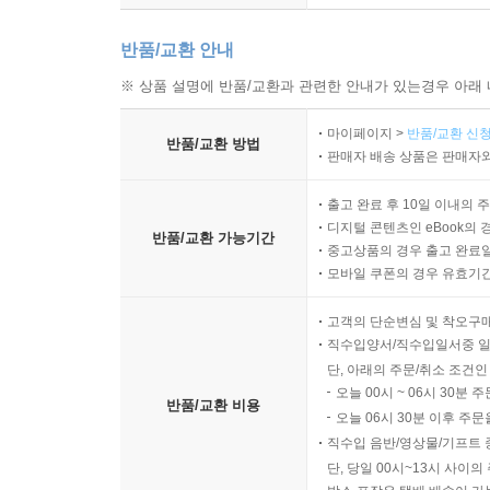
일쑤였다. 그럴 때마다 이 저작집의 현재 진행 
벌어지기도 했다.
반품/교환 안내
출간까지 적지 않은 시간이 걸린 데에는 또 다
있을뿐더러 에코가 책에서 거론하는 인물, 사건,
※ 상품 설명에 반품/교환과 관련한 안내가 있는경우 아래 
때문이다. 또한 특유의 에코식 글쓰기를 우리말로 오
마이페이지 >
반품/교환 신청
경우 편집자들이 원서를 대조하고 번역자들이 번역을
반품/교환 방법
판매자 배송 상품은 판매자와
경우 원서의 편집 상태가 좋지 않은 관계로 이를
디자이너 들이 총동원되어 오류를 최소화하기 위한
출고 완료 후 10일 이내의 
진행되었는데, 그런 식으로 만들어 본 가제본만 75
디지털 콘텐츠인 eBook의 
반품/교환 가능기간
중고상품의 경우 출고 완료일
모바일 쿠폰의 경우 유효기간(
수치로 본 움베르토 에코 마니아 컬렉션
고객의 단순변심 및 착오구
구성: 2009년 10월 현재 25권(2010년 상반기 3권,
직수입양서/직수입일서중 일
분량: 원고지 3만 6천여 매(책으로 9,300여 페이지)
단, 아래의 주문/취소 조건인
오늘 00시 ~ 06시 30분 
번역자: 13명
반품/교환 비용
오늘 06시 30분 이후 주문
제작 기간: 5년
직수입 음반/영상물/기프트 
총 제작비: 4억여 원
단, 당일 00시~13시 사이