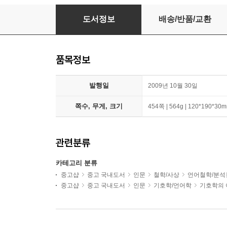
기호학과 언어철학
도서정보
배송/반품/교환
품목정보
발행일
2009년 10월 30일
쪽수, 무게, 크기
454쪽 | 564g | 120*190*30
관련분류
카테고리 분류
중고샵
중고 국내도서
인문
철학/사상
언어철학/분석
중고샵
중고 국내도서
인문
기호학/언어학
기호학의 