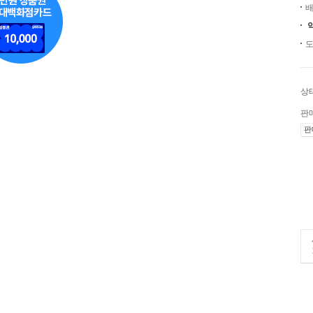
배
도
상
판
판