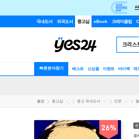
국내도서
외국도서
중고샵
eBook
크레마클럽
C
빠른분야찾기
베스트
신상품
이벤트
바이백
매
웰컴
중고샵
중고 국내도서
인문
철
중
26%
움