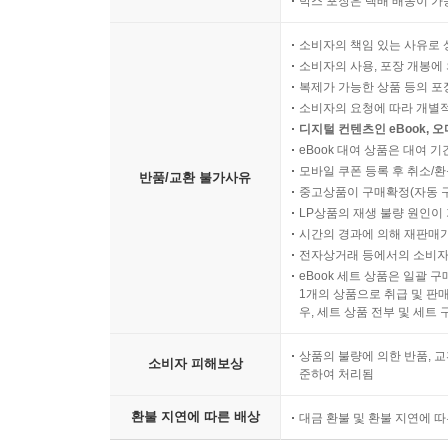
박스 포장은 택배 배송이 가
매일 백과사전을 다시 쓰는 살아 있는 도서관, 움베
소비자의 책임 있는 사유로 
소비자의 사용, 포장 개봉에 
우리 시대에 가장 영향력 있는 사상가라고 해도 지
복제가 가능한 상품 등의 포장을 
멈추지 않는 열정적인 작가이다. 그의 대표작 『장
소비자의 요청에 따라 개별
프랑스 소르본 대학교와 미국의 브라운 대학교를 
디지털 컨텐츠인 eBook, 
대학교에서 강연을 하는 등 학계에서도 인정받는 학
eBook 대여 상품은 대여 기
모바일 쿠폰 등록 후 취소/환
움베르토 에코와 열린책들이 인연을 맺기 시작한 
반품/교환 불가사유
중고상품이 구매확정(자동 
국내에 거의 알려지지 않은 터라 출간 직후에는 큰 반
LP상품의 재생 불량 원인이 기
서울대 도서관 대출 순위 1위를 지킬 만큼 명저가
시간의 경과에 의해 재판매가
불꽃』 등을 꾸준히 출간하면서 소설가로서 에코의
전자상거래 등에서의 소비자
eBook 세트 상품은 일괄 
에코의 저서를 국내에 소개했다. 이와 함께 재
1개의 상품으로 취급 및 판매
화내는 방법』과 같은 문화 비평 에세이도 좋은 반
우, 세트 상품 전부 및 세트
움베르토 에코의 활동 분야를 살펴보면, 그를 설명
상품의 불량에 의한 반품, 교
중의 한 사람. 저명한 기호학자인 동시에 철학자, 
소비자 피해보상
준하여 처리됨
분야는 없다. 이 지독한 공부 벌레는 언어의 천
포르투갈어, 라틴어, 러시아어까지 해독한다. 193
환불 지연에 따른 배상
대금 환불 및 환불 지연에 