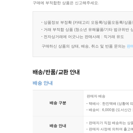
한 권을 제대로 읽었다고 해도 에코라는 바다의 
구매에 부적합한 상품은 신고해주세요.
저서를 컬렉션 형태로 담아낸 이유가 거기에 있다
일반 영화를 구분하는 기준을 제시하는 등의 엉
상품정보 부정확 (카테고리 오등록/상품오등록/상품
시간까지 철저히 계산해 대화 분량을 결정하는 치
거래 부적합 상품 (청소년 유해물품/기타 법규위반 
수 있을 것이다.
전자상거래에 어긋나는 판매사례 : 직거래 유도
구매하신 상품의 상태, 배송, 취소 및 반품 문의는
판
13명의 번역자, 총 30여 명의 편집자와 디자이너, 
수치로 본 움베르토 에코 마니아 컬렉션은 상상 그 
배송/반품/교환 안내
총 원고 매수 3만 6천여 매. 번역자 포함해서 에코에
기획인 셈이다. 이 기획이 백지화되지 않고 5
배송 안내
도스또예프스끼 전집, 프로이트 전집, 카잔차키스 
있지 못한 작가들의 모든 작품을 오늘날 독자에 맞
판매자 배송
이번 컬렉션의 출간 과정은 그 시작부터 순탄치 않았
배송 구분
택배사 : 한진택배 (상황에 
다양한 형태로 이루어지고 있기 때문에 그 모든 글을
배송비 : 6,000원 (
도서산간 : 
이를 컬렉션 형태로 재구성하는 데에도 1년이 소요
판매자가 직접 배송하는 상
출간 기간이 길어지다 보니 에코 저서의 출판권
배송 안내
판매자 사정에 의하여 출고