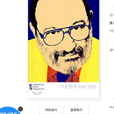
정
중
Y
결
배
미리보기
공유하기