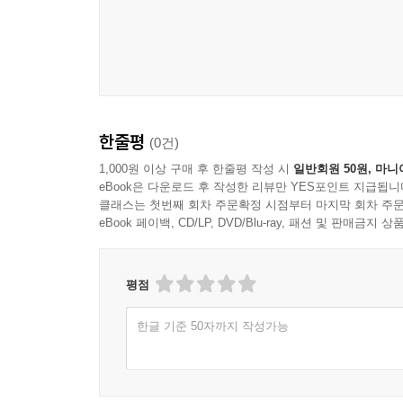
7. 생각(생각-느낌-행동) 회로: 회로를 이해하면 
완벽한 부모는 없다. 오늘도 소리치고 후회하는 밤이
8. 건강한 거절법
다시 시도하는 모든 부모와 교사·상담자에게 이 책이
9. 책임감을 길러 주는 훈육 기술(요나단결!)
10. 경계 대화법
♠ 활동지
한줄평
(0건)
제7장 바람직하지 않은 행동의 이해와 지도
1. 아이는 왜 바람직하지 않은 행동을 하는가
1,000원 이상 구매 후 한줄평 작성 시
일반회원 50원, 마니
eBook은 다운로드 후 작성한 리뷰만 YES포인트 지급됩니
2. 아이의 행동은 원인 때문인가, 목적 때문인가
클래스는 첫번째 회차 주문확정 시점부터 마지막 회차 주문
3. 아동 행동의 다섯 가지 심리적 목적
eBook 페이백, CD/LP, DVD/Blu-ray, 패션 및 판매금
4. 아이의 행동 목적은 어떻게 알 수 있는가
5. 부모는 어떻게 다르게 대응해야 하는가
6. 자녀의 부정적 접근을 이해하고 따뜻하게 이끄는
평점
7. 느긋한 대결(FLAC)
한글 기준 50자까지 작성가능
8. 부모 역할과 분노: 관계를 다루는 법
9. 함께 배우며 성장하는 ‘기술 가르치기’
♠ 활동지