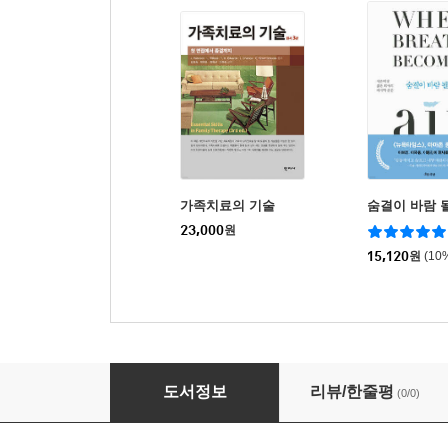
가족치료의 기술
숨결이 바람 
23,000
원
15,120
원
(10
자녀의 마음 코칭
도서정보
리뷰/한줄평
(0/0)