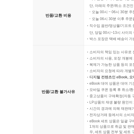
단, 아래의 주문/취소 조건인
오늘 00시 ~ 06시 30분 
반품/교환 비용
오늘 06시 30분 이후 주문
직수입 음반/영상물/기프트 
단, 당일 00시~13시 사이
박스 포장은 택배 배송이 가
소비자의 책임 있는 사유로 
소비자의 사용, 포장 개봉에 
복제가 가능한 상품 등의 포장을 
소비자의 요청에 따라 개별
디지털 컨텐츠인 eBook, 
eBook 대여 상품은 대여 기
모바일 쿠폰 등록 후 취소/환
반품/교환 불가사유
중고상품이 구매확정(자동 
LP상품의 재생 불량 원인이 기
시간의 경과에 의해 재판매가
전자상거래 등에서의 소비자
eBook 세트 상품은 일괄 
1개의 상품으로 취급 및 판매
우, 세트 상품 전부 및 세트