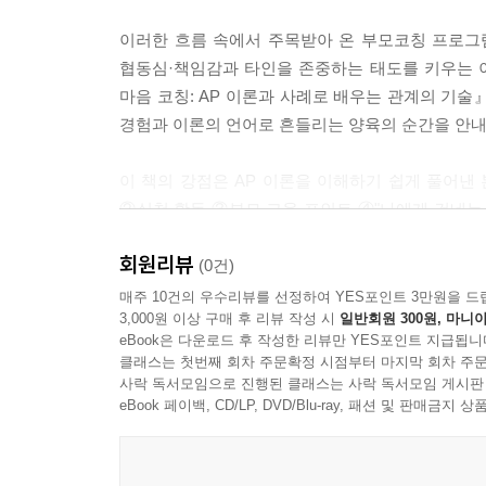
1. 아이의 협동심을 키우는 의사소통
2. ‘혼합 메시지’의 함정
이러한 흐름 속에서 주목받아 온 부모코칭 프로그램이 
3. 자녀의 마음을 닫게 만드는 ‘대화의 걸림돌’
협동심·책임감과 타인을 존중하는 태도를 키우는 이
4. 사랑의 언어로 마음을 여는 공감 대화
마음 코칭: AP 이론과 사례로 배우는 관계의 기술』
5. 마음 코칭 대화법: 공감하고 행동을 이끄는 대화
경험과 이론의 언어로 흔들리는 양육의 순간을 안내
6. 쉽게 따라 하는 감정 조절법 다섯 가지
7. 상황별 감정 말하기(ECC & T)
이 책의 강점은 AP 이론을 이해하기 쉽게 풀어낸 
8. 자녀를 건강하게 키우려면 부부 관계에 답이 있
②실천 활동 ③부모 교육 포인트 ④"나에게 건네는
♠ 활동지
삶을 돌아보도록 이끈다.
회원리뷰
(0건)
제6장 책임감 있는 아이로 키우는 훈육
영유아부터 청소년기까지 발달 단계별 지도법, M
매주 10건의 우수리뷰를 선정하여 YES포인트 3만원을 드
3,000원 이상 구매 후 리뷰 작성 시
일반회원 300원, 마니아
1. 자기만의 신념을 고수함으로 발생하는 갈등
만들기까지 전 12장에 걸쳐 폭넓은 주제를 다룬다
eBook은 다운로드 후 작성한 리뷰만 YES포인트 지급됩니
2. 책임감이란 무엇인가
바로 적용 가능한 자료가 풍부하다.
클래스는 첫번째 회차 주문확정 시점부터 마지막 회차 주문
3. 왜 ‘책임감’이 중요한가
사락 독서모임으로 진행된 클래스는 사락 독서모임 게시판
4. 왜 책임감을 회피하고 자책하는가
독자는 아이의 행동 뒤에 숨은 심리적 목적을 이
eBook 페이백, CD/LP, DVD/Blu-ray, 패션 및 판매금
5. 자녀의 용돈 지도: 자율성과 책임감을 키우는 경
관계의 변화를 경험하게 된다. 부모가 먼저 달라질 
6. 자녀의 책임감을 기르는 교육