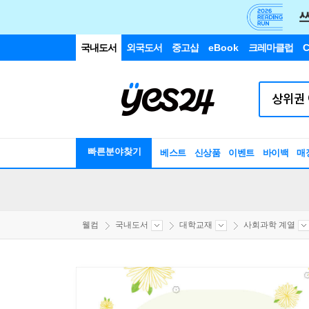
국내도서
외국도서
중고샵
eBook
크레마클럽
C
빠른분야찾기
베스트
신상품
이벤트
바이백
매
웰컴
국내도서
대학교재
사회과학 계열