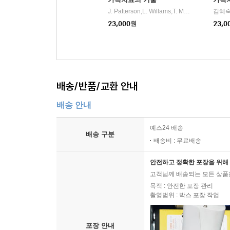
♠ 활동지
J. Patterson,L. Willams,T. M. Edwards,L. Chamow,C. Grauf-Grounds 공저/김유숙,박주은,천희선,이현숙 공역
김혜숙
23,000
원
23,0
제10장 십 대의 심리 및 행동 이해와 지도
1. 청소년기 변화와 심리적 특성 이해
2. 십 대의 문제 행동, 그 이면의 진짜 이유는 무엇
3. 자해, 음주, 흡연, 약물 문제를 마주했을 때
배송/반품/교환 안내
4. 십 대의 위험 행동 지도를 위한 부모 역할 열 가지
5. 또래의 유혹을 거절하는 ‘주장적 자기 표현’ 기술
배송 안내
6. 자녀에게 성교육은 필수
예스24 배송
♠ 활동지
배송 구분
배송비 : 무료배송
제11장 디지털 시대의 부모 역할
안전하고 정확한 포장을 위해 
1. 디지털 시대, 우리 가정은 무엇을 잃고 있는가
고객님께 배송되는 모든 상품을
2. 왜 ‘미디어 사용 규칙’이 필요한가
목적 : 안전한 포장 관리
3. 디지털 시대 부모 역할: 감시자가 아닌 ‘디지털 코
촬영범위 : 박스 포장 작업
4. 함께 만드는 약속, 함께 자라는 디지털 사용 습관
5. 연령별 가이드라인과 가족 미디어 사용 규칙 만
포장 안내