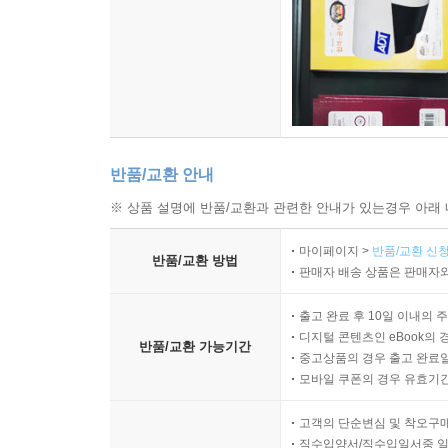
6. 미디어 사용 규칙이 없는 가정의 어려움
7. 부모의 디지털 사용 습관
♠ 활동지
제12장 건강한 가정을 만들기 위한 가족 모임
1. 민주주의가 시작되는 적극적인 가정
2. 가족 모임의 중요성
반품/교환 안내
3. 가족 모임의 다섯 가지 종류
※ 상품 설명에 반품/교환과 관련한 안내가 있는경우 아래 
4. 자녀에게 폭넓은 경험의 기회를 만들어 주기
5. 가족이라는 하나의 팀, ‘우리’ 강조하기
마이페이지 >
반품/교환 신청
반품/교환 방법
♠ 활동지
판매자 배송 상품은 판매자와
출고 완료 후 10일 이내의 
참고문헌
디지털 콘텐츠인 eBook의 
반품/교환 가능기간
찾아보기
중고상품의 경우 출고 완료일
모바일 쿠폰의 경우 유효기간(
고객의 단순변심 및 착오구
직수입양서/직수입일서중 일