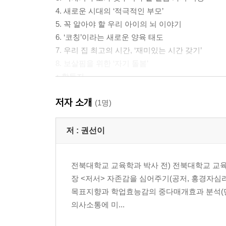
4. 새로운 시대의 ‘적극적인 부모’
5. 꼭 알아야 할 우리 아이의 뇌 이야기
6. ‘코칭’이라는 새로운 양육 태도
7. 우리 집 최고의 시간, ‘재미있는 시간 갖기’
8. 보살핌을 위한 ‘자기 돌봄’
♠ 활동지
저자 소개
제2장 부모의 양육 태도
(1명)
1. 부모 역할: 세상에서 가장 소중한 직업
2. 부모 역할의 목적
저 :
권선이
3. 부정성 제로: 변화하는 시대 부모의 기본 태도
4. 부모 역할의 유형
전북대학교 교육학과 박사 전) 전북대학교 
5. 자녀에게 꼭 길러 줘야 할 일곱 가지 품성
장 <저서> 자존감을 심어주기(공저, 홍경자심
6. 상호 존중
목표지향과 학업효능감의 중다매개효과 분석(단독
7. 자녀에게 선택권을 주기
의사소통에 미...
♠ 활동지