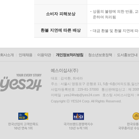
상품의 불량에 의한 반품, 교
소비자 피해보상
준하여 처리됨
환불 지연에 따른 배상
대금 환불 및 환불 지연에 
회사소개
인재채용
이용약관
개인정보처리방침
청소년보호정책
도서홍보안내
대표 : 김석환, 최세라
주소 : 서울시 영등포구 은행로 11, 5층~6층(여의도동,일신
사업자등록번호 : 229-81-37000 통신판매업신고 : 제 200
이메일 : yes24help@yes24.com 호스팅 서비스사업자 :
Copyright ⓒ YES24 Corp. All Rights Reserved.