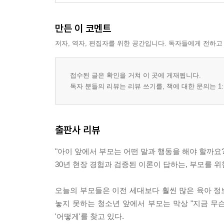
제3장 자녀의 발달 이해와 지도
1. 시기별 발달 특성 및 지도
만든 이 코멘트
2. 연령별 발달 특성 및 지도
저자, 역자, 편집자를 위한 공간입니다. 독자들에게 전하고
3. 평생 관계의 기초를 세우는 애착
4. 발달 단계와 상처 이해하기
5. 자녀의 출생 순위와 지도: 자녀를 이해하는 또 하
접수된 글은 확인을 거쳐 이 곳에 게재됩니다.
♠ 활동지
독자 분들의 리뷰는 리뷰 쓰기를, 책에 대한 문의는 1:
제4장 문제를 성장의 기회로 만들기
1. 문제 안에 담겨 있는 보물
출판사 리뷰
2. 부모의 문제 수용 태도 4요소
3. 문제 해결을 위한 ‘문제 다루기 모델’
"아이 앞에서 부모는 어떤 말과 행동을 해야 할까요?
4. 누구의 문제인가: 문제의 소유 구분
30년 현장 경험과 검증된 이론이 답하는, 부모를 위
5. 자녀의 건강한 수면 습관 기르기
♠ 활동지
오늘의 부모들은 이전 세대보다 훨씬 많은 육아 정보
놓지 못하는 청소년 앞에서 부모는 막상 "지금 무슨
제5장 협동심을 키우는 소통의 기술
'어떻게'를 찾고 있다.