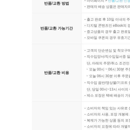
마이페이지 >
반품/교환 신청
반품/교환 방법
판매자 배송 상품은 판매자와
출고 완료 후 10일 이내의 
디지털 콘텐츠인 eBook의 
반품/교환 가능기간
중고상품의 경우 출고 완료일
모바일 쿠폰의 경우 유효기간(
고객의 단순변심 및 착오구
직수입양서/직수입일서중 일
단, 아래의 주문/취소 조건인
오늘 00시 ~ 06시 30분 
반품/교환 비용
오늘 06시 30분 이후 주문
직수입 음반/영상물/기프트 
단, 당일 00시~13시 사이
박스 포장은 택배 배송이 가
소비자의 책임 있는 사유로 
소비자의 사용, 포장 개봉에 
복제가 가능한 상품 등의 포장을 
소비자의 요청에 따라 개별