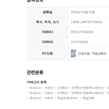
발행일
2026년 03월 31일
쪽수, 무게, 크기
176쪽 | 188*257*20mm
ISBN13
9791173718236
ISBN10
1173718230
KC인증
인증유형 : 적합성확인
관련분류
카테고리 분류
국내도서
어린이
3-4학년
3-4학년 만화/애니메이션
국내도서
어린이
5-6학년
5-6학년 만화/애니메이션
국내도서
어린이
학습만화/코믹스
학습만화