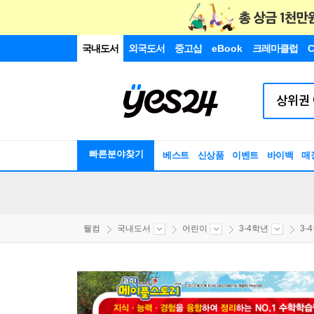
국내도서
외국도서
중고샵
eBook
크레마클럽
C
빠른분야찾기
베스트
신상품
이벤트
바이백
매
웰컴
국내도서
어린이
3-4학년
3-