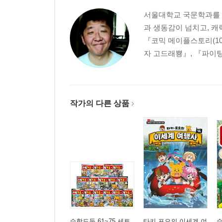
서울대학교 국문학과를 졸
과 생동감이 넘치고, 캐
『코믹 메이플스토리(10
자 고드래뿅』, 『파이팅
작가의 다른 상품
수학도둑 61~75 세트
타키 포오의 이세계 여
수