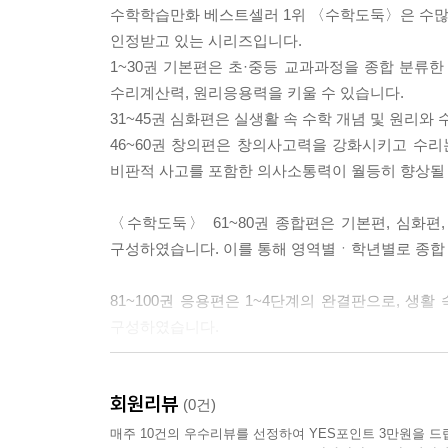
수학학습만화 베스트셀러 1위 〈수학도둑〉은 수많
인정받고 있는 시리즈입니다.
1~30권 기본편은 초·중등 교과과정을 종합 분류한 
수리계산력, 원리응용력을 키울 수 있습니다.
31~45권 심화편은 실생활 속 수학 개념 및 원리
46~60권 창의편은 창의사고력을 강화시키고 수리
비판적 사고를 포함한 의사소통력이 월등히 향상될 
〈수학도둑〉 61~80권 종합편은 기본편, 심화
구성하였습니다. 이를 통해 영역별ㆍ학년별로 종합 
81~100권 응용편은 1~4단계의 완결판으로, 생
구성하였습니다.
수학도둑 〈워크북〉에서는 수학적 호기심과 관찰력
회원리뷰
높였습니다.
(0건)
매주 10건의 우수리뷰를 선정하여 YES포인트 3만원을 드