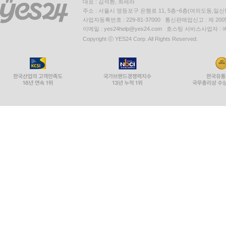
대표 : 김석환, 최세라
주소 : 서울시 영등포구 은행로 11, 5층~6층(여의도동,일신
사업자등록번호 : 229-81-37000 통신판매업신고 : 제 200
이메일 : yes24help@yes24.com 호스팅 서비스사업자 :
Copyright ⓒ YES24 Corp. All Rights Reserved.