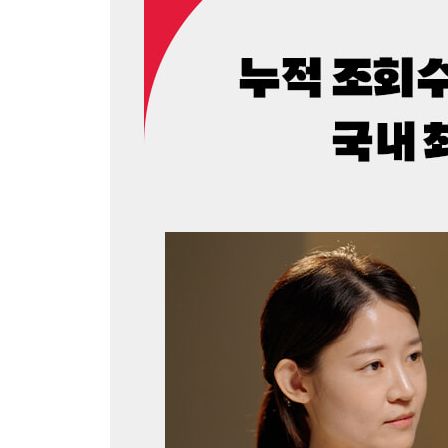
땅속으로 조금씩 사라지는 기념비 · 기념비가 사라진
6. 공공장소: 법정으로 간 조형물
시민들의 거센 반발을 산 거대한 강철벽 · 서울 강남
7. 사랑하는 이에게: 이벤트와 펠릭스 곤잘레스토
뉴욕을 덮친 비극 속에서 피어난 예술의 형태 · 텅
일
8. 인간의 삶: 바니타스와 데미언 허스트
17세기 유럽인들이 죽음을 기억한 방식, 해골과 시
3부 미술 세계의 보이지 않는 힘
1. 두 개의 운동장, 양쪽 날개: 미술관 vs 갤러리, 
작가의 꿈과 생계 사이, 그 아슬아슬한 줄타기 · 미
비결 190 · 두 개의 운동장이 균형을 이뤄야 미술