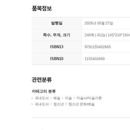
품목정보
발행일
2026년 05월 27일
쪽수, 무게, 크기
240쪽 | 412g | 145*210*15
ISBN13
9791155402665
ISBN10
1155402669
관련분류
카테고리 분류
국내도서
예술
미술
미술사/미술가론
국내도서
청소년
청소년 문화/예술