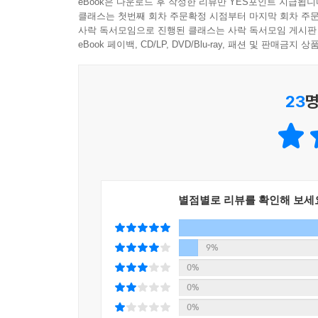
eBook은 다운로드 후 작성한 리뷰만 YES포인트 지급됩니
문객들이 글을 적거나 새기며 상호작용함에 따라 기
클래스는 첫번째 회차 주문확정 시점부터 마지막 회차 주문
미술은 어떤 이야기를 중심으로 이어져왔을까? 1
사락 독서모임으로 진행된 클래스는 사락 독서모임 게시판
--- p.145 「역사와 기억: 반(反)기념과 유대인 박
새겨진 인간의 놀이 본능부터 신전의 거대 석상과
eBook 페이백, CD/LP, DVD/Blu-ray, 패션 및 판매금
개별적인 것이 아닌 공통적인 의미와 목적을 가지고
뉴욕을 덮친 비극 속에서 피어난 예술의 형태
당시 에이즈는 사회적으로 커다란 공포와 편견의 대
23
명
또 납작했던 그림 속 세상을 생생한 입체 공간으로 
곤잘레스토레스의 작업 전반에 뚜렷하게 나타납니
보는 사람의 시선에 관심을 기울인 다중 시점 구
끊임없는 긴장 상태에 놓여 있었겠지요.
미술사를 이해하는 큰 뿌리들을 알아본다.
--- p.166 「사랑하는 이에게: 이벤트와 펠릭스 
이를 통해 선사시대 손도장 벽화와 현대의 그래피
데미언 허스트는 왜 죽음을 예술의 소재로 삼았을
가상현실 등 과거와 현재의 미술이 어떻게 닮았는지
데미언 허스트는 삶과 죽음, 아름다움과 부패를 
별점별로 리뷰를 확인해 보세
과 직면하게 했습니다. 그러나 허스트의 예술적 실
“난해한 그림과 사라지는 기념비는 무엇을 의미하는
--- p.182 「인간의 삶: 바니타스와 데미언 허스트
낯설기만 하던 현대미술에 숨겨진 세상과 인간의 
9%
0%
‘경이로운 방’에서 시작된 전시의 역사
2부는 우리와 가장 가깝지만 멀게 느끼는 현대미
0%
분더카머는 독일어로 ‘경이로움(Wunder)’과 ‘방(
통해 살펴보는 시대 정신, 제2차 세계대전 이후 
0%
세계 각지에서 가져온 희귀한 자연물부터 이국적인 