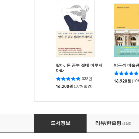
딸아, 돈 공부 절대 미루지
방구석 미술관
마라
338건
16,920
원
(10
16,200
원
(10% 할인)
모두를 위한 키워드 미술사
도서정보
리뷰/한줄평
(23/0)