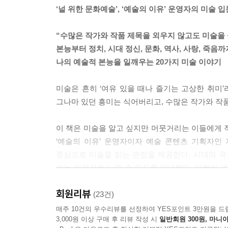
검은 정사각형 하나를 여백 위에 놓음으로써 현실과 
‘널 위한 문화예술’, ‘예술의 이유’ 운영자의 미술 입
치는 이 작품으로 지극히 단순한 기하학 도형과 색면으로
·감각에 대한 시각 언어를 만들어 냅니다.
“수많은 작가와 작품 제목을 외우지 않고도 미술을 
--- p.86 「보이지 않는 것: 추상의 시작」 중에서
본능부터 정치, 시대 정신, 문화, 역사, 사랑, 죽음까
나의 예술적 본능을 일깨우는 20가지 미술 이야기
전통적 도덕과 미학의 틀을 부순 화가
마네는 그림 속 인물을 이상화된 여신으로 제시하는
미술은 흔히 ‘여유 있을 때나 즐기는 고상한 취미
과 비평가들은 충격과 분노를 감추지 못했습니다.
그나마 있던 흥미는 식어버리고, 수많은 작가와 작품 
했다고 합니다.
--- p.101 「시대와 정신: 올랭피아와 에두아르 마
이 책은 미술을 알고 싶지만 머뭇거리는 이들에게 작
‘예술의 이유’ 운영자이자 예술 콘텐츠 기획자인 저
물속에 잠겨도, 바람에 깎여도 다시 살아나는 예술
중심으로 미술을 읽는 관점을 제공한다. 시대와 국
이 방파제는 물에 잠겼다가 다시 드러나기도 하며,
쉬는 이야기로 느낄 수 있도록 안내한다. 더불어 
작품이란 완성된 고정 상태가 아니라 자연과 시간 
미술사를 써나가고 있음을 이야기한다.
--- p.138 「대자연을 향해: 표시된 장소와 로버트
회원리뷰
(23건)
“파라오 석상과 SNS 이미지는 같은 욕망을 품고 있
매주 10건의 우수리뷰를 선정하여 YES포인트 3만원을 드
땅속으로 조금씩 사라지는 기념비
3,000원 이상 구매 후 리뷰 작성 시
일반회원 300원, 마니아
과거와 현재가 끝없이 교차하는 새로운 미술 여행
기억의 공간에 참여하도록 초대한 이 기념비의 가