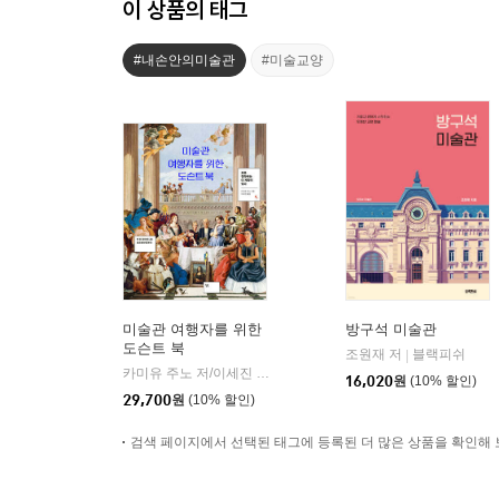
이 상품의 태그
#내손안의미술관
#미술교양
미술관 여행자를 위한
방구석 미술관
도슨트 북
조원재 저
블랙피쉬
|
카미유 주노 저/이세진 역
윌북(willbook)
|
16,020
원
(10% 할인)
29,700
원
(10% 할인)
검색 페이지에서 선택된 태그에 등록된 더 많은 상품을 확인해 