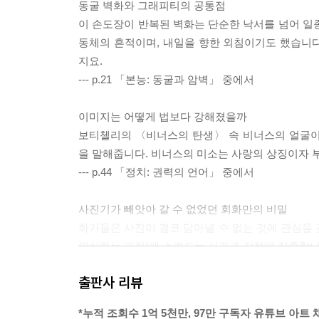
동굴 벽화와 그래피티의 공통점
이 손도장이 반복된 벽화는 단순한 낙서를 넘어 일
동체의 흔적이며, 내일을 향한 외침이기도 했습니
지요.
--- p.21 「본능: 동굴과 암벽」 중에서
이미지는 어떻게 법보다 강해졌을까
보티첼리의 〈비너스의 탄생〉 속 비너스의 얼굴이 
을 말해줍니다. 비너스의 미소는 사랑의 상징이자 
--- p.44 「정치: 권력의 언어」 중에서
사진기가 빼앗아 갈 수 없었던 회화만의 비밀
화가들은 사진이 결코 담아낼 수 없는 것에 관심을 
인식하는 과정)에 스며드는 시간과 감정에 집중합니다
--- p.65 「빛: 병치에서 점묘까지」 중에서
출판사 리뷰
캔버스의 모든 형상을 지워버린 검은 사각형
*누적 조회수 1억 5천만, 97만 구독자 유튜브 아트 