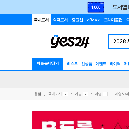
국내도서
외국도서
중고샵
eBook
크레마클럽
C
빠른분야찾기
베스트
신상품
이벤트
바이백
매
웰컴
국내도서
예술
미술
미술사/