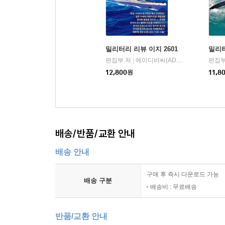
밀리터리 리뷰 이지 2601
밀리터
편집부 저
에이디비씨(ADBC)
편집부
|
12,800
원
11,8
배송/반품/교환 안내
배송 안내
구매 후 즉시 다운로드 가능
배송 구분
배송비 : 무료배송
반품/교환 안내