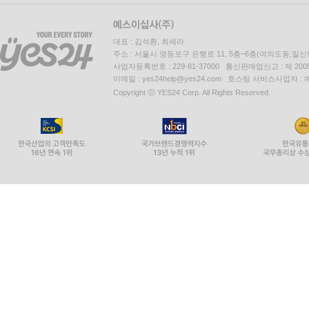
대표 : 김석환, 최세라
주소 : 서울시 영등포구 은행로 11, 5층~6층(여의도동,일신
사업자등록번호 : 229-81-37000 통신판매업신고 : 제 200
이메일 : yes24help@yes24.com 호스팅 서비스사업자 :
Copyright ⓒ YES24 Corp. All Rights Reserved.