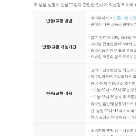
※ 상품 설명에 반품/교환과 관련한 안내가 있는경우 아래 
마이페이지 >
반품/교환 신청
반품/교환 방법
판매자 배송 상품은 판매자와
출고 완료 후 10일 이내의 
디지털 콘텐츠인 eBook의 
반품/교환 가능기간
중고상품의 경우 출고 완료일
모바일 쿠폰의 경우 유효기간(
고객의 단순변심 및 착오구
직수입양서/직수입일서중 일
단, 아래의 주문/취소 조건인
오늘 00시 ~ 06시 30분 
반품/교환 비용
오늘 06시 30분 이후 주문
직수입 음반/영상물/기프트 
단, 당일 00시~13시 사이
박스 포장은 택배 배송이 가
소비자의 책임 있는 사유로 