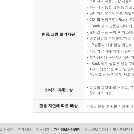
소비자의 사용, 포장 개봉에 
복제가 가능한 상품 등의 포장을 
소비자의 요청에 따라 개별
디지털 컨텐츠인 eBook, 
eBook 대여 상품은 대여 기
모바일 쿠폰 등록 후 취소/환
반품/교환 불가사유
중고상품이 구매확정(자동 
LP상품의 재생 불량 원인이 기
시간의 경과에 의해 재판매가
전자상거래 등에서의 소비자
eBook 세트 상품은 일괄 
1개의 상품으로 취급 및 판매
우, 세트 상품 전부 및 세트
상품의 불량에 의한 반품, 교
소비자 피해보상
준하여 처리됨
환불 지연에 따른 배상
대금 환불 및 환불 지연에 
회사소개
인재채용
이용약관
개인정보처리방침
청소년보호정책
도서홍보안내