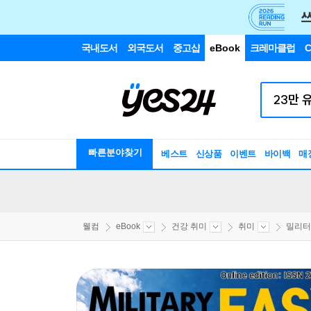
국내도서
외국도서
중고샵
eBook
크레마클럽
C
빠른분야찾기
베스트
신상품
이벤트
바이백
매
웰컴
eBook
건강 취미
취미
밀리터