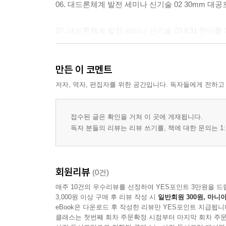
06. 대드론체계 발전 세미나 신기술 02 30mm 
07. 대드론체계 발전 세미나 신기술 03 K31 천
08. 북한 해군력의 진실은 무엇인가?! 01 북한 
만든 이 코멘트
09. 북한 해군력의 진실은 무엇인가?! 02 북한 
저자, 역자, 편집자를 위한 공간입니다. 독자들에게 전하고
10. 북한과 주변 해군력 모두에 대응한다! 현대로
접수된 글은 확인을 거쳐 이 곳에 게재됩니다.
독자 분들의 리뷰는 리뷰 쓰기를, 책에 대한 문의는 1:
11. 천궁 블록Ⅱ의 경쟁자인가?! 이스라엘 다비드 
12. 인도 해군의 닐기리급 프리깃
회원리뷰
(0건)
매주 10건의 우수리뷰를 선정하여 YES포인트 3만원을 드
13. 교과서에는 나오지 않는 나폴레옹 시대 이야기 2
3,000원 이상 구매 후 리뷰 작성 시
일반회원 300원, 마니아
eBook은 다운로드 후 작성한 리뷰만 YES포인트 지급됩니
14. 일본과 동등한 대함 타격체계를 구축한다?!
클래스는 첫번째 회차 주문확정 시점부터 마지막 회차 주문