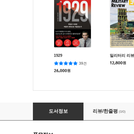
1929
밀리터리 리뷰 
12,800
원
39건
26,000
원
밀리터리 리뷰 이지 2605
도서정보
리뷰/한줄평
(0/0)