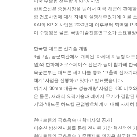
미국 수출형 전투함과 KP-X 사업
한화오션은 중동시장을 넘어서 미국 해군에 판매할 7
함 건조사업에 대해 자세히 설명해주었기에 이를 
KAI의 KP-X 사업은 2030년대 이후부터 퇴역할
이 수행됨은 물론, 국방기술진흥연구소가 소요결정
한국형 대드론 신기술 개발
4월 7일, 공군회관에서 개최된 ‘차세대 지능형 대드론
원)와 한화에어로스페이스 전문가 등이 참가해 한국
육군본부는 대드론 세미나를 통해 ‘고출력 전자기파 대
체계’ 사업을 진행하고 있다고 발표했습니다.
여기서 ‘30mm 대공포 성능개량’ 사업은 K30 비호
은 물론, 재래식 요격기술과 레이저 무기가 결합된
기’와 ‘대드론 하드킬 근접방호체계’에 대해 자세히
현대로템의 극초음속 대함미사일 공개!
이순신 방산전시회를 통해 전시된 가장 혁신적인 
현대로템의 극초음속 이중램제트 엔진은 한국형 극