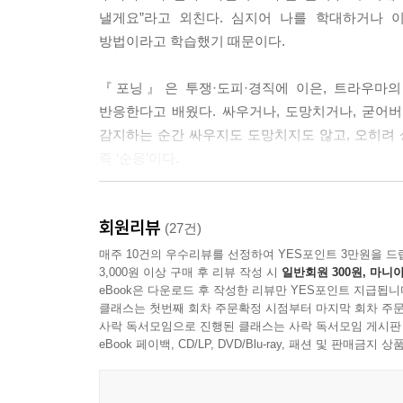
은 자리를 차지하고, 자신이 속한 공간에서 더 많은
낼게요”라고 외친다. 심지어 나를 학대하거나 
찾고 자부심과 함께 그것을 품을 수 있게 된다.
방법이라고 학습했기 때문이다.
--- p.389
『포닝』은 투쟁·도피·경직에 이은, 트라우마의 
반응한다고 배웠다. 싸우거나, 도망치거나, 굳어
감지하는 순간 싸우지도 도망치지도 않고, 오히려 상
즉 ‘순응’이다.
이 책은 트라우마 전문가의 20년 임상 경험을
회원리뷰
전략이었음을 설명한다. 책에서 저자는 순응 반응을
(27건)
상처를 드러내는 데서 시작되는 것이 아니라, 그 
매주 10건의 우수리뷰를 선정하여 YES포인트 3만원을 드
3,000원 이상 구매 후 리뷰 작성 시
일반회원 300원, 마니아
eBook은 다운로드 후 작성한 리뷰만 YES포인트 지급됩니
순응 반응을 보이는 사람들이 공통적으로 하는 이야
클래스는 첫번째 회차 주문확정 시점부터 마지막 회차 주문
남긴다는 것이다. 왜 내 입장을 내세우지 못했는지,
사락 독서모임으로 진행된 클래스는 사락 독서모임 게시판
eBook 페이백, CD/LP, DVD/Blu-ray, 패션 및 판매금
그러나 저자는 여기서 해야 할 질문은 “왜 그랬어
만들어낸 최선의 방어책이었다. 그것은 괴물을 잠재