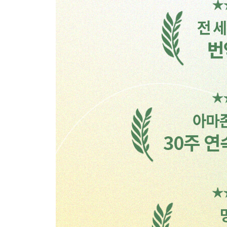
순응 반응의 대표적인 징후들·자기 축소: 작아지되
뭔가 잘못된 사람인가 봐·탈바꿈: 내가 맘에 안 들
돌봄: 어떻게 도와드릴까요?·인정 욕구·애정 욕구 
타당해 보이기 위한 거짓말·삶을 그럴듯하게 연출하려
4장. 우리의 관계를 움직이는 순응의 회전목마
순응 반응과 관련된 관계 패턴·트라우마 재현: 이번
회전목마에 다시 올라타다· '집'이라 부르는 그곳·
돼·'문제 있음'이라는 꼬리표를 떼어내자 |미아 이
2부. 포닝에서 벗어나기
5장. 나를 부르는 신호에 응답하라
자기 신뢰의 순간들·현재의 시간과 장소에 깨어
알아차리기·트리거로 둘러싸인 세상·먼지바람을 일으