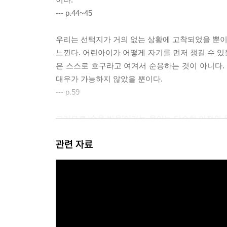
--- p.44~45
우리는 선택지가 거의 없는 상황에 고착되었을 뿐이다
느낀다. 어린아이가 어떻게 자기를 먼저 챙길 수 있
은 스스로 호구라고 여겨서 순응하는 것이 아니다. 
대우가 가능하지 않았을 뿐이다.
--- p.59
그러므로 ‘순응 반응’이라는 용어는 단순히 이전의 
어나 그 반응이 비롯된 근원을 존중한다는 선언이기
관련 자료
--- p.63
우리는 대개 관계를 개선하기 위해 상담실 문을 두드린
과 에너지를 쏟을 가치가 있어 보이는 문제를 들고 온
--- p.145
순응 반응의 맥락에서 ‘거짓말’은 우리가 흔히 떠올