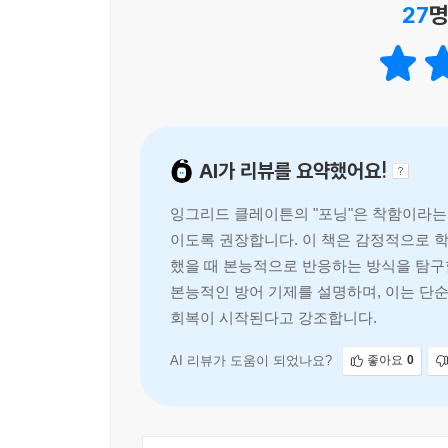
27
명
잃었다. 나는 무엇을 원하는지, 무엇을 싫어하는지
『포닝』은 이 메커니즘을 올바로 이해하도록 도움으
앞에서든 힘을 발휘할 수 있는 어른임을 직시할 
깨닫게 된다.
AI가 리뷰를 요약했어요!
고백과 사례로 풀어낸 치유의 여정
잉그리드 클레이튼의 "포닝"은 착함이라는
이 책이 여느 심리학 책과 다른 지점은, 이론만이
이도록 권장합니다. 이 책은 감정적으로 
이전에, 본인 또한 평생 순응 반응을 안고 살아온
했을 때 본능적으로 반응하는 방식을 탐구
시작한다. 그날 새아빠가 온수 풀 안으로 들어왔
본능적인 방어 기제를 설명하며, 이는 단
신경계가 선택한 것은 바로 순응 반응이었다. 침착
회복이 시작된다고 강조합니다.
모든 관계에서 이 대응 메커니즘을 반복하게 되었다
AI 리뷰가 도움이 되었나요?
좋아요
0
저자는 책 전반에 걸쳐, 스스로 순응 반응의 고리를
7명의 내담자 사례가 각 장에 걸쳐 펼쳐진다. 완벽
중독자’라고 거짓말했던 여성, 상황과 사람에 따라 