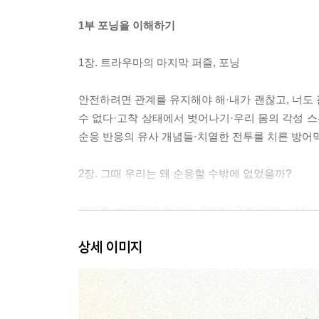
1부 포닝을 이해하기
1장. 트라우마의 마지막 퍼즐, 포닝
안전하려면 관계를 유지해야 해·내가 괜찮고, 너도
수 없다·고착 상태에서 벗어나기·우리 몸의 각성 스
순응 반응의 유사 개념들·치열한 전투를 치른 방어
2장. 그때 우리는 왜 순응할 수밖에 없었을까?
우리를 순응하게 만드는 8가지 구조·남자, 남자
어울리는 가면을 쓰렴·벗어나기 힘든 덫, 나르시
상세 이미지
가스라이팅·순응을 증폭하는 세상·이중 구속·'옳은 
3장. 순응할 때 나타나는 징후들