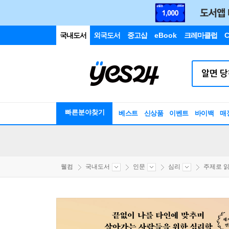
국내도서
외국도서
중고샵
eBook
크레마클럽
C
빠른분야찾기
베스트
신상품
이벤트
바이백
매
웰컴
국내도서
인문
심리
주제로 읽는