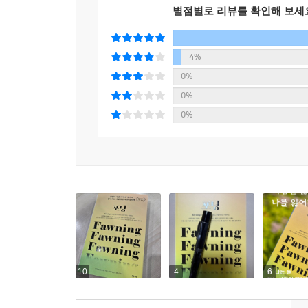
‘좋은 친구’가 되기 위해 지인들의 아이를 봐주고 
별점별로 리뷰를 확인해 보세
곳곳에서 독자를 멈추게 한다.
4%
이 책은 그들의 이야기와 회복 과정을 미화하지 
그대로 보여준다. 그러면서 우리가 순응을 통해 무
0%
책은 우리 안의 건강한 투쟁 반응을 일깨우는 과
0%
관계를 맺는 법을 소개한다. 저자와 내담자들을 
0%
궤도를 떠나는 법을 익히게 될 것이다. 무엇보다 
것이다.
타인을 달래는 것으로는 나의 고통을 달랠 수 없다
이론과 실천을 잇는 치유의 구조
책은 2부로 구성되었다. 1부에서 순응 반응이 무엇
축소, 과잉각성, 불안, 갈등 회피, 희생적 돌봄,
10
4
6
순응과 재정적 순응에 대해서도 설명한다. 이어지는
자신의 욕구와 감정을 다시 인식하며, 타인과의 관