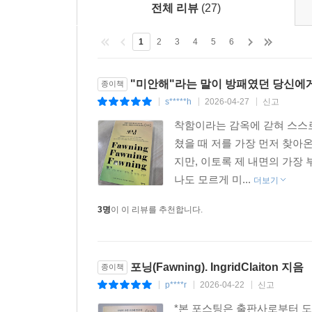
전체 리뷰
(27)
저자는 강조한다. 이 책에서 말하는 접근법은 ‘타
만드는 마법은 없다. 경계를 세우는 일이란, 상대가
1
2
3
4
5
6
제시하는 치유는 완벽한 상태에 도달하는 것이 아니
걸음 나아 갔다가 한 걸음 물러선 것처럼 느낄 수도
"미안해"라는 말이 방패였던 당신에
종이책
끌어안는 일이라고 말한다. 이 책을 통해 독자들은
s*****h
2026-04-27
신고
|
|
|
날카로운 모서리들을 통해 오히려 ‘진짜 나’, ‘진짜 
착함이라는 감옥에 갇혀 스스
쳤을 때 저를 가장 먼저 찾아
지만, 이토록 제 내면의 가장
나도 모르게 미...
더보기
3명
이 이 리뷰를 추천합니다.
포닝(Fawning). IngridClaiton 지음
종이책
p****r
2026-04-22
신고
|
|
|
*본 포스팅은 출판사로부터 