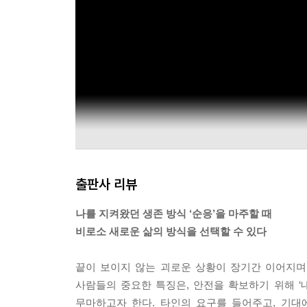
다. 여기서 거짓말이란, 자기 자신과 자기 경험을 
다. 상하지 않도록 안전하게 보관하는 것이다. 그러나
--- p.170
내가 만난 내담자 들 중에는 탁월한 재능을 지녔음
다. 스펙트럼의 양쪽 끝에는 같은 벽이 놓여 있다. 
안 된다’고 말한다. 다른 쪽 끝에서는 ‘가치가 없으니
--- p.221
순응 반응에서 벗어나는 과정은 외부의 박수갈채에 덜
출판사 리뷰
--- p.224
나를 지켜왔던 생존 방식 ‘순응’을 마주할 때
건강한 투쟁 반응을 깨우는 일은 순응에서 벗어나는 
비로소 새로운 삶의 방식을 선택할 수 있다
는 환경 안에서, 떠오르는 모든 감정을 감당할 수 
--- p.358
끝이 보이지 않는 괴로운 상황이 장기간 이어지며
사람들의 중요한 특징은, 안전을 확보하기 위해 ‘내
흔히 겸손을 ‘작아지는 것’으로 해석하지만, 순응 
무마하고자 한다. 타인의 요구를 들어주고, 기대에