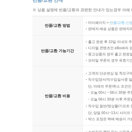
반품/교환 안내
※ 상품 설명에 반품/교환과 관련한 안내가 있는경우 아래 
마이페이지 >
반품/교환 신청
반품/교환 방법
판매자 배송 상품은 판매자와
출고 완료 후 10일 이내의 
디지털 콘텐츠인 eBook의 
반품/교환 가능기간
중고상품의 경우 출고 완료일
모바일 쿠폰의 경우 유효기간(
고객의 단순변심 및 착오구
직수입양서/직수입일서중 일
단, 아래의 주문/취소 조건인
오늘 00시 ~ 06시 30분 
반품/교환 비용
오늘 06시 30분 이후 주문
직수입 음반/영상물/기프트 
단, 당일 00시~13시 사이
박스 포장은 택배 배송이 가