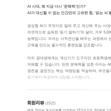
요즘은 대부분 디지털 기기로 글을 쓰는데, 굳이 
AI 시대, 왜 지금 다시 ‘문해력’인가?
를 가르치려는 이유를 어른이 정리해 두면, 그 논리
AI가 대신할 수 없는 인간만의 고유한 힘, ‘읽는 뇌
응 능력, 공간지각 능력, 구성 능력과 연결됩니다.
는 과정이며, 이는 인지 발달과도 맞닿아 있습니다.
생성형 AI가 무엇이든 알려 주고 계산해 주는 시대
자연적으로 습득한 ‘듣기·말하기’와 달리, 겨우 5,
--- p.150 「37. 베껴 쓰기, 글씨 교정에 도움이 되나요?」
능력입니다. 저자는 사칙연산을 배우는 과정에서 
근육을 만드는 필수적인 훈련임을 강조합니다.
마치 공대생에게는 계산기가 도구지만 초등학생에게
저해할 수 있습니다. 반면 문해력을 갖춘 아이는 A
생존을 결정짓는 핵심 역량임을 역설하며, 부모들
동기부터 제공하며 상담을 시작합니다.
“일기가 매번 ‘재미있었다’로 끝나요”
강연에서 길어 올린 다정하고 명쾌한 문해력 문답
회원리뷰
(15건)
이 책은 이론에만 치우친 딱딱한 가이드북이 아
매주 10건의 우수리뷰를 선정하여 YES포인트 3만원을 드