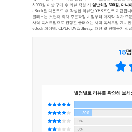
3,000원 이상 구매 후 리뷰 작성 시
일반회원 300원, 마니아
기록입니다. 또한 ‘읽기·쓰기·도구적 문해력’ 세
eBook은 다운로드 후 작성한 리뷰만 YES포인트 지급됩니
재미있었다’로 끝나요”, “수학 문제 지문이 이해가
클래스는 첫번째 회차 주문확정 시점부터 마지막 회차 주문
아이 이야기라서 쉽게 꺼낼 수 없었던 질문들을 가감
사락 독서모임으로 진행된 클래스는 사락 독서모임 게시판
eBook 페이백, CD/LP, DVD/Blu-ray, 패션 및 판매금
저자는 교실 현장에서 만난 아이들의 사례를 들어 
눈높이에 맞춰 말랑하고 부드럽게 풀어냅니다. 결
15
명
대화를 시작하는 법부터 일상에서 자연스럽게 문해
제시합니다.
교육과정으로 처방하는 흔들리지 않는 문해력 기준
“남의 아이 속도에 휘둘리지 마세요”
별점별로 리뷰를 확인해 보세
정보가 쏟아지는 시대일수록 부모를 가장 힘들게 
교육과정’이라는 절대적인 기준을 제안합니다. 시
기준을 확인하라고 조언합니다. 이 책은 국어 교과 
20%
객관적으로 진단할 수 있도록 돕습니다.
0%
0%