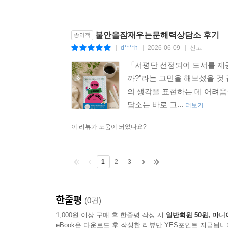
불안을잠재우는문해력상담소 후기
종이책
d****h
2026-06-09
신고
|
|
|
「서평단 선정되어 도서를 제
까?"라는 고민을 해보셨을 것
의 생각을 표현하는 데 어려움
담소는 바로 그...
더보기
이 리뷰가 도움이 되었나요?
1
2
3
한줄평
(0건)
1,000원 이상 구매 후 한줄평 작성 시
일반회원 50원, 마니
eBook은 다운로드 후 작성한 리뷰만 YES포인트 지급됩니