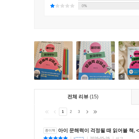
특히 각 장이 끝날 때마다 제공되는 ‘문해력 안
0%
점검하고 과한 불안에서 벗어날 수 있게 해줍니다. ‘
여유를 얻게 됩니다. 이웃집 아이의 속도가 아닌
가이드가 되어 줄 것입니다.
4
5
전체 리뷰
(15)
1
2
3
아이 문해력이 걱정될 때 읽어볼 책,
종이책
s*****l
2026-05-26
신고