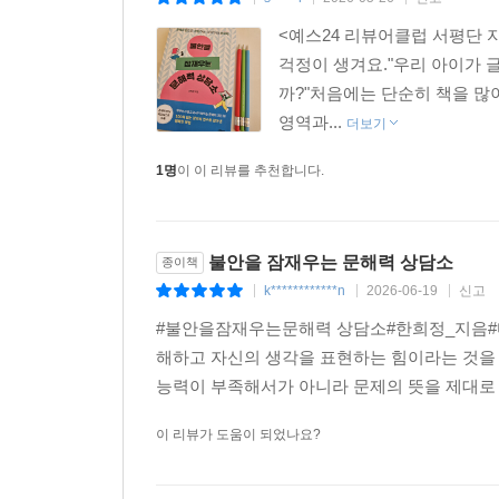
|
|
|
<예스24 리뷰어클럽 서평단
걱정이 생겨요."우리 아이가 
까?"처음에는 단순히 책을 많
영역과...
더보기
1명
이 이 리뷰를 추천합니다.
불안을 잠재우는 문해력 상담소
종이책
k************n
2026-06-19
신고
|
|
|
#불안을잠재우는문해력 상담소#한희정_지음#다
해하고 자신의 생각을 표현하는 힘이라는 것을
능력이 부족해서가 아니라 문제의 뜻을 제대로 
이 리뷰가 도움이 되었나요?