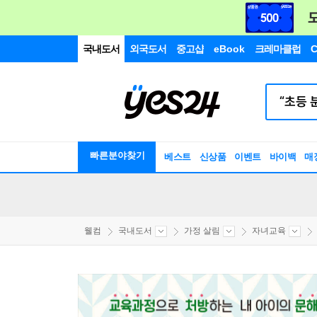
국내도서
외국도서
중고샵
eBook
크레마클럽
C
빠른분야찾기
베스트
신상품
이벤트
바이백
매
웰컴
국내도서
가정 살림
자녀교육