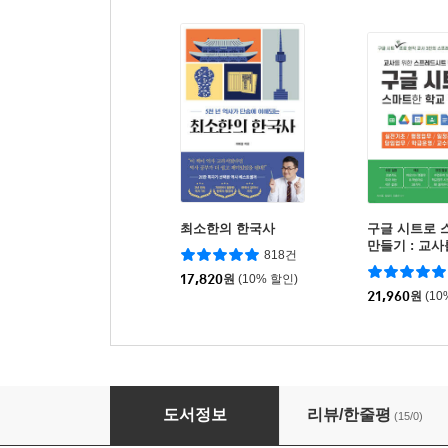
최소한의 한국사
구글 시트로 
만들기 : 교사
818건
레드시트 활용
17,820
원
(10% 할인)
21,960
원
(10
불안을 잠재우는 문해력 상담소
도서정보
리뷰/한줄평
(15/0)