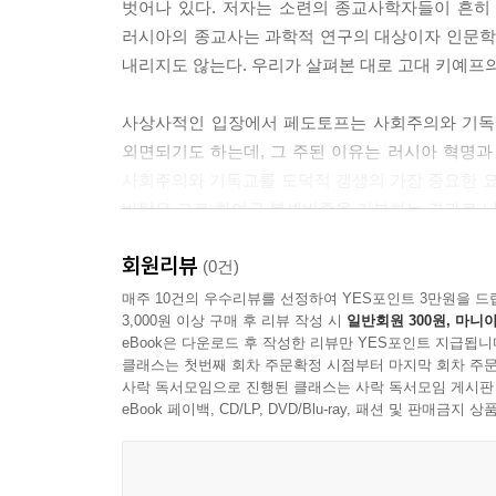
벗어나 있다. 저자는 소련의 종교사학자들이 흔히
러시아의 종교사는 과학적 연구의 대상이자 인문학적
내리지도 않는다. 우리가 살펴본 대로 고대 키예프의
사상사적인 입장에서 페도토프는 사회주의와 기독교
외면되기도 하는데, 그 주된 이유는 러시아 혁명과
사회주의와 기독교를 도덕적 갱생의 가장 중요한 요
바탕은 그로 하여금 볼셰비즘을 거부하는 결과로 나
있다는 점을 깨닫도록 했다.
회원리뷰
(0건)
매주 10건의 우수리뷰를 선정하여 YES포인트 3만원을 드
3,000원 이상 구매 후 리뷰 작성 시
일반회원 300원, 마니아
eBook은 다운로드 후 작성한 리뷰만 YES포인트 지급됩니
클래스는 첫번째 회차 주문확정 시점부터 마지막 회차 주문
사락 독서모임으로 진행된 클래스는 사락 독서모임 게시판
eBook 페이백, CD/LP, DVD/Blu-ray, 패션 및 판매금