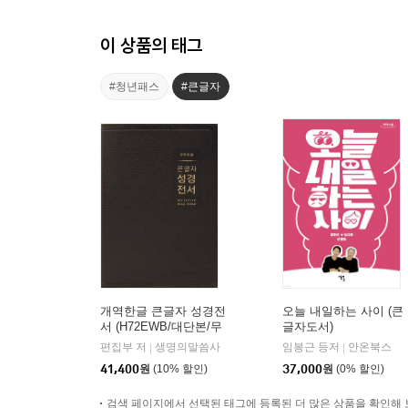
이 상품의 태그
#청년패스
#큰글자
개역한글 큰글자 성경전
오늘 내일하는 사이 (큰
서 (H72EWB/대단본/무
글자도서)
지퍼/PU/반달 색인/해설
편집부 저
생명의말씀사
임봉근 등저
안온북스
|
|
없음/각주 없음/다크브
41,400
원
(10% 할인)
37,000
원
(0% 할인)
라운)
검색 페이지에서 선택된 태그에 등록된 더 많은 상품을 확인해 