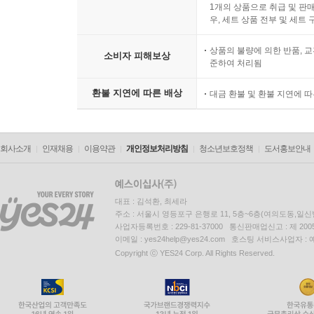
1개의 상품으로 취급 및 판매
우, 세트 상품 전부 및 세트
상품의 불량에 의한 반품, 교
소비자 피해보상
준하여 처리됨
환불 지연에 따른 배상
대금 환불 및 환불 지연에 
회사소개
인재채용
이용약관
개인정보처리방침
청소년보호정책
도서홍보안내
대표 : 김석환, 최세라
주소 : 서울시 영등포구 은행로 11, 5층~6층(여의도동,일신
사업자등록번호 : 229-81-37000 통신판매업신고 : 제 200
이메일 : yes24help@yes24.com 호스팅 서비스사업자 :
Copyright ⓒ YES24 Corp. All Rights Reserved.