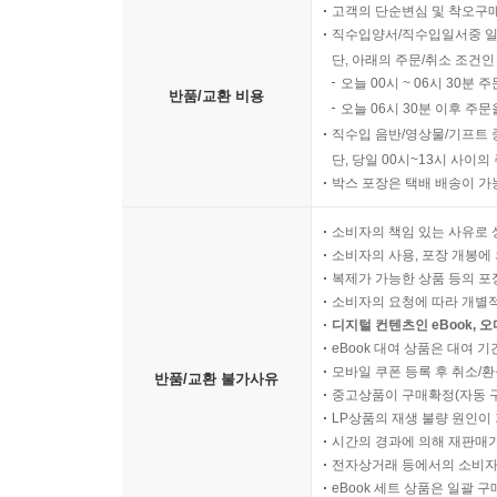
고객의 단순변심 및 착오구
직수입양서/직수입일서중 일
단, 아래의 주문/취소 조건인
오늘 00시 ~ 06시 30분 
반품/교환 비용
오늘 06시 30분 이후 주문
직수입 음반/영상물/기프트 
단, 당일 00시~13시 사이
박스 포장은 택배 배송이 가
소비자의 책임 있는 사유로 
소비자의 사용, 포장 개봉에 
복제가 가능한 상품 등의 포장을 
소비자의 요청에 따라 개별
디지털 컨텐츠인 eBook, 
eBook 대여 상품은 대여 기
모바일 쿠폰 등록 후 취소/환
반품/교환 불가사유
중고상품이 구매확정(자동 
LP상품의 재생 불량 원인이 기
시간의 경과에 의해 재판매가
전자상거래 등에서의 소비자
eBook 세트 상품은 일괄 