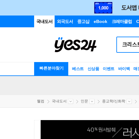
국내도서
외국도서
중고샵
eBook
크레마클럽
C
빠른분야찾기
베스트
신상품
이벤트
바이백
매
웰컴
국내도서
인문
종교학/신화학