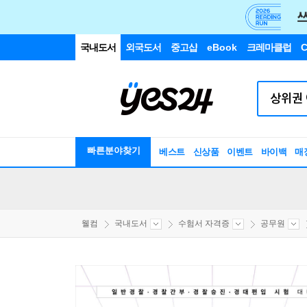
국내도서
외국도서
중고샵
eBook
크레마클럽
C
빠른분야찾기
베스트
신상품
이벤트
바이백
매
웰컴
국내도서
수험서 자격증
공무원