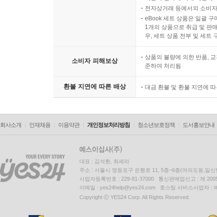
전자상거래 등에서의 소비자
eBook 세트 상품은 일괄 
1개의 상품으로 취급 및 판매
우, 세트 상품 전부 및 세트
상품의 불량에 의한 반품, 교
소비자 피해보상
준하여 처리됨
환불 지연에 따른 배상
대금 환불 및 환불 지연에 
회사소개
인재채용
이용약관
개인정보처리방침
청소년보호정책
도서홍보안내
대표 : 김석환, 최세라
주소 : 서울시 영등포구 은행로 11, 5층~6층(여의도동,일신
사업자등록번호 : 229-81-37000 통신판매업신고 : 제 200
이메일 : yes24help@yes24.com 호스팅 서비스사업자 :
Copyright ⓒ YES24 Corp. All Rights Reserved.