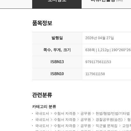
(0/0)
품목정보
발행일
2026년 04월 27일
쪽수, 무게, 크기
638쪽 | 1,212g | 190*260*
ISBN13
9791175611153
ISBN10
1175611158
관련분류
카테고리 분류
국내도서
수험서 자격증
공무원
헌법/형법/민법/기타법
국내도서
수험서 자격증
공무원
경찰공무원(승진)
형
국내도서
수험서 자격증
공무원
직군별 문제집
교정