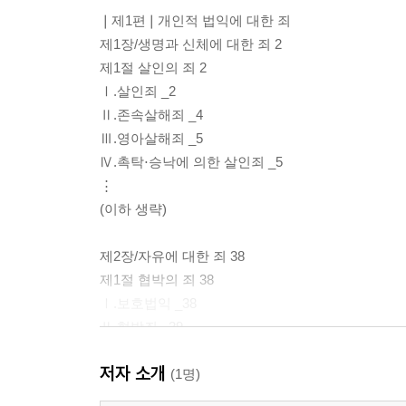
❘제1편❘개인적 법익에 대한 죄
제1장/생명과 신체에 대한 죄 2
제1절 살인의 죄 2
Ⅰ.살인죄 _2
Ⅱ.존속살해죄 _4
Ⅲ.영아살해죄 _5
Ⅳ.촉탁⋅승낙에 의한 살인죄 _5
⋮
(이하 생략)
제2장/자유에 대한 죄 38
제1절 협박의 죄 38
Ⅰ.보호법익 _38
Ⅱ.협박죄 _39
Ⅲ.특수협박죄 _44
저자 소개
제2절 강요의 죄 46
(1명)
⋮