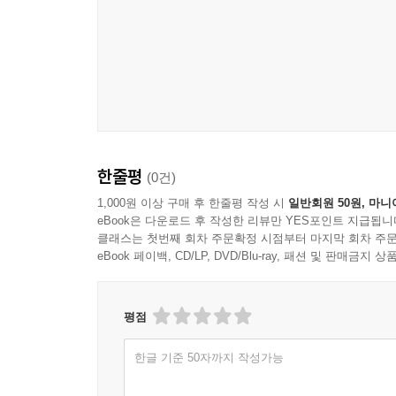
쟁점별 정리, ③ 최신기출과 타직렬 기출을 통한 다
제4장/사회의 도덕에 대한 죄 496
제1절 성풍속에 관한 죄 496
형사법의 강학상 목차를 기준으로 관련 판례의 법
Ⅰ.음행매개죄 _496
사안을 정리하여야 한다. 이후 최신판례와 최신기
Ⅱ.음화 등 반포⋅판매⋅임대⋅공연전시죄 _496
Ⅲ.음화 등 제조⋅소지⋅수입⋅수출죄 _499
Ⅲ
Ⅳ.공연음란죄 _499
「본서」의 특징
⋮
한줄평
(0건)
(이하 생략)
“경찰직 수험 형사법의 종결! 고효율 실전 정리!”
1,000원 이상 구매 후 한줄평 작성 시
일반회원 50원, 마니
eBook은 다운로드 후 작성한 리뷰만 YES포인트 지급됩니
1. 경찰청에서 주관하는 기출문제들을 분석하여 중
❘제3편❘국가적 법익에 대한 죄
클래스는 첫번째 회차 주문확정 시점부터 마지막 회차 주문
2. 범죄별 조문과 목차를 토대로 지문을 배치하여
제1장/국가의 존립과 권위에 대한 죄 510
eBook 페이백, CD/LP, DVD/Blu-ray, 패션 및 판매금
3. 최신 3개년 판례를 중심으로 최신기출을 모두 
제1절 내란의 죄 510
4. 타 직렬 기출을 병행하여 다양한 유형으로 지문
Ⅰ.내란죄 _510
5. 지문마다 사안의 쟁점 또는 판례 제목을 제시하
평점
Ⅱ.내란예비⋅음모⋅선동⋅선전죄 _511
6. 법학전문대학원협의회에서 발표한 표준판례 중 
제2절 외환의 죄 513
한글 기준 50자까지 작성가능
Ⅰ.간첩죄 등 _513
Ⅳ
⋮