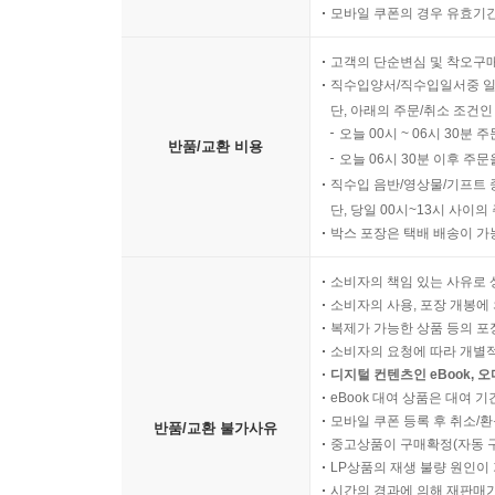
모바일 쿠폰의 경우 유효기간(
고객의 단순변심 및 착오구
직수입양서/직수입일서중 일
단, 아래의 주문/취소 조건인
오늘 00시 ~ 06시 30분 
반품/교환 비용
오늘 06시 30분 이후 주문
직수입 음반/영상물/기프트 
단, 당일 00시~13시 사이
박스 포장은 택배 배송이 가
소비자의 책임 있는 사유로 
소비자의 사용, 포장 개봉에 
복제가 가능한 상품 등의 포장을 
소비자의 요청에 따라 개별
디지털 컨텐츠인 eBook, 
eBook 대여 상품은 대여 기
모바일 쿠폰 등록 후 취소/환
반품/교환 불가사유
중고상품이 구매확정(자동 
LP상품의 재생 불량 원인이 기
시간의 경과에 의해 재판매가