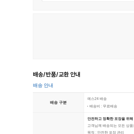
마무리 인사
(이하 생략)
“수강생의 의무:선택과 집중”
제2장/국가의 기능에 대한 죄 517
많은 수험생이 시험이 다가올수록 불안감과 긴장감에
제1절 공무원의 직무에 관한 죄 517
공부하는 것이 아니라, 합격을 위해 공부하는 것이라
Ⅰ.직무유기죄 _517
Ⅱ.피의사실공표죄 _525
전 과목을 평균 합격선까지 올리기 위해 전략 과목
Ⅲ.공무상 비밀누설죄 _525
조절⋅분배하여야 합니다. 아울러 자신의 실력을 
Ⅳ.직권남용죄 _528
시간은 잠시 내려놓으시고, 앞으로 자신이 할 수 있는
⋮
배송/반품/교환 안내
(이하 생략)
본 교재를 출간하기까지 많은 분의 도움이 있었습
배송 안내
묵묵히 응원해 주시는 부모님과 가족들, 윌비스 
❘제4편❘판례색인
출판기획팀 원성일 수석님과 권윤주 차장님 그리고
예스24 배송
배송 구분
합격에 큰 보탬이 되기를 기원합니다.
배송비 : 무료배송
안전하고 정확한 포장을 위해 
2026년 4월 21일
고객님께 배송되는 모든 상품을
淸文齋에서 문형석드림
목적 : 안전한 포장 관리