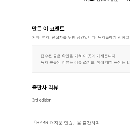
⋮
수사?증거편)]
(이하 생략)
제5장/재산에 대한 죄 176
만든 이 코멘트
제1절 총 설 176
저자, 역자, 편집자를 위한 공간입니다. 독자들에게 전하고
Ⅰ.재 물 _176
Ⅱ.재산상 이익 _178
제2절 절도의 죄 179
접수된 글은 확인을 거쳐 이 곳에 게재됩니다.
독자 분들의 리뷰는 리뷰 쓰기를, 책에 대한 문의는 1:
Ⅰ.절도죄 _179
⋮
(이하 생략)
출판사 리뷰
❘제2편❘사회적 법익에 대한 죄
3rd edition
제1장/공공의 안전과 평온에 대한 죄 404
제1절 공안을 해하는 죄 404
Ⅰ
Ⅰ.범죄단체조직죄 _404
「HYBRID 지문 연습」을 출간하며
Ⅱ.소요죄 _408