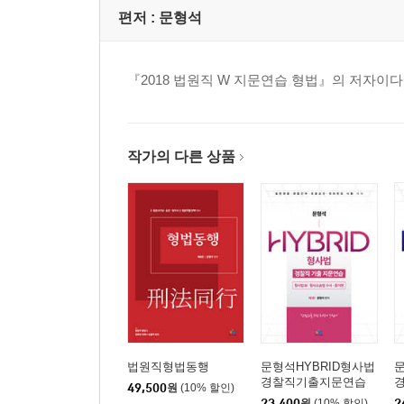
(이하 생략)
편저 :
문형석
제3장/명예와 신용에 대한 죄 90
『2018 법원직 W 지문연습 형법』의 저자이다
제1절 명예에 관한 죄 90
Ⅰ.총 설 _90
Ⅱ.명예훼손죄 _91
Ⅲ.사자의 명예훼손죄 _109
작가의 다른 상품
Ⅳ.출판물에 의한 명예훼손죄 _110
⋮
(이하 생략)
제4장/사생활의 평온에 대한 죄 157
제1절 비밀침해의 죄 157
제2절 주거침입의 죄 158
Ⅰ.의의 및 보호법익 _158
Ⅱ.주거침입죄 _160
법원직형법동행
문형석HYBRID형사법
문
경찰직기출지문연습
49,500
원
(10% 할인)
Ⅲ.퇴거불응죄 _174
[형사법Ⅲ(형사소송법
형
23,400
원
(10% 할인)
2