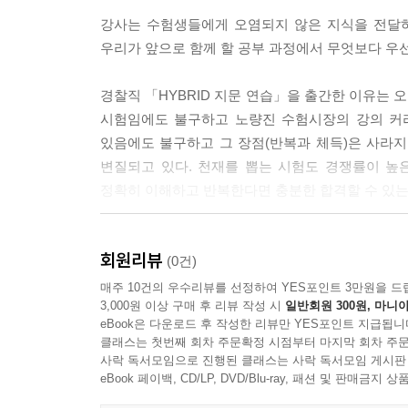
Ⅲ.다중불해산죄 _409
강사는 수험생들에게 오염되지 않은 지식을 전달하
Ⅳ.공중협박죄 _409
우리가 앞으로 함께 할 공부 과정에서 무엇보다 우
⋮
(이하 생략)
경찰직 「HYBRID 지문 연습」을 출간한 이유는 오
시험임에도 불구하고 노량진 수험시장의 강의 커
제2장/공공의 신용에 대한 죄 426
있음에도 불구하고 그 장점(반복과 체득)은 사라
제1절 통화에 관한 죄 426
변질되고 있다. 천재를 뽑는 시험도 경쟁률이 높
Ⅰ.내국통화 위조⋅변조죄변조죄 _426
정확히 이해하고 반복한다면 충분한 합격할 수 있는
Ⅱ.내국유통 외국통화위조⋅변조죄 _427
Ⅲ.외국통용 외국통화 위조⋅변조죄 _427
Ⅱ
Ⅳ.위조⋅변조통화행사 등 죄 _428
회원리뷰
출간의 목적
(0건)
⋮
(이하 생략)
매주 10건의 우수리뷰를 선정하여 YES포인트 3만원을 드
3,000원 이상 구매 후 리뷰 작성 시
일반회원 300원, 마니아
이론강의는 결국 기출을 이해하고 문제에 적용⋅
eBook은 다운로드 후 작성한 리뷰만 YES포인트 지급됩니
자연스럽게 풀리는 것은 아니다. 제대로 된 복습과 
제3장/공중의 건강에 대한 죄 495
클래스는 첫번째 회차 주문확정 시점부터 마지막 회차 주문
수 있다. 이러한 문제점을 조금이나마 보완하고 시
제1절 먹는 물에 관한 죄 495
사락 독서모임으로 진행된 클래스는 사락 독서모임 게시판
최근 경찰직 시험문제는 단순히 판례의 결론을 묻는
eBook 페이백, CD/LP, DVD/Blu-ray, 패션 및 판매금
제2절 아편에 관한 죄 495
출제 경향에 맞춰 본서를 출간하는 과정에서 가장 