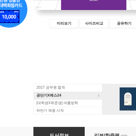
미리보기
사이즈비교
공유하기
2027 공무원 합격
공단기X예스24
[대학생X취준생] 여름방학
하반기 채용 시작
문형석 HYBRID 형사법 경찰직 기출지문연습 [형
도서정보
리뷰/한줄평