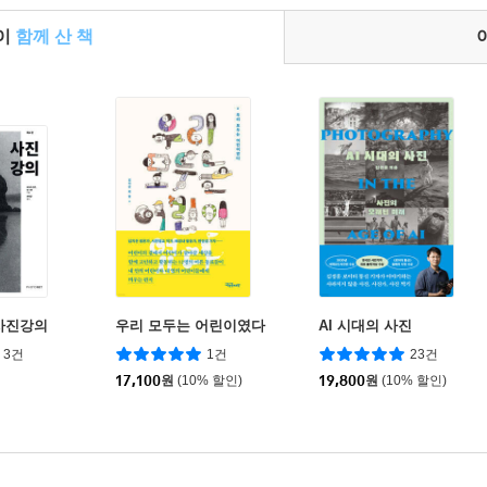
들이
함께 산 책
사진강의
우리 모두는 어린이였다
AI 시대의 사진
3건
1건
23건
17,100
원
(10% 할인)
19,800
원
(10% 할인)