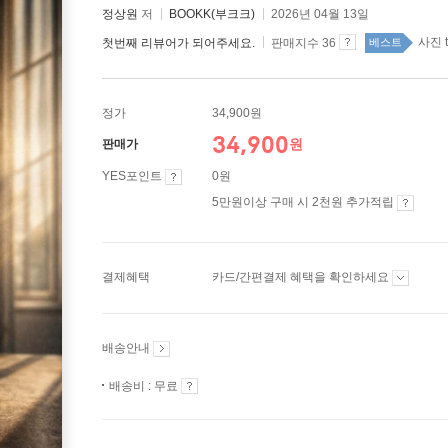
정상원
저
BOOKK(부크크)
2026년 04월 13일
사진 t
첫번째 리뷰어가 되어주세요.
판매지수 36
베스트
정가
34,900원
34,900
원
판매가
YES포인트
0원
5만원이상 구매 시 2천원 추가적립
결제혜택
카드/간편결제 혜택을 확인하세요
배송안내
배송비 : 무료