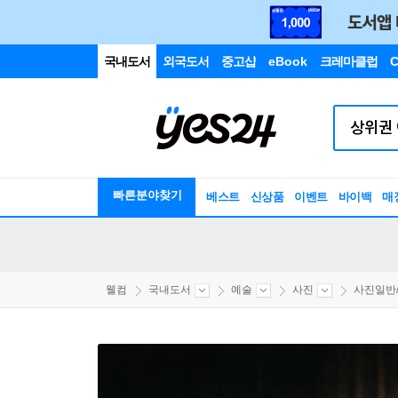
국내도서
외국도서
중고샵
eBook
크레마클럽
C
빠른분야찾기
베스트
신상품
이벤트
바이백
매
웰컴
국내도서
예술
사진
사진일반