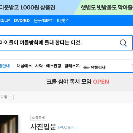
D/LP
DVD/BD
문구
/GIFT
티켓
장안내
채널예스
사락
예스펀딩
클래스24
독서유형검사
RBTI Lab
독서유형검사
크클 심야 독서 모임
OPEN
/교양
소득공제
사진입문
[ POD도서 ]