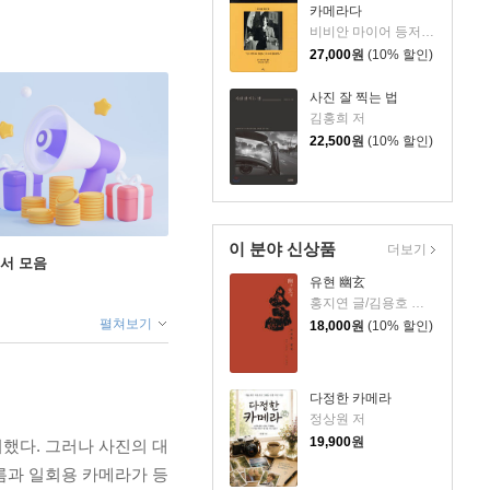
카메라다
비비안 마이어 등저/박여진 역
27,000
원
(10% 할인)
사진 잘 찍는 법
김홍희 저
22,500
원
(10% 할인)
이 분야 신상품
더보기
도서 모음
유현 幽玄
홍지연 글/김용호 사진
펼쳐보기
18,000
원
(10% 할인)
다정한 카메라
정상원 저
19,900
원
했다. 그러나 사진의 대
필름과 일회용 카메라가 등