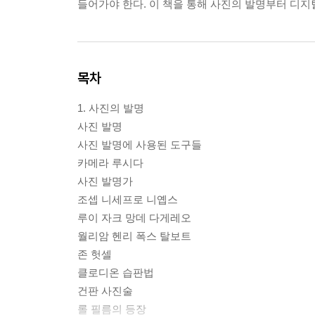
들어가야 한다. 이 책을 통해 사진의 발명부터 디지
목차
1. 사진의 발명
사진 발명
사진 발명에 사용된 도구들
카메라 루시다
사진 발명가
조셉 니세프로 니옙스
루이 자크 망데 다게레오
월리암 헨리 폭스 탈보트
존 헛셀
클로디온 습판법
건판 사진술
롤 필름의 등장