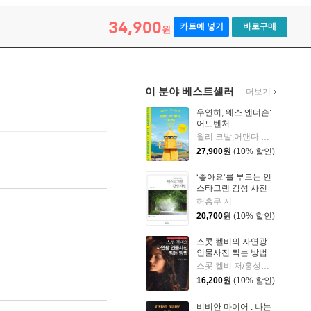
34,900
카트에 넣기
바로구매
원
이 분야 베스트셀러
더보기
우연히, 웨스 앤더슨:
어드벤처
월리 코발,어맨다 코발 저/김희진 역
27,900
원
(10% 할인)
‘좋아요’를 부르는 인
스타그램 감성 사진
허흥무 저
20,700
원
(10% 할인)
스콧 켈비의 자연광
인물사진 찍는 방법
스콧 켈비 저/홍성희 역
16,200
원
(10% 할인)
비비안 마이어 : 나는