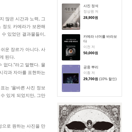
사진 정석
정상원 저
28,900
원
 많은 시간과 노력, 그
느 정도 카메라가 보완해
 수 있었던 결과물들이,
카메라 너머를 바라보
다
이천 저
쉬운 장르가 아니다. 사
50,000
원
게 된다.
없다.”라고 말했다. 물
공중 뿌리
 시각과 자아를 표현하는
이훤 저
29,700
원
(10% 할인)
표는 ‘올바른 사진 정보
수 있게 되었지만, 그만
정으로 원하는 사진을 만