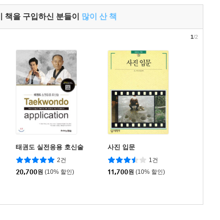
이 책을 구입하신 분들이
많이 산 책
1
/2
태권도 실전응용 호신술
사진 입문
2건
1건
20,700
원
(10% 할인)
11,700
원
(10% 할인)