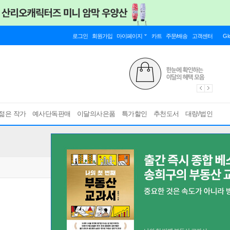
로그인
회원가입
마이페이지
카트
주문/배송
고객센터
Gl
젊은 작가
예사단독판매
이달의사은품
특가할인
추천도서
대량/법인