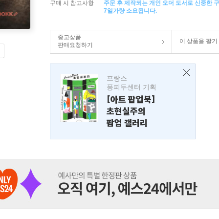
구매 시 참고사항
주문 후 제작되는 개인 오더 도서로 신중한 
7일가량 소요됩니다.
중고상품
이 상품을 팔기
판매요청하기
프랑스
퐁피두센터 기획
[아트 팝업북]
초현실주의
팝업 갤러리