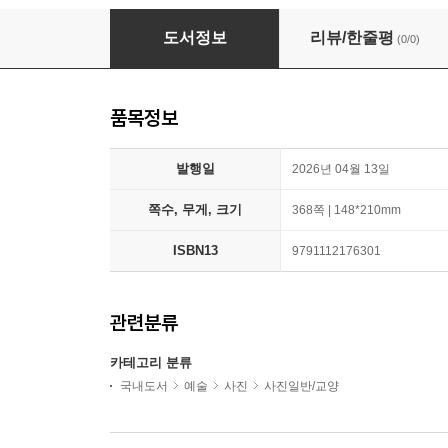
사진입문
도서정보
리뷰/한줄평
(0/0)
품목정보
발행일
2026년 04월 13일
쪽수, 무게, 크기
368쪽 | 148*210mm
ISBN13
9791112176301
관련분류
카테고리 분류
국내도서
예술
사진
사진일반/교양