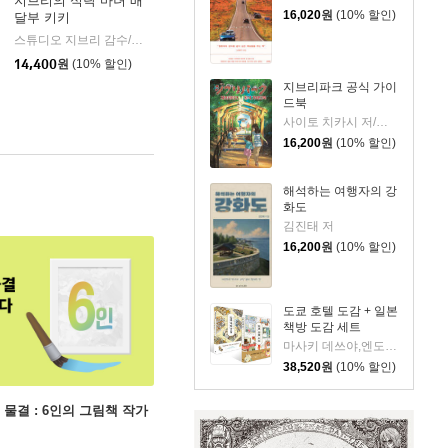
지브리의 식탁 마녀 배
16,020
원
(10% 할인)
달부 키키
iklish)
스튜디오 지브리 감수/주부의 벗사 편/이선희 역
대원씨아이
|
14,400
원
(10% 할인)
지브리파크 공식 가이
드북
사이토 치카시 저/김지영 역/스튜디오 지브리 감수
16,200
원
(10% 할인)
해석하는 여행자의 강
화도
김진태 저
16,200
원
(10% 할인)
도쿄 호텔 도감 + 일본
책방 도감 세트
마사키 데쓰야,엔도 케이 저/백운숙,서하나 역
38,520
원
(10% 할인)
 물결 : 6인의 그림책 작가