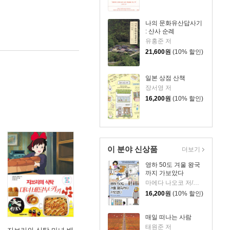
나의 문화유산답사기
: 산사 순례
유홍준 저
21,600
원
(10% 할인)
일본 상점 산책
장서영 저
16,200
원
(10% 할인)
이 분야 신상품
더보기
영하 50도 겨울 왕국
까지 가보았다
마에다 나오코 저/위정훈 역
16,200
원
(10% 할인)
매일 떠나는 사람
태원준 저