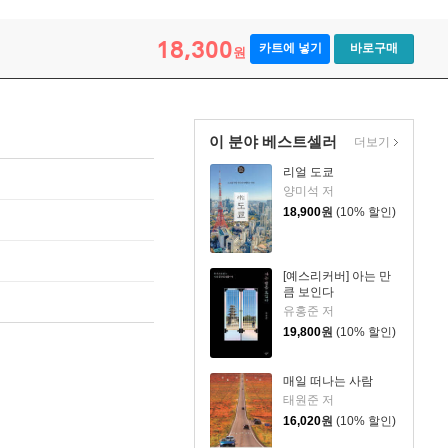
18,300
카트에 넣기
바로구매
원
이 분야 베스트셀러
더보기
리얼 도쿄
양미석 저
18,900
원
(10% 할인)
[예스리커버] 아는 만
큼 보인다
유홍준 저
19,800
원
(10% 할인)
매일 떠나는 사람
태원준 저
16,020
원
(10% 할인)