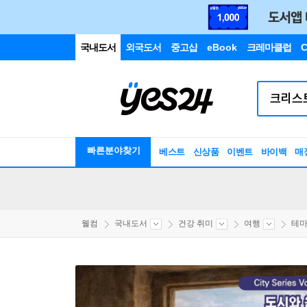
국내도서
외국도서
중고샵
eBook
크레마클럽
C
빠른분야찾기
베스트
신상품
이벤트
바이백
매
웰컴
국내도서
건강 취미
여행
테