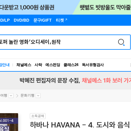
D/LP
DVD/BD
문구
/GIFT
티켓
독서유형검사
장안내
채널예스
사락
예스펀딩
클래스24
RBTI Lab
독서유형검사
박혜진 편집자의 문장 수집,
채널예스 1화 보러 가
마여행
문화기행
소득공제
하바나 HAVANA - 4. 도시와 음식