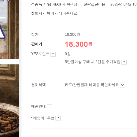
석종득
저/
담이(AI)
저(AI생성)
전략집단이음
2026년 04월 1
첫번째 리뷰어가 되어주세요.
정가
18,300원
18,300
원
판매가
YES포인트
0원
5만원이상 구매 시 2천원 추가적립
결제혜택
카드/간편결제 혜택을 확인하세요
배송안내
배송비 : 무료