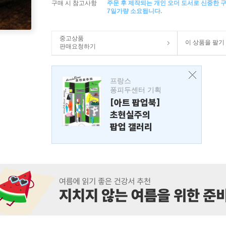
구매 시 참고사항
주문 후 제작되는 개인 오더 도서로 신중한 
7일가량 소요됩니다.
중고상품
이 상품을 팔기
판매요청하기
프랑스
퐁피두센터 기획
[아트 팝업북]
초현실주의
팝업 갤러리