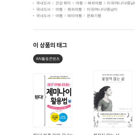
국내도서
건강 취미
여행
해외여행
미국/캐나다/중남
국내도서
여행
해외여행
미국/캐나다/중남미
국내도서
여행
테마여행
문화기행
이 상품의 태그
#AI활용콘텐츠