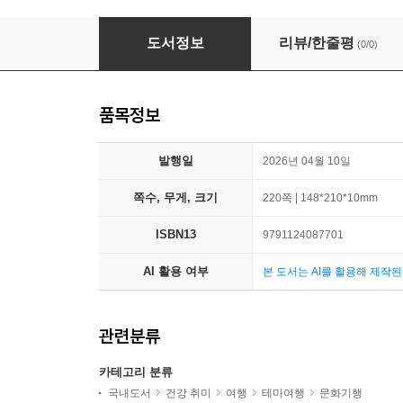
하바나 HAVANA - 4. 도시와 음식
도서정보
리뷰/한줄평
(0/0)
품목정보
발행일
2026년 04월 10일
쪽수, 무게, 크기
220쪽 | 148*210*10mm
ISBN13
9791124087701
AI 활용 여부
본 도서는 AI를 활용해 제작
관련분류
카테고리 분류
국내도서
건강 취미
여행
테마여행
문화기행