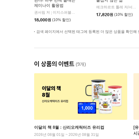
된다! 하루 만에 끝내는
붙잡지 않는 삶
제미나이 활용법
에크하르트 톨레 저/서진 편/루카 역
권서림 저
이지스퍼블리싱
|
17,820
원
(10% 할인)
18,000
원
(10% 할인)
검색 페이지에서 선택된 태그에 등록된 더 많은 상품을 확인해 
이 상품의 이벤트
(9개)
이달의 책 8월 : 산리오캐릭터즈 유리컵
[
시
2026년 08월 01일 ~ 2026년 08월 31일