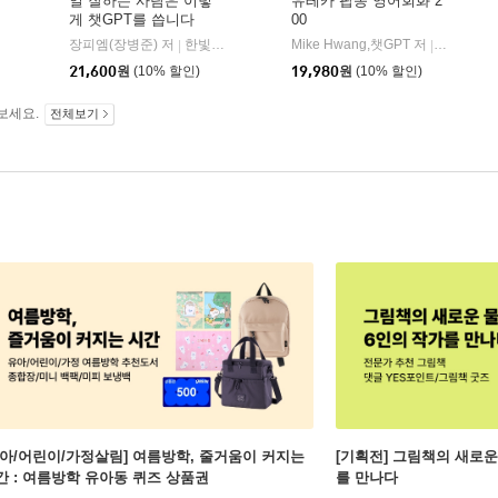
일 잘하는 사람은 이렇
유레카 팝송 영어회화 2
게 챗GPT를 씁니다
00
스노우폭스북스
|
장피엠(장병준) 저
한빛미디어
Mike Hwang,챗GPT 저
마이클리시(m
|
|
21,600
원
(10% 할인)
19,980
원
(10% 할인)
보세요.
전체보기
유아/어린이/가정살림] 여름방학, 줄거움이 커지는
[기획전] 그림책의 새로운
간 : 여름방학 유아동 퀴즈 상품권
를 만나다