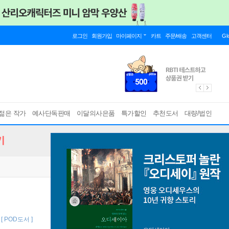
로그인
회원가입
마이페이지
카트
주문/배송
고객센터
Gl
젊은 작가
예사단독판매
이달의사은품
특가할인
추천도서
대량/법인
기
[ POD도서 ]