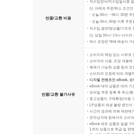
직수입양서/직수입일서중 일
단, 아래의 주문/취소 조건인
오늘 00시 ~ 06시 30분 
반품/교환 비용
오늘 06시 30분 이후 주문
직수입 음반/영상물/기프트 
단, 당일 00시~13시 사이
박스 포장은 택배 배송이 가
소비자의 책임 있는 사유로 
소비자의 사용, 포장 개봉에 
복제가 가능한 상품 등의 포장을 
소비자의 요청에 따라 개별
디지털 컨텐츠인 eBook, 
eBook 대여 상품은 대여 기
모바일 쿠폰 등록 후 취소/환
반품/교환 불가사유
중고상품이 구매확정(자동 
LP상품의 재생 불량 원인이 기
시간의 경과에 의해 재판매가
전자상거래 등에서의 소비자
eBook 세트 상품은 일괄 
1개의 상품으로 취급 및 판매