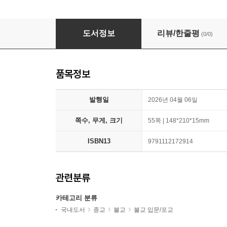
한방울
도서정보
리뷰/한줄평
(0/0)
품목정보
발행일
2026년 04월 06일
쪽수, 무게, 크기
55쪽 | 148*210*15mm
ISBN13
9791112172914
관련분류
카테고리 분류
국내도서
종교
불교
불교 입문/포교