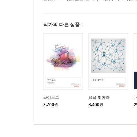
작가의 다른 상품
싸이보그
용을 찾아라
7,700
원
8,400
원
2