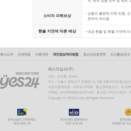
우, 세트 상품 전부 및 세트
상품의 불량에 의한 반품, 교
소비자 피해보상
준하여 처리됨
환불 지연에 따른 배상
대금 환불 및 환불 지연에 
회사소개
인재채용
이용약관
개인정보처리방침
청소년보호정책
도서홍보안내
대표 : 김석환, 최세라
주소 : 서울시 영등포구 은행로 11, 5층~6층(여의도동,일신
사업자등록번호 : 229-81-37000 통신판매업신고 : 제 200
이메일 : yes24help@yes24.com 호스팅 서비스사업자 :
Copyright ⓒ YES24 Corp. All Rights Reserved.