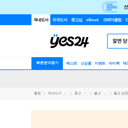
국내도서
외국도서
중고샵
eBook
크레마클럽
C
빠른분야찾기
베스트
신상품
이벤트
바이백
매
웰컴
국내도서
종교
불교
불교 입문