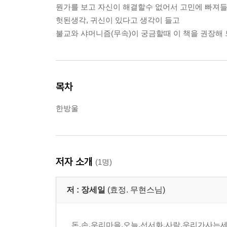
뭔가를 보고 자신이 해결할수 없어서 고민에 빠져
헛된생각, 귀신이 있다고 생각이 들고
불교와 샤머니즘(무속)이 궁금할때 이 책을 권장해 
목차
한방울
저자 소개
(1명)
저 :
장세일
(효정. 무현스님)
돈,손,우리마을,오늘,선서화,사람,우리가사