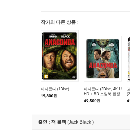
작가의 다른 상품
아나콘다 (1Disc)
아나콘다 (2Disc, 4K U
HD + BD 스틸북 한정
(
19,800
원
판) : 블루레이
판
49,500
원
4
출연 :
잭 블랙
(Jack Black )