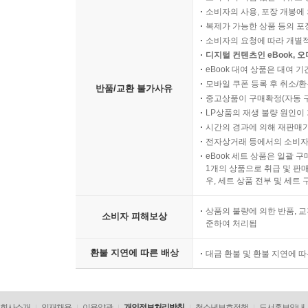
소비자의 사용, 포장 개봉에 
복제가 가능한 상품 등의 포장을 
소비자의 요청에 따라 개별
디지털 컨텐츠인 eBook, 
eBook 대여 상품은 대여 기
모바일 쿠폰 등록 후 취소/환
반품/교환 불가사유
중고상품이 구매확정(자동 
LP상품의 재생 불량 원인이 기
시간의 경과에 의해 재판매가
전자상거래 등에서의 소비자
eBook 세트 상품은 일괄 
1개의 상품으로 취급 및 판매
우, 세트 상품 전부 및 세트
상품의 불량에 의한 반품, 교
소비자 피해보상
준하여 처리됨
환불 지연에 따른 배상
대금 환불 및 환불 지연에 
회사소개
인재채용
이용약관
개인정보처리방침
청소년보호정책
도서홍보안내