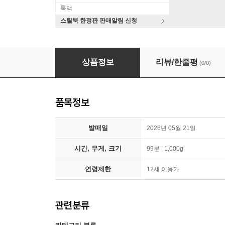
룩백
스틸북 한정판 판매알림 신청
아나콘다 (1Disc) : 블루레이
상품정보
리뷰/한줄평
(0/0)
품목정보
발매일
2026년 05월 21일
시간, 무게, 크기
99분 | 1,000g
연령제한
12세 이용가
관련분류