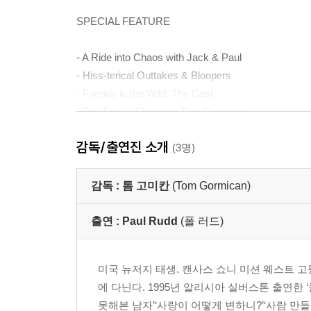
SPECIAL FEATURE
- A Ride into Chaos with Jack & Paul
- Hiss-terical Outtakes & Bloopers
- Friends in the Wild: The Cast
- The Snake Charmer: Tom Gormican
- Reinventing the Legend: Anaconda
감독/출연진 소개
- Deleted & Extended Scenes
(3명)
감독 :
톰 고미칸
(Tom Gormican)
출연 :
Paul Rudd
(폴 러드)
미국 뉴저지 태생. 캔사스 쇼니 미션 웨스트 고
에 다닌다. 1995년 알리시아 실버스톤 출연한 
못해본 남자’‘사랑이 어떻게 변하니?’‘사람 만들기