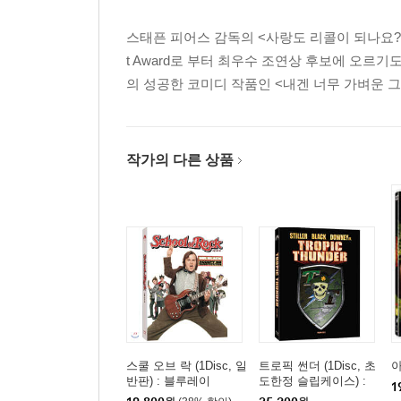
스태픈 피어스 감독의 <사랑도 리콜이 되나요?>에 존 쿠삭
t Award로 부터 최우수 조연상 후보에 오르기도 
의 성공한 코미디 작품인 <내겐 너무 가벼운 그녀> 와
작가의 다른 상품
스쿨 오브 락 (1Disc, 일
트로픽 썬더 (1Disc, 초
아
반판) : 블루레이
도한정 슬립케이스) :
1
블루레이