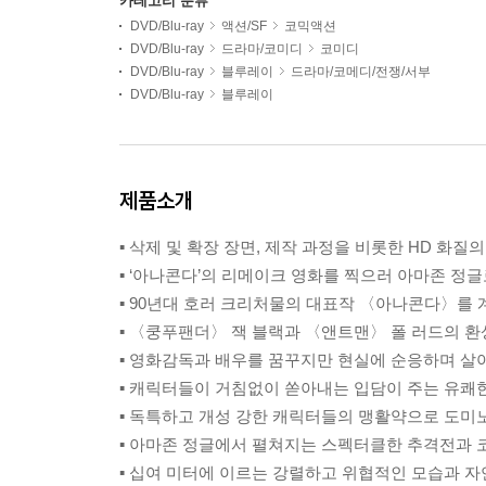
카테고리 분류
DVD/Blu-ray
액션/SF
코믹액션
DVD/Blu-ray
드라마/코미디
코미디
DVD/Blu-ray
블루레이
드라마/코메디/전쟁/서부
DVD/Blu-ray
블루레이
제품소개
▪ 삭제 및 확장 장면, 제작 과정을 비롯한 HD 화질
▪ ‘아나콘다’의 리메이크 영화를 찍으러 아마존 
▪ 90년대 호러 크리처물의 대표작 〈아나콘다〉를
▪ 〈쿵푸팬더〉 잭 블랙과 〈앤트맨〉 폴 러드의 
▪ 영화감독과 배우를 꿈꾸지만 현실에 순응하며 살
▪ 캐릭터들이 거침없이 쏟아내는 입담이 주는 유쾌
▪ 독특하고 개성 강한 캐릭터들의 맹활약으로 도미
▪ 아마존 정글에서 펼쳐지는 스펙터클한 추격전과 
▪ 십여 미터에 이르는 강렬하고 위협적인 모습과 