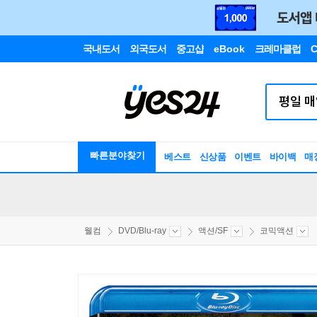
국내도서
외국도서
중고샵
eBook
크레마클럽
C
빠른분야찾기
베스트
신상품
이벤트
바이백
매
웰컴
DVD/Blu-ray
액션/SF
코믹액션