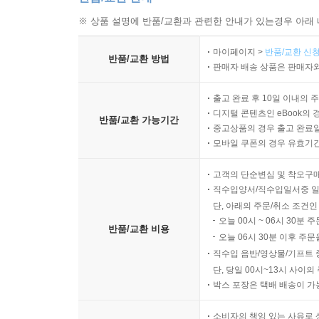
※ 상품 설명에 반품/교환과 관련한 안내가 있는경우 아래 
마이페이지 >
반품/교환 신청
반품/교환 방법
판매자 배송 상품은 판매자와
출고 완료 후 10일 이내의 
디지털 콘텐츠인 eBook의 
반품/교환 가능기간
중고상품의 경우 출고 완료일
모바일 쿠폰의 경우 유효기간(
고객의 단순변심 및 착오구
직수입양서/직수입일서중 일
단, 아래의 주문/취소 조건인
오늘 00시 ~ 06시 30분 
반품/교환 비용
오늘 06시 30분 이후 주문
직수입 음반/영상물/기프트 
단, 당일 00시~13시 사이
박스 포장은 택배 배송이 가
소비자의 책임 있는 사유로 