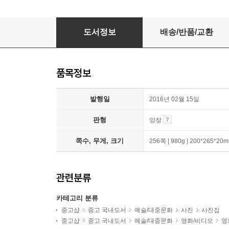
그랜드 부다페스트 호텔
도서정보
배송/반품/교환
품목정보
발행일
2016년 02월 15일
판형
양장
쪽수, 무게, 크기
256쪽 | 980g | 200*265*20
관련분류
카테고리 분류
중고샵
중고 국내도서
예술/대중문화
사진
사진집
중고샵
중고 국내도서
예술/대중문화
영화/비디오
영