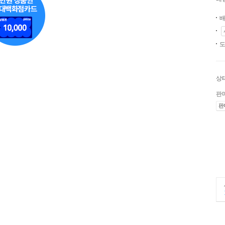
배
도
상
판
판