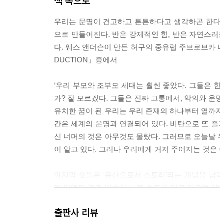
책 속으로
우리는 문명이 견고하고 튼튼하다고 생각하곤 한다. 
으로 만들어진다. 반은 강제적인 힘, 반은 자연스
다. 웨스 앤더슨이 만든 허구의 중유럽 주브로브카 네
DUCTION」중에서
‘우리 부모와 조부모 세대는 훨씬 좋았다. 그들은 
가? 잘 모르겠다. 그들은 진짜 고통에서, 악의와 
유치한 꿈이 된 우리는 우리 존재의 하나부터 열까지
간은 세계의 운명과 연결되어 있다. 비탄으로 또 즐
신 너머의 것은 아무것도 몰랐다. 그러므로 오늘날 
이 알고 있다. 그러나 우리에게 거저 주어지는 것은 아
마지막 숏들은 ‘유산으로서 스토리’라는 개념을 납득
에 입었던 것과 비슷한 노퍽 슈트를 입고 있으며 1
뀐다. “매혹적인 낡은 폐허였지만, 다시 가보지 못했
출판사 리뷰
겨진다. --?「CRITICAL ESSAY」중에서