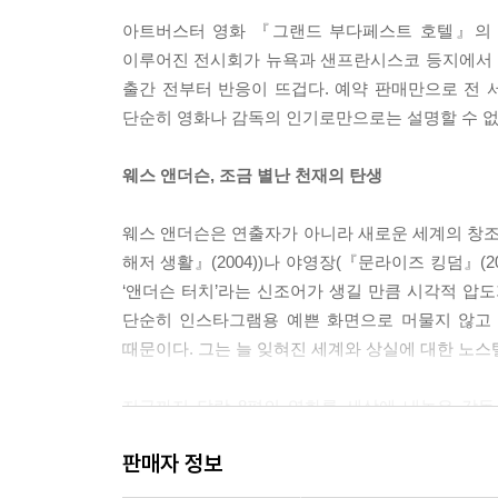
아트버스터 영화 『그랜드 부다페스트 호텔』의 
물론 웨스 앤더슨에게 ‘초안 같은 것’은 다른 감독
이루어진 전시회가 뉴욕과 샌프란시스코 등지에서 
전혀 없었다. 완성작 같았다. 여러 겹으로 중첩된
출간 전부터 반응이 뜨겁다. 예약 판매만으로 전 
에 비해 어찌나 복잡해 보이는지 딱 한 번만 보고 
단순히 영화나 감독의 인기로만으로는 설명할 수 없는
Q : 실제로 우주에서 촬영하는 SF 영화를 만들고
웨스 앤더슨, 조금 별난 천재의 탄생
A : 아뇨, 그럴 의향이 있습니다.
Q : 네, 이제 큰 질문이 남았군요. 감독님의 영화
웨스 앤더슨은 연출자가 아니라 새로운 세계의 창조자
섭하나요?
해저 생활』(2004))나 야영장(『문라이즈 킹덤』(
A : [긴 침묵] 신이 간섭합니다. ---「웨스 앤더슨 
‘앤더슨 터치’라는 신조어가 생길 만큼 시각적 압
단순히 인스타그램용 예쁜 화면으로 머물지 않고 
츠바이크의 알프스 별장과 그랜드 부다페스트 호텔은
때문이다. 그는 늘 잊혀진 세계와 상실에 대한 노
양하고 자신의 과거를 전하는 데 열중한 츠바이크,
재가 될지 모를 가능성을 미리 막으려는 구스타브,
지금까지 달랑 8편의 영화를 세상에 내놓은 감독
는 손자로 대표되는 미래 세대에게 다시 스토리를 전
하틀리와 쿠엔틴 타란티노 이후 가장 독창적인 세계를
로 묶인다. 영화는 책이고, 책은 제로의 스토리고
판매자 정보
키에 깡마른 몸, 헐렁하게 걸친 셔츠를 바지에 반
부다페스트는 츠바이크의 알프스 별장이고 오스트리아
실제로 『로얄 테넌바움』에서 함께 작업했던 배우