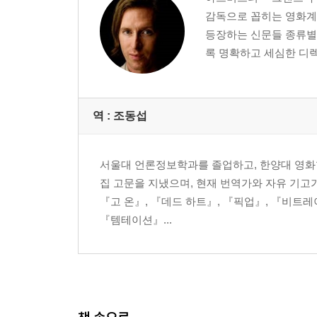
감독으로 꼽히는 영화계
등장하는 신문들 종류별
록 명확하고 세심한 디렉션
역 :
조동섭
서울대 언론정보학과를 졸업하고, 한양대 영화학과 
집 고문을 지냈으며, 현재 번역가와 자유 기고가
『고 온』, 『데드 하트』, 『픽업』, 『비트레
『템테이션』...