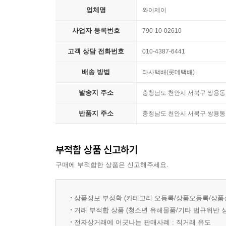
다.
업체명
1969년생이다).
와이제이
---「어제의 세계들 by 알리 아리칸」중에서
사업자 등록번호
790-10-02610
웨스 앤더슨에게 영화는 개인적 기억의 일부이기도 
그러나 그의 상황을 알게 된 학교 선생님(조력
고객 상담 전화번호
010-4387-6441
배려해주었고, 앤더슨은 스스로 주연까지 겸하며 
배송 방법
타사택배(롯데택배)
연극과 문학으로 관심사를 넓혀가던 웨스 앤더슨은
쓰고, 연기하였다.)
발송지 주소
충청남도 천안시 서북구 쌍용동 
반품지 주소
충청남도 천안시 서북구 쌍용동 
상대를 ‘제 잘난 멋에 사는 참여의식 없는 놈’으
사람은 몇백 달러와 앤더슨의 형에게 얻은 16mm
앤더슨과 윌슨을 찾아왔고, 결국 장편 영화 『바
부적합 상품 신고하기
세계관을 보여주기에 충분했고, 이후 활동의 시작점
구매에 부적합한 상품은 신고해주세요.
말하며, 그를 ‘차세대의 마틴 스콜세지’로 지목했다
그가 창조한 여덟 번째 세계 『그랜드 부다페스트 
상품정보 부정확 (카테고리 오등록/상품오등록/상품
거래 부적합 상품 (청소년 유해물품/기타 법규위반 
영화 『그랜드 부다페스트 호텔』은 세계 대전이 한
전자상거래에 어긋나는 판매사례 : 직거래 유도