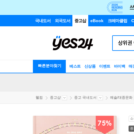
국내도서
외국도서
중고샵
eBook
크레마클럽
C
빠른분야찾기
베스트
신상품
이벤트
바이백
매
웰컴
중고샵
중고 국내도서
예술/대중문화
소
75%
중