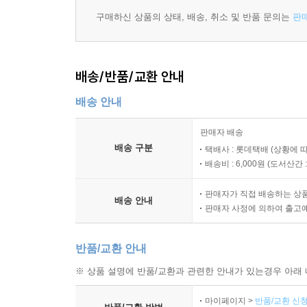
로비 보이 제로와 그의 멘토 구스타브가 주축이 
구매하신 상품의 상태, 배송, 취소 및 반품 문의는
판
누명에서 벗어나고, 상속받은 명화를 지키는 것이 
있지만, 그의 미학이 간섭한 영상은 진부할 수도 허
테마를 계속 유지하면서, 중복적인 이야기 구조(『
배송/반품/교환 안내
있다), 동화 같은 색감과 대칭의 아름다움이 부각되
조각조차 갖고 싶게 만드는 소품들에 이르기까지 
배송 안내
가장 극대화된 작품이라는 평을 받는다.
판매자 배송
배송 구분
택배사 : 롯데택배 (상황에 
웨스 앤더슨의 작품 세계를 가장 깊게 이해하는 평
배송비 : 6,000원 (
도서산간 : 
담는 작업을 하였고, 그 결과 완벽한 아트북 『
7편의 영화를 묶어 『웨스 앤더슨 컬렉션』이라는
판매자가 직접 배송하는 상
배송 안내
권으로 묶은 이유는 그만큼 읽을거리와 볼거리가 
판매자 사정에 의하여 출고
웨스 앤더슨뿐만 아니라 주연배우 랄프 파인스, 
카노네로, 작곡가 알렉상드르 데스플라 등이 직
반품/교환 안내
인터뷰가 들어 있다. 또한 웨스 앤더슨이 영감을
※ 상품 설명에 반품/교환과 관련한 안내가 있는경우 아래 
번뜩이는 지성을 갖춘 영롱한 보석 같은 이 작가는 기
마이페이지 >
반품/교환 신청