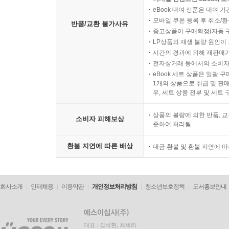
단 두 마디. 강렬하고 유쾌하다 -텔레그래프
eBook 대여 상품은 대여 기
모바일 쿠폰 등록 후 취소/환
반품/교환 불가사유
웨스 앤더슨의 소우주를 여행하는 초대장 -뉴욕 타
중고상품이 구매확정(자동 
LP상품의 재생 불량 원인이 기
시간의 경과에 의해 재판매가
눈을 뗄 수 없는 매력 그 자체 -인디펜던트
전자상거래 등에서의 소비자
eBook 세트 상품은 일괄 
오직 그만이 만들 수 있는 유쾌함의 절정 -인디와이
1개의 상품으로 취급 및 판매
우, 세트 상품 전부 및 세트
너무나 아름다운! 완벽한! 그리고 즐거운! -스크린
상품의 불량에 의한 반품, 교
소비자 피해보상
준하여 처리됨
환불 지연에 따른 배상
대금 환불 및 환불 지연에 
회사소개
인재채용
이용약관
개인정보처리방침
청소년보호정책
도서홍보안내
대표 : 김석환, 최세라