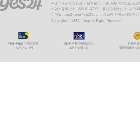
주소 : 서울시 영등포구 은행로 11, 5층~6층(여의도동,일신
사업자등록번호 : 229-81-37000 통신판매업신고 : 제 200
이메일 : yes24help@yes24.com 호스팅 서비스사업자 :
Copyright ⓒ YES24 Corp. All Rights Reserved.