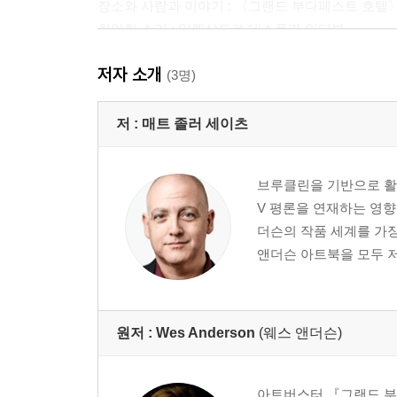
장소와 사람과 이야기 : 〈그랜드 부다페스트 호텔〉
친밀한 소리 : 알렉상드르 데스플라 인터뷰
드넓은 무대 : 〈그랜드 부다페스트 호텔〉의 프로덕
저자 소개
기차를 계속 달리게 하기 : 아담 슈토크하우젠 인터
(3명)
알곤퀸 호텔에서
저 :
매트 졸러 세이츠
웨스 앤더슨 : 세 번째 인터뷰
어제의 세계들 by 알리 아리칸
브루클린을 기반으로 활동
슈테판 츠바이크 : 발췌
V 평론을 연재하는 영향
완전히 다른 요소 : 로버트 D. 예먼 인터뷰
더슨의 작품 세계를 가
웨스 앤더슨의 4:3 챌린지 by 데이비드 보드웰
앤더슨 아트북을 모두 
십자 펜 협회
옮긴이의 말
감사의 말
원저 :
Wes Anderson
(웨스 앤더슨)
아트버스터 『그랜드 부