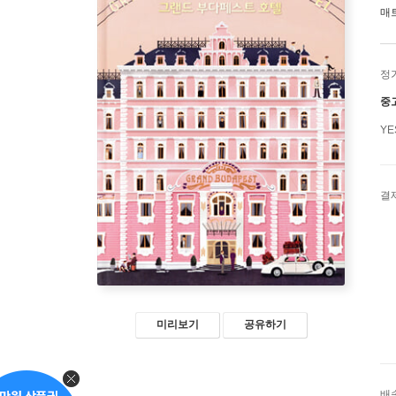
매
정
중
Y
결
미리보기
공유하기
배