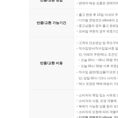
반품/교환 방법
웨스 앤더슨 감독은 아티스트들에게 영감을 주는 아티스
판매자 배송 상품은 판매자와
뮤직비디오는 그에 대한 오마주다. 소설가 조이스 캐
출고 완료 후 10일 이내의 
작품. 막스 브라더스와 타란티노의 만남.” 그런
디지털 콘텐츠인 eBook의 
레퍼런스를 하나로 묶은 이 아트북 『그랜드 부다
반품/교환 가능기간
중고상품의 경우 출고 완료일
날카롭고 예민한 머릿속을 찬찬히 구경할 수 있
모바일 쿠폰의 경우 유효기간(
프로덕션 디자이너 애니 앳킨스의 스케치에 이르기까지
고객의 단순변심 및 착오구
케이크 맛이 궁금하다면 다음 레시피를 참고해볼 것. http:/
직수입양서/직수입일서중 일
단, 아래의 주문/취소 조건인
자 이제, 그랜드 부다페스트 호텔에 오신 것을 환영
오늘 00시 ~ 06시 30분 
반품/교환 비용
책에 머무시는 동안 편안한 시간 되시길.
오늘 06시 30분 이후 주문
직수입 음반/영상물/기프트 
리뷰 & 추천사
단, 당일 00시~13시 사이
박스 포장은 택배 배송이 가
단언컨대 올해 최고의 책. 일생의 작품이 탄생한 순
소비자의 책임 있는 사유로 
소비자의 사용, 포장 개봉에 
디자이너를 다시 창조적이게 만들어주는 책 -허핑
복제가 가능한 상품 등의 포장을 
소비자의 요청에 따라 개별
디지털 컨텐츠인 eBook, 