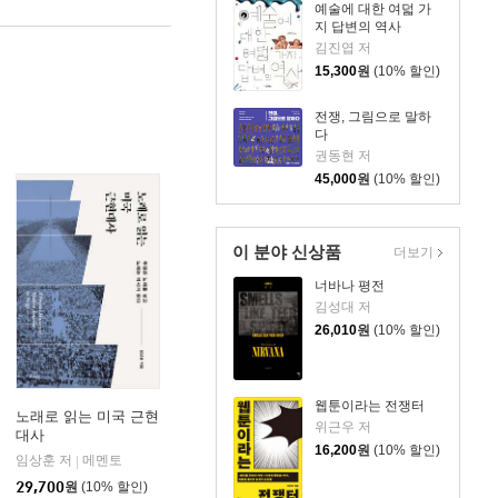
예술에 대한 여덟 가
지 답변의 역사
김진엽 저
15,300
원
(10% 할인)
전쟁, 그림으로 말하
다
권동현 저
45,000
원
(10% 할인)
이 분야 신상품
더보기
너바나 평전
김성대 저
26,010
원
(10% 할인)
웹툰이라는 전쟁터
노래로 읽는 미국 근현
위근우 저
대사
어
16,200
원
(10% 할인)
임상훈 저
메멘토
|
29,700
원
(10% 할인)