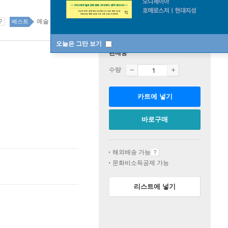
예술 50위
예술 top20 13주
베스트
오늘은 그만 보기
판매중
수량
카트에 넣기
바로구매
해외배송 가능
문화비소득공제 가능
리스트에 넣기