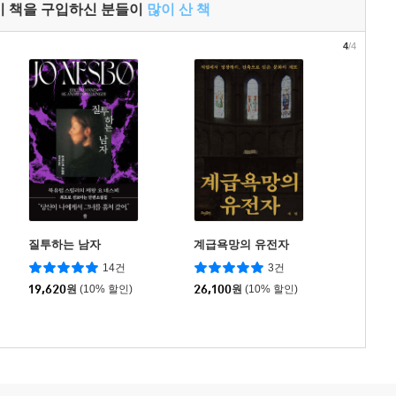
이 책을 구입하신 분들이
많이 산 책
4
/4
질투하는 남자
계급욕망의 유전자
14건
3건
19,620
원
(10% 할인)
26,100
원
(10% 할인)