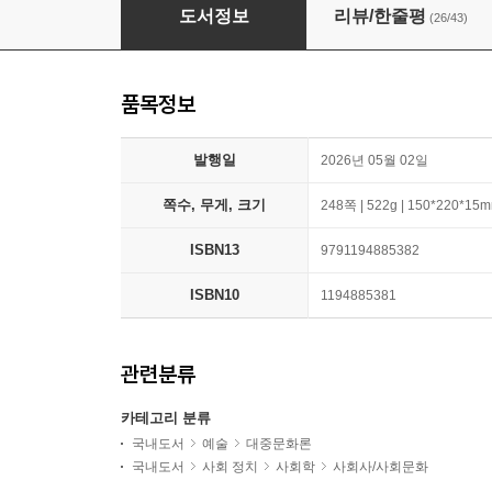
다시 오고 싶은 나라
도서정보
리뷰/한줄평
(26/43)
품목정보
발행일
2026년 05월 02일
쪽수, 무게, 크기
248쪽 | 522g | 150*220*15
ISBN13
9791194885382
ISBN10
1194885381
관련분류
카테고리 분류
국내도서
예술
대중문화론
국내도서
사회 정치
사회학
사회사/사회문화