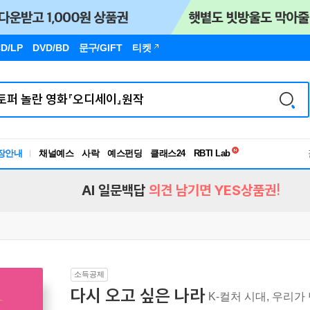
D/LP
DVD/BD
문구
/GIFT
티켓
독서유형검사
RBTI Lab
장안내
채널예스
사락
예스펀딩
클래스24
독서유형검사
AI 일문백답
의견 남기면 YES상품권!
소득공제
다시 오고 싶은 나라
K-컬처 시대, 우리가