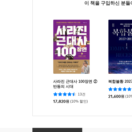
이 책을 구입하신 분
사라진 근대사 100장면 ②
복합불황 2027
반동의 시대
13건
21,600
원
(10
17,820
원
(10% 할인)