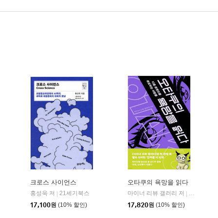
크로스 사이언스
오타쿠의 욕망을 읽다
홍성욱 저
21세기북스
마이너 리뷰 갤러리 저
메디치미디
|
|
17,100
원
(10% 할인)
17,820
원
(10% 할인)