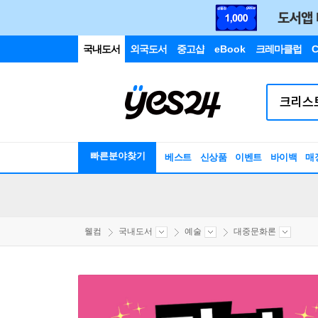
국내도서
외국도서
중고샵
eBook
크레마클럽
C
빠른분야찾기
베스트
신상품
이벤트
바이백
매
웰컴
국내도서
예술
대중문화론