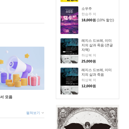
소우주
한승주 저
18,000
원
(10% 할인)
레지스 드브레, 이미
지의 삶과 죽음 (큰글
자책)
하상복 저
25,000
원
레지스 드브레, 이미
지의 삶과 죽음
하상복 저
12,000
원
도서 모음
펼쳐보기