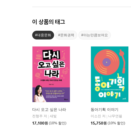
이 상품의 태그
#대중문화
#문화권력
#아는만큼보여요
다시 오고 싶은 나라
동아기획 이야기
전형주 저
새빛
이소진 저
나무연필
|
|
17,100
원
(10% 할인)
15,750
원
(10% 할인)