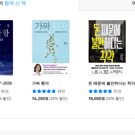
들이
함께 산 책
~2030
가짜 환자
돈 때문에 불안하다는 착각
42건
19건
37건
% 할인)
16,200
원
(10% 할인)
18,000
원
(10% 할인)