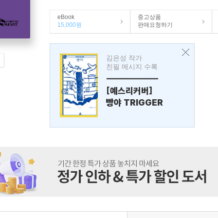
eBook
중고상품
15,000원
판매요청하기
김은성 작가
친필 메시지 수록
---------------
[예스리커버]
빵야 TRIGGER