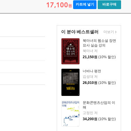
17,100
카트에 넣기
바로구매
원
이 분야 베스트셀러
더보기
북마녀의 웹소설 장면
묘사 실습 강의
북마녀 저
21,150
원
(10% 할인)
너바나 평전
김성대 저
26,010
원
(10% 할인)
문화콘텐츠산업의 이
해
고정민 저
34,200
원
(10% 할인)