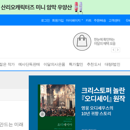
로그인
회원가입
마이페이지
카트
주문/배송
고객센터
Gl
젊은 작가
예사단독판매
이달의사은품
특가할인
추천도서
대량/법인
 만드는 미래