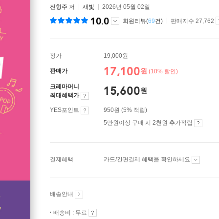
전형주
저
새빛
2026년 05월 02일
10.0
회원리뷰(
69
건)
판매지수 27,762
정가
19,000원
17,100
원
판매가
(10% 할인)
크레마머니
15,600
원
최대혜택가
YES포인트
950원 (5% 적립)
5만원이상 구매 시 2천원 추가적립
결제혜택
카드/간편결제 혜택을 확인하세요
배송안내
배송비 : 무료