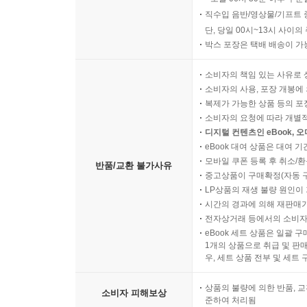
직수입 음반/영상물/기프트 
단, 당일 00시~13시 사이
박스 포장은 택배 배송이 가
소비자의 책임 있는 사유로 
소비자의 사용, 포장 개봉에 
복제가 가능한 상품 등의 포장을 
소비자의 요청에 따라 개별
디지털 컨텐츠인 eBook, 
eBook 대여 상품은 대여 기
모바일 쿠폰 등록 후 취소/환
반품/교환 불가사유
중고상품이 구매확정(자동 
LP상품의 재생 불량 원인이 기
시간의 경과에 의해 재판매가
전자상거래 등에서의 소비자
eBook 세트 상품은 일괄 
1개의 상품으로 취급 및 판매
우, 세트 상품 전부 및 세트
상품의 불량에 의한 반품, 교
소비자 피해보상
준하여 처리됨