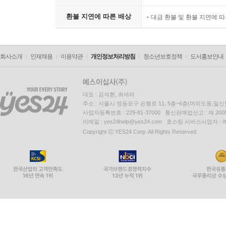
환불 지연에 따른 배상
대금 환불 및 환불 지연에 
회사소개
인재채용
이용약관
개인정보처리방침
청소년보호정책
도서홍보안내
대표 : 김석환, 최세라
주소 : 서울시 영등포구 은행로 11, 5층~6층(여의도동,일신
사업자등록번호 : 229-81-37000 통신판매업신고 : 제 200
이메일 : yes24help@yes24.com 호스팅 서비스사업자 :
Copyright ⓒ YES24 Corp. All Rights Reserved.