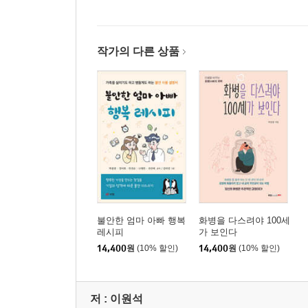
4장_부모 이혼과 아이의 불안
작가의 다른 상품
1. 유아기와 초등 저학년
2. 초등 고학년과 중학생
3. 고등학생과 청년기
4. 이혼 가정의 성인기 마음
5장_아이의 행동 뒤에 숨은 불안
1. 욕 뒤에 숨은 불안
2. 짜증 뒤의 불안
불안한 엄마 아빠 행복
화병을 다스려야 100세
3. 미안해하는 아이
레시피
가 보인다
4. ‘미안해’는 건강한 표현
14,400
원
(10% 할인)
14,400
원
(10% 할인)
5. 예민한 아이
6. 예민한 성인
저 :
이원석