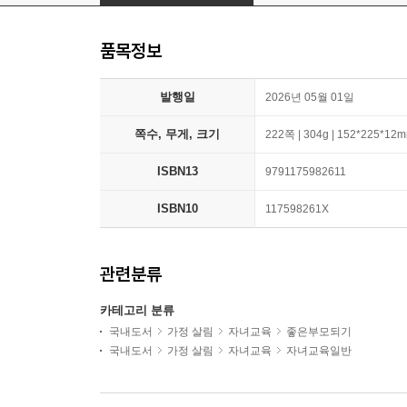
품목정보
발행일
2026년 05월 01일
쪽수, 무게, 크기
222쪽 | 304g | 152*225*12
ISBN13
9791175982611
ISBN10
117598261X
관련분류
카테고리 분류
국내도서
가정 살림
자녀교육
좋은부모되기
국내도서
가정 살림
자녀교육
자녀교육일반