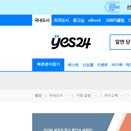
국내도서
외국도서
중고샵
eBook
크레마클럽
C
빠른분야찾기
베스트
신상품
이벤트
바이백
매
웰컴
국내도서
가정 살림
자녀교육