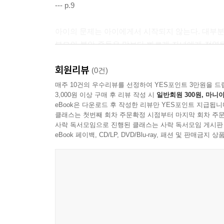
--- p.9
아이의 문제는 아이에게서 시작되지 않는다. 대부분
부모의 불안 중독은 말보다 빠르게 자녀에게 전염
을 하게 된다. 무섭고 소름끼치는 일이다. 멈추어야 
회원리뷰
--- p.32
(0건)
매주 10건의 우수리뷰를 선정하여 YES포인트 3만원을 드
3,000원 이상 구매 후 리뷰 작성 시
일반회원 300원, 마니아
아이가 스마트폰을 한 번에 끊을 수는 없다. 아이가
eBook은 다운로드 후 작성한 리뷰만 YES포인트 지급됩니
게 해야 한다. 스마트폰 대신 엄마가 아이의 눈을 
클래스는 첫번째 회차 주문확정 시점부터 마지막 회차 주문
여야 아이는 비로소 스마트폰이라는 외부의 뼈대 없이
사락 독서모임으로 진행된 클래스는 사락 독서모임 게시판
eBook 페이백, CD/LP, DVD/Blu-ray, 패션 및 판매금
--- p.42