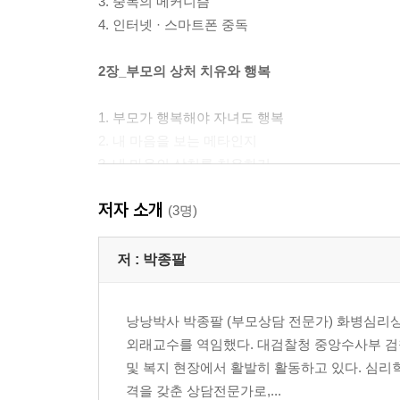
3. 중독의 메커니즘
4. 인터넷 · 스마트폰 중독
2장_부모의 상처 치유와 행복
1. 부모가 행복해야 자녀도 행복
2. 내 마음을 보는 메타인지
3. 내 마음의 상처를 치유하기
4. 건강한 거절과 관계 대화
저자 소개
(3명)
3장_부모와 자녀의 관계 회복
저 :
박종팔
1. 부모의 열등감 극복
2. 자녀의 열등감 극복
낭낭박사 박종팔 (부모상담 전문가) 화병심리
3. 자존감을 높이는 대화
외래교수를 역임했다. 대검찰청 중앙수사부 검
4. 부모와 자녀의 갈등 해결
및 복지 현장에서 활발히 활동하고 있다. 심리학
5. 자녀의 마음을 읽는 대화
격을 갖춘 상담전문가로,...
6. 승부에 집착하는 아이