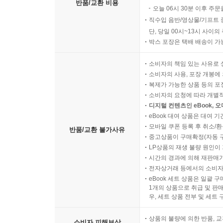
반품/교환 비용
오늘 06시 30분 이후 주문
직수입 음반/영상물/기프트 
단, 당일 00시~13시 사이
박스 포장은 택배 배송이 가
소비자의 책임 있는 사유로 
소비자의 사용, 포장 개봉에 
복제가 가능한 상품 등의 포장을 
소비자의 요청에 따라 개별
디지털 컨텐츠인 eBook, 
eBook 대여 상품은 대여 기
모바일 쿠폰 등록 후 취소/환
반품/교환 불가사유
중고상품이 구매확정(자동 
LP상품의 재생 불량 원인이 기
시간의 경과에 의해 재판매가
전자상거래 등에서의 소비자
eBook 세트 상품은 일괄 
1개의 상품으로 취급 및 판매
우, 세트 상품 전부 및 세트
상품의 불량에 의한 반품, 교
소비자 피해보상