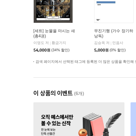
[세트] 눈물을 마시는 새
무진기행 (가수 장기하
(총4권)
낭독)
이영도 저
황금가지
김승옥 저
민음사
|
|
54,000
원
(34% 할인)
5,000
원
(0% 할인)
검색 페이지에서 선택된 태그에 등록된 더 많은 상품을 확인해 
이 상품의 이벤트
(6개)