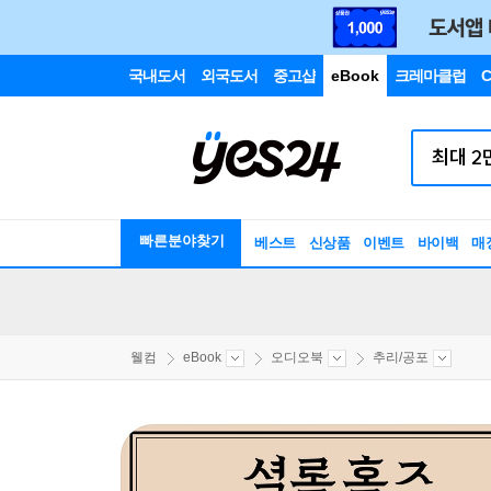
국내도서
외국도서
중고샵
eBook
크레마클럽
C
빠른분야찾기
베스트
신상품
이벤트
바이백
매
웰컴
eBook
오디오북
추리/공포