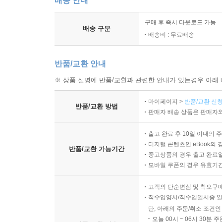
배송 안내
구매 후 즉시 다운로드 가능
배송 구분
배송비 : 무료배송
반품/교환 안내
※ 상품 설명에 반품/교환과 관련한 안내가 있는경우 아래 
마이페이지 >
반품/교환 신청
반품/교환 방법
판매자 배송 상품은 판매자와
출고 완료 후 10일 이내의 
디지털 콘텐츠인 eBook의 
반품/교환 가능기간
중고상품의 경우 출고 완료일
모바일 쿠폰의 경우 유효기간(
고객의 단순변심 및 착오구
직수입양서/직수입일서중 일
단, 아래의 주문/취소 조건인
오늘 00시 ~ 06시 30분 