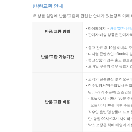
반품/교환 안내
※ 상품 설명에 반품/교환과 관련한 안내가 있는경우 아래 
마이페이지 >
반품/교환 신청
반품/교환 방법
판매자 배송 상품은 판매자와
출고 완료 후 10일 이내의 
디지털 콘텐츠인 eBook의 
반품/교환 가능기간
중고상품의 경우 출고 완료일
모바일 쿠폰의 경우 유효기간(
고객의 단순변심 및 착오구
직수입양서/직수입일서중 일
단, 아래의 주문/취소 조건인
오늘 00시 ~ 06시 30분 
반품/교환 비용
오늘 06시 30분 이후 주문
직수입 음반/영상물/기프트 
단, 당일 00시~13시 사이
박스 포장은 택배 배송이 가