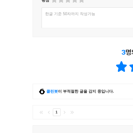
평점
인플레이션에 따른 중국 계정의 팽창 210
부풀려진 실적 212
한글 기준 50자까지 작성가능
패전의 그림자 214
증가하는 선은권 발행고와 이익 216
선은권의 증발 요인 217
군사비의 현지 조달 220
종전 시 예치 채무 전액 상환 223
3
명
대륙으로 건너간 엔화의 최후 226
제11장 종전과 조선은행의 폐쇄
일본 내지 지점의 폐쇄와 선은권의 추가 발행 223
38도선에 의한 남북 분단 231
클린봇
이 부적절한 글을 감지 중입니다.
남북에서 서로 달랐던 접수 이후의 조치 233
선은권에서 분리된 발행준비 236
선은권의 현지 인쇄 233
1
일본 인쇄국 제조의 선은권이 무효화되다 242
제12장 한국은행의 발족과 한국전쟁