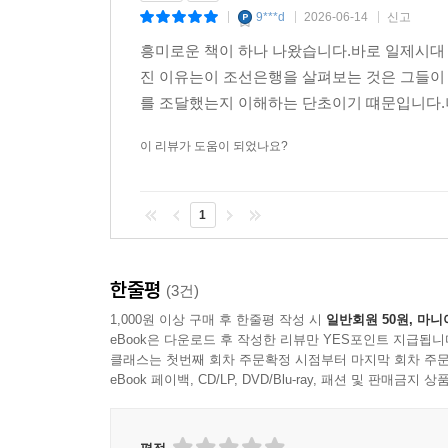
리스 로스의 중국 화폐 제도 개혁안 173
9***d
2026-06-14
신고
|
|
|
화북 금융 독립 공작 176
미래를 위한 역사적 이정표
흥미로운 책이 하나 나왔습니다.바로 일제시대
예금 등을 만주흥업은행에 이관 178
진 이유는이 조선은행을 살펴보는 것은 그들이 말하
실패로 끝난 화북 금융 독립 공작 180
오늘날 우리는 결제시스템의 디지털화, 암호화폐의 등
를 조달했는지 이해하는 단초이기 떄문입니다.나
국주의 시대에 동아시아의 통화질서가 붕괴, 확장, 
제9장 중일전쟁과 전비 조달
이 리뷰가 도움이 되었나요?
중함을 깨닫게 하는 거울이라고 생각합니다. 역사는
선은권의 가치 하락 183
상은 아무런 의미가 없다고들 합니다. 김탁환은 소
통화 전쟁에서의 패배 185
주의에 의해 좌절당하고 실패할 수 없었던 과정을 
1
중국연합준비은행의 설립 183
미래를 고민하 는 독자 여러분들께 한국의 중앙은행
발행준비의 집중은 진전되지 않고 132
리 지 않는 이정표가 되기를 기대합니다.
조선은행과 연은의 예치계약 135
- 2026년 3월
한줄평
(3건)
영업의 중심이 중국으로 이동하다 138
전 한국은행 사료반장
1,000원 이상 구매 후 한줄평 작성 시
일반회원 50원, 마니
일본은행의 대리점이 된 중국의 조선은행 지점들 20
김 기 원
eBook은 다운로드 후 작성한 리뷰만 YES포인트 지급됩니
종이로 하는 전쟁의 구조 203
클래스는 첫번째 회차 주문확정 시점부터 마지막 회차 주문
eBook 페이백, CD/LP, DVD/Blu-ray, 패션 및 판매금
제10장 태평양전쟁과 조선은행
적성은행의 접수 207