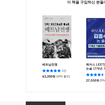
이 책을 구입하신 분
베트남전쟁
해커스 LEET
논술 17개년
2건
설집
43,200
원
(10% 할인)
27,550
원
(5