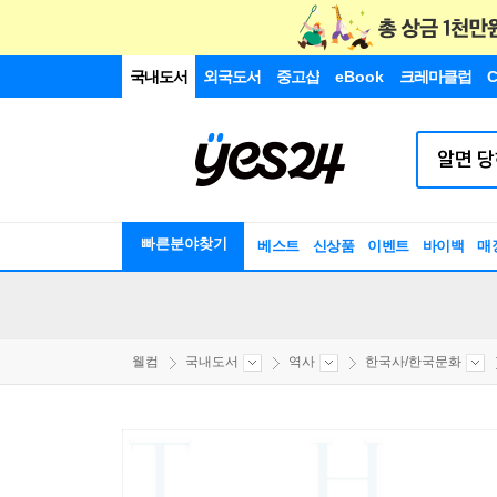
국내도서
외국도서
중고샵
eBook
크레마클럽
C
빠른분야찾기
베스트
신상품
이벤트
바이백
매
웰컴
국내도서
역사
한국사/한국문화