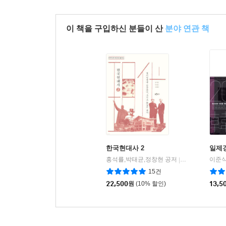
이 책을 구입하신 분들이 산
분야 연관 책
한국현대사 2
일제
홍석률,박태균,정창현 공저
푸른역사
|
15건
22,500
원
(10% 할인)
13,5