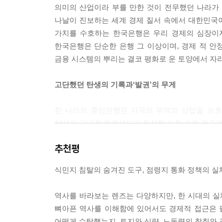
세이난 전쟁의 아픈 경험을 되살려 60
의미의 산업이라 부를 만한 것이 전무했던 나라가
신 100엔 지폐의 발행 63
나날이 진보하는 세계 경제 질서 속에서 대한민국이
‘조선은행의 과거 및 장래’ 보고서로부터의 발췌 66
가치를 수호하는 한국은행은 우리 경제의 심장이
조선은행, 만주로 진출하다 63
한국은행은 단순한 은행 그 이상이며, 경제 적 안
은 본위제를 채택했던 당시의 중국 70
금융 시스템의 뿌리는 결코 평화로 운 토양에서 자
군표 회수를 통한 요코하마정금은행의 세력 확대 7
정금은행과 조선은행의 대립 73
고단했던 탄생의 기록과‘발권’의 무게
제4장 1차 세계대전과 중국 차관
한 나라의 중앙은행은 자국의 무역과 상업을 보호
일본으로 유입되는 황금의 홍수 77
18세기 근대적 화폐제도가 등장한 이후 세계 각국은
한국 화폐의 소멸 78
사실 한 국가의 주권과 권력의 역사가 층층 이 쌓
만주 봉천성과의 차관 계약 체결 82
추천평
구조와 지배의 본질이 가장 선명하게 드러나기 때문
오쿠마 내각의 대중국 정책 혼란 83
경제 외교로 중·일 친선을 도모한 데라우치 내각 86
식민지 침탈의 숨겨진 도구, 점령지 통화 정책의 
우리나라 중앙은행의 탄생사 역시 질곡 깊은 우리 
교통은행 차관의 실상 30
엔화 통화권에 흡수되어 ‘조선은행’이라는 이름으 
진전되지 않는 중·일간 화폐 통일 33
역사를 바라보는 렌즈는 다양하지만, 한 시대의 실
통치 세력과 군부, 일본 민간 자본에 금융 지원
‘엔 외교’의 시도, 니시하라 차관 36
뼈아픈 역사를 이해함에 있어서도 경제적 접근은 
할애되어 있는데 결코 유쾌 한 내용은 아니지만 독
니시하라 차관 실패의 배경 33
어떻게 수탈했는지, 토지와 식량, 노동력의 착취와 