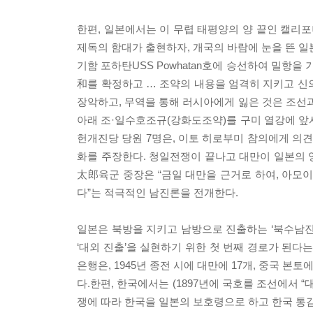
한편, 일본에서는 이 무렵 태평양의 양 끝인 캘리포
제독의 함대가 출현하자, 개국의 바람에 눈을 뜬 일
기함 포하탄USS Powhatan호에 승선하여 밀항을
和를 확정하고 … 조약의 내용을 엄격히 지키고 신의
장악하고, 무역을 통해 러시아에게 잃은 것은 조선과
아래 조·일수호조규(강화도조약)를 구미 열강에 앞
헌개진당 당원 7명은, 이토 히로부미 참의에게 의견
화를 주장한다. 청일전쟁이 끝나고 대만이 일본의 영
太郎육군 중장은 “금일 대만을 근거로 하여, 아모
다”는 적극적인 남진론을 전개한다.
일본은 북방을 지키고 남방으로 진출하는 ‘북수남진
‘대외 진출’을 실현하기 위한 첫 번째 경로가 된다는
은행은, 1945년 종전 시에 대만에 17개, 중국 본토
다.한편, 한국에서는 (1897년에 국호를 조선에서 
쟁에 따라 한국을 일본의 보호령으로 하고 한국 통