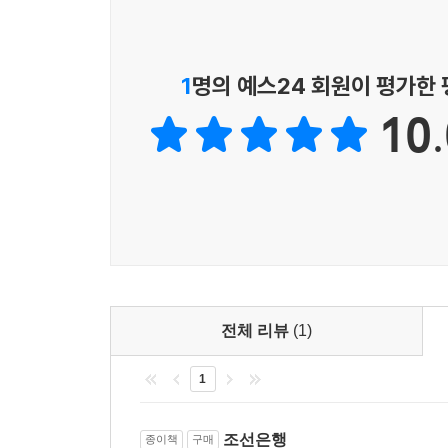
제7장 금융 공황기를 맞은 조선은행
통화 조작을 통해 전쟁 비용을 만들어낸 지배의 메
대련거래소의 금 본위 거래 도입 실패 133
자산 내용의 악화 143
1
명의 예스24 회원이 평가한
이 책의 가장 날카로운 통찰은 전시 체제 하에서
효과가 없었던 불량 채권 처리 시스템 146
파헤치는 대목입니다. 이를 위해 일본의 금융가들
10.
진전되지 않는 재건 계획 148
가공의 예금을 만들어 화폐를 발행하고 이를 통
대만은행 휴업, 전국으로 확산된 예금 인출 사태 15
희생시켜 제국의 전쟁 비용을 충당 하는 지독한 
1341(쇼와 16)년에 정리 완료되다 152
재정 부담을 식민지에 전 가하고 침략 전쟁을 떠받
압록강의 수력 개발 사업에 대한 대출 154
질서가 결코 중립적 이지 않으며 특정한 권력의 의
제8장 만주사변과 중국의 폐제 개혁
중앙은행의 어제와 오늘: 한국은행의 뿌리를 성찰
만주 모종 중대 사건 157
만철 경영 악화의 원인 160
201)년부터 2024년 한국은행을 퇴직하기 전까지
만주사변의 발발 162
전체 리뷰
(1)
재의 현대화된 중앙은행 역사와 제도를 제대로 이 해
만주중앙은행의 설립 163
한번 절감했습니다. 우리는 흔히 해방으로 과거와 완
1
은 가격의 국제적 폭등 166
범하 던 당시 한국은행 조직, 인력 및 업무수행 방
중국의 ‘재정정리대강’ 167
사를 이해하는 일은 식민지시기 중앙은행 의 어두운
조선은행의 발행권 회수를 주장한 다카하시 고레키요
조선은행
종이책
구매
세워졌는지를 성찰하는 고귀한 작업인 것입니다.