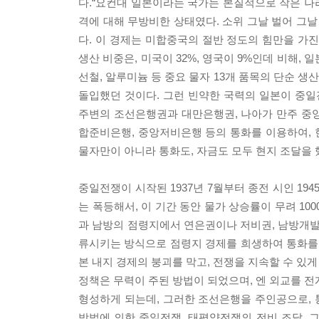
다.“요컨대 일본이라는 국가는 본질적으로 작은 나라
격에 대해 무방비한 상태였다. 소위 그날 벌어 그날
다. 이 경제는 미합중국의 절반 정도의 힘만을 가진
생산 비중은, 미국이 32%, 영국이 9%인데 비해, 일
선철, 알루미늄 등 중요 물자 13개 품목의 단순 생
돌입했던 것이다. 그런 빈약한 국력의 일본이 중일
주변의 조선은행권과 대만은행권, 나아가 만주 중
합준비은행, 중앙저비은행 등의 통화를 이용하여, 현
물자만이 아니라 통화도, 자금도 모두 현지 조달을 
중일전쟁이 시작된 1937년 7월부터 종전 시인 19
는 폭등해서, 이 기간 동안 물가 상승률이 무려 1
과 남방의 점령지에서 연은권이나 저비권, 남방개발
류시키는 방식으로 점령지 경제를 희생하여 통화를
본 내지 경제의 붕괴를 막고, 전쟁을 지속할 수 있
정책은 무력이 주된 방법이 되었으며, 엔 외교를 전
형성하게 되는데, 그러한 조선은행을 주인공으로, 통
방법에 의한 중일전쟁, 태평양전쟁의 전비 조달,