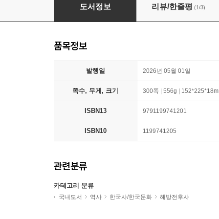
조선은행
도서정보
리뷰/한줄평
(1/3)
품목정보
발행일
2026년 05월 01일
쪽수, 무게, 크기
300쪽 | 556g | 152*225*18
ISBN13
9791199741201
ISBN10
1199741205
관련분류
카테고리 분류
국내도서
역사
한국사/한국문화
해방전후사