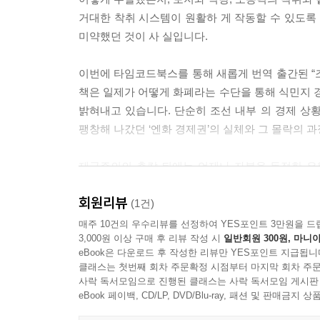
거대한 착취 시스템이 원활하 게 작동할 수 있도록 이
이후 한국은행이 겪어야 했던 고난은 일제의 패
제5장 시베리아 출병과 선은권의 시베리아 진출
미약했던 것이 사 실입니다.
대립과 전쟁은 우리에게 커다란 고통을 안겨주었지
러시아 혁명이 발발하다 103
오늘날의 기틀을 마련했습니다. 본서는 바로 그
일본군의 시베리아 출병 104
이번에 타임코드북스를 통해 새롭게 번역 출간된 “조
추적합니다.
북방 진출 준비를 갖추는 조선은행 107
책은 일제가 어떻게 화폐라는 수단을 통해 식민지
선은권의 ‘시베리아 진출’ 103
밝혀내고 있습니다. 단순히 조선 내부 의 경제 상
‘조선은행’이라는 거대한 미궁: 제국의 혈관이 된 
루블화의 급락 113
팽창해 나갔던 ‘엔화 경제권’의 실체와 그 몰락의
저자인 다다이 요시오는 평생을 조선은행 연구에 
제6장 로마노프 금화 사들이기
제국주의의 총칼 뒤에는 언제나 자본을 독점한 은행
이 주제를 자신의 일생 과업으로 삼았습니다. 그는 
로마노프 왕조가 보유하고 있었던 금괴 117
블록 구축에 어떻게 복무했는지를 명징하게 보여
나가는 길목마다 자금과 통화를 연결하 던, 조선 24개
회원리뷰
옴스크 국립은행 지점의 금괴 행방 120
일제강점기 경제사를 보다 거시적이고 구조적인 시
(1건)
10)개의 점포를 거느린 일 본제국주의가 설립한 
금괴의 행방을 쫓는 일본군 122
훌륭한 사 료이자 학술적 토대가 될 것이며, 근현
매주 10건의 우수리뷰를 선정하여 YES포인트 3만원을 드
3,000원 이상 구매 후 리뷰 작성 시
일반회원 300원, 마니아
만철을 이용해 금화 80상자의 수송을 강행하다 126
사할 것입니다. 한국 근대 경제사 연구의 공백을
특히 주목할 점은 조선은행의 뿌리가 1878년 
eBook은 다운로드 후 작성한 리뷰만 YES포인트 지급됩니
‘세묘노프 금괴 문제 해결안 세부 사항’의 결정 123
금융의 관점에서 우리 역사를 재조명하는 수많은 훌
일본은 자신들이 서구 열강에 당했던 ‘금 유출’의
클래스는 첫번째 회차 주문확정 시점부터 마지막 회차 주문
조선은행에 몰려든 루블 금화 130
- 2026년 03월
사락 독서모임으로 진행된 클래스는 사락 독서모임 게시판
대량으로 유출시켰고 이는 일본 제국주의의 핵심
금화를 0.36배로 환산해서 매입하다 135
- 김세완 (이화여자대학교 경제학과 교수)
eBook 페이백, CD/LP, DVD/Blu-ray, 패션 및 판매금
중앙은행의 사명을 고민하는 우리에게 시사 하는 바