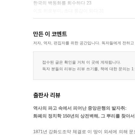
한국의 백동화를 회수하다 23
이토 히로부미, 초대 통감이 되다 31
제2장 한국 병합을 진행시키는 일본
만든 이 코멘트
한국의 자치 육성을 꾀하는 이토 35
한국 중앙은행 설립 결정 36
저자, 역자, 편집자를 위한 공간입니다. 독자들에게 전하고
동양척식회사의 설립 40
이토 통감의 반대 42
접수된 글은 확인을 거쳐 이 곳에 게재됩니다.
가쓰라 수상은 한국 병합 촉진론자 44
독자 분들의 리뷰는 리뷰 쓰기를, 책에 대한 문의는 1:
이토 통감이 사임하다 46
한국은행 설립 최종안 48
한국은행의 개업 50
출판사 리뷰
3.1 운동이 일어나다 53
이토 히로부미가 하얼빈 역에서 암살되다 55
역사의 파고 속에서 피어난 중앙은행의 발자취:
화폐의 정치학 150년의 상전벽해, 그 뿌리를 찾아서
제3장 조선은행, 만주로 진출하다
1311년, 조선은행으로 명칭을 변경하다 53
1871년 강화도조약 체결로 이 땅이 외세에 의해 