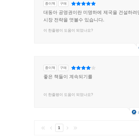
종이책
구매
서울이 함락되고 선은권이 약탈되다 247
대동아 공영권이란 미명하에 제국을 건설하려
한국은행권을 일본에서 인쇄하다 250
시장 전략을 엿볼수 있습니다.
전란 속에서의 통화 교환 251
이 한줄평이 도움이 되었나요?
적성분자가 사용하는 선은권의 교환 저지 253
최소한으로 억제된 경제 교란의 피해 255
맺음말 253
역자 후기 263
종이책
구매
조선은행 연표 263
좋은 책들이 계속되기를
참고자료 275
이 한줄평이 도움이 되었나요?
1