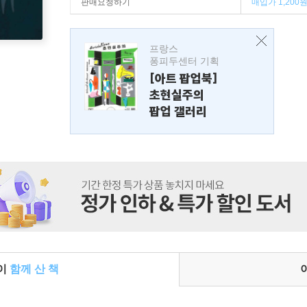
판매요청하기
매입가 1,200
프랑스
퐁피두센터 기획
[아트 팝업북]
초현실주의
팝업 갤러리
들이
함께 산 책