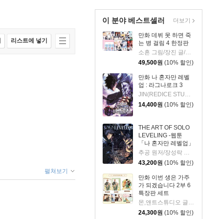
이 분야 베스트셀러
더보기
만화 데뷔 못 하면 죽
매
리스트에 넣기
는 병 걸림 4 한정판
소흔 그림/장진 글/백덕수 원저
49,500
원
(10% 할인)
만화 나 혼자만 레벨
업 : 라그나로크 3
JIN(REDICE STUDIO) 글그림/당도(REDICE STUDIO) 글/다울 원저
14,400
원
(10% 할인)
THE ART OF SOLO
LEVELING -웹툰
「나 혼자만 레벨업」
공식 아트북-
추공 원저/장성락 그림
43,200
원
(10% 할인)
펼쳐보기
만화 이번 생은 가주
가 되겠습니다 2부 6
특장판 세트
몬,앤트스튜디오 글그림/김로아 원저
24,300
원
(10% 할인)