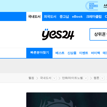
국내도서
외국도서
중고샵
eBook
크레마클럽
C
빠른분야찾기
베스트
신상품
이벤트
바이백
매
웰컴
국내도서
만화/라이트노벨
웹툰