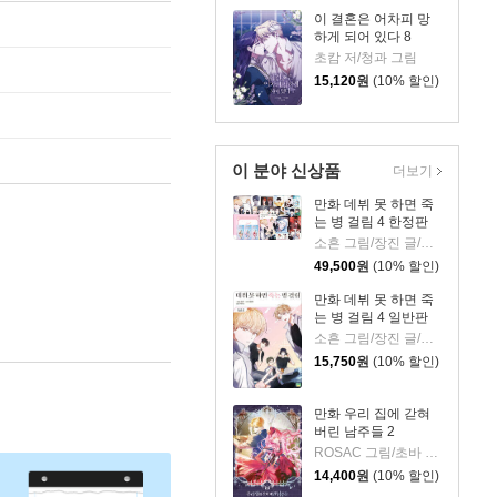
이 결혼은 어차피 망
하게 되어 있다 8
초캄 저/청과 그림
15,120
원
(10% 할인)
이 분야 신상품
더보기
만화 데뷔 못 하면 죽
는 병 걸림 4 한정판
소흔 그림/장진 글/백덕수 원저
49,500
원
(10% 할인)
만화 데뷔 못 하면 죽
는 병 걸림 4 일반판
소흔 그림/장진 글/백덕수 원저
15,750
원
(10% 할인)
만화 우리 집에 갇혀
버린 남주들 2
ROSAC 그림/초바 글/김지아 원저
14,400
원
(10% 할인)