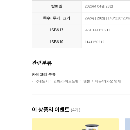
발행일
2026년 04월 23일
쪽수, 무게, 크기
292쪽 | 292g | 148*210*20
ISBN13
9791141150211
ISBN10
1141150212
관련분류
카테고리 분류
국내도서
만화/라이트노벨
웹툰
다음/카카오 연재
이 상품의 이벤트
(4개)