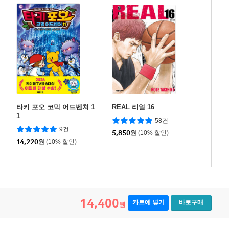
타키 포오 코믹 어드벤처 1
REAL 리얼 16
1
58건
9건
5,850
원
(10% 할인)
14,220
원
(10% 할인)
14,400
카트에 넣기
바로구매
원