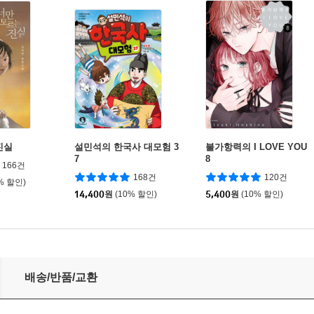
진실
설민석의 한국사 대모험 3
불가항력의 I LOVE YOU
7
8
166건
168건
120건
% 할인)
14,400
원
(10% 할인)
5,400
원
(10% 할인)
배송/반품/교환