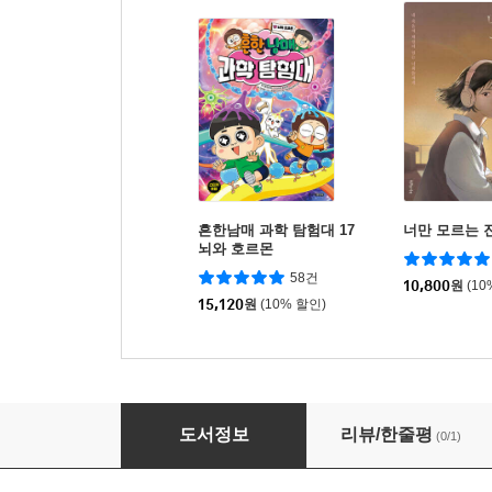
흔한남매 과학 탐험대 17
너만 모르는 
뇌와 호르몬
58건
10,800
원
(10
15,120
원
(10% 할인)
묵향 다크레이디 18
도서정보
리뷰/한줄평
(0/1)