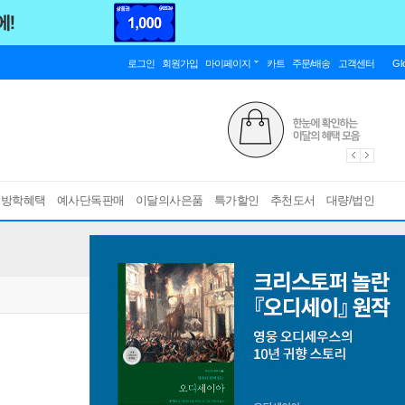
로그인
회원가입
마이페이지
카트
주문/배송
고객센터
Gl
름방학혜택
예사단독판매
이달의사은품
특가할인
추천도서
대량/법인