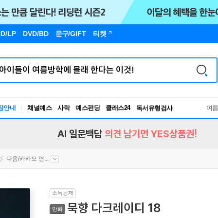
D/LP
DVD/BD
문구
/GIFT
티켓
장안내
채널예스
사락
예스펀딩
클래스24
독서유형검사
여
RBTI Lab
독서유형검사
AI 일문백답
의견 남기면 YES상품권!
다음/카카오 연...
소득공제
묵향 다크레이디 18
만화