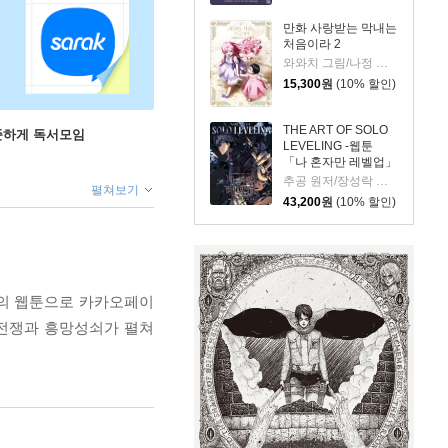
만화 사랑받는 막내는
처음이라 2
와와치 그림/나정 글/미래나비 원저
15,300
원
(10% 할인)
THE ART OF SOLO
꾸준하게 독서모임
LEVELING -웹툰
「나 혼자만 레벨업」
공식 아트북-
추공 원저/장성락 그림
펼쳐보기
43,200
원
(10% 할인)
작가의 웹툰으로 카카오페이
 전쟁과 흥망성쇠가 펼쳐