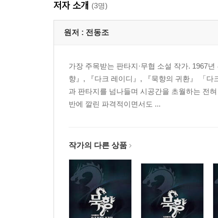
저자 소개
(3명)
원저 :
전동조
가장 주목받는 판타지·무협 소설 작가. 1967
향』, 『다크 레이디』, 『묵향의 귀환』 「다크
과 판타지를 넘나들며 시공간을 초월하는 전혀 
반에 깔린 파격적이면서도 ...
작가의 다른 상품