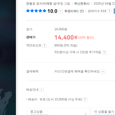
전동조
원저/
이재헌
글/
구깃
그림
학산문화사
2026년 04월 2
10.0
회원리뷰(
1
건)
판매지수 618
정가
16,000원
14,400
원
판매가
(10% 할인)
YES포인트
800원 (5% 적립)
5만원이상 구매 시 2천원 추가적립
결제혜택
카드/간편결제 혜택을 확인하세요
배송안내
배송비 : 유료 (도서 15,000원 이상 무료)
중고상품
이 상품을 팔기