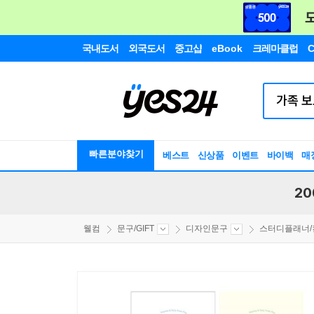
국내도서
외국도서
중고샵
eBook
크레마클럽
C
빠른분야찾기
베스트
신상품
이벤트
바이백
매
20
웰컴
문구/GIFT
디자인문구
스터디플래너/컨