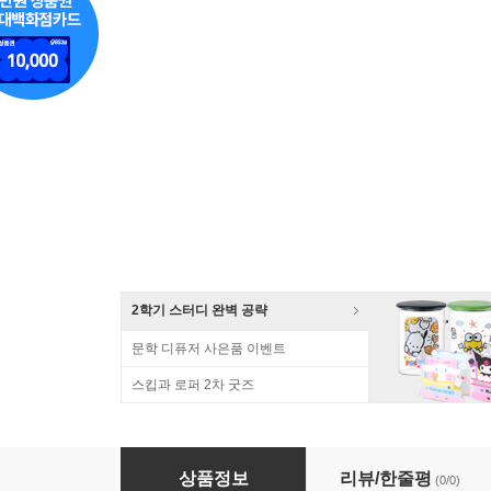
2학기 스터디 완벽 공략
문학 디퓨저 사은품 이벤트
스킵과 로퍼 2차 굿즈
벨벳 두달 스터디플래너 월간 일간
상품정보
리뷰/한줄평
(0/0)