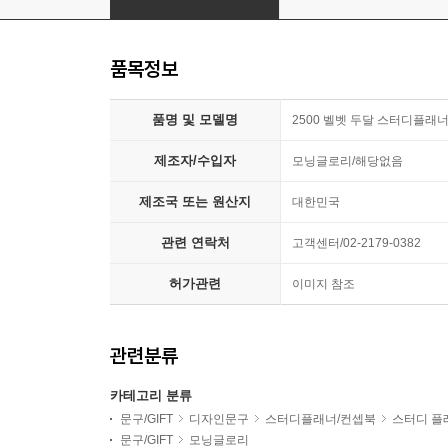
품목정보
품명 및 모델명
2500 벨벳 두달 스터디플래너 / 
제조자/수입자
모닝글로리/해당없음
제조국 또는 원산지
대한민국
관련 연락처
고객센터/02-2179-0382
허가관련
이미지 참조
관련분류
카테고리 분류
문구/GIFT
디자인문구
스터디플래너/컨셉북
스터디 플
문구/GIFT
모닝글로리