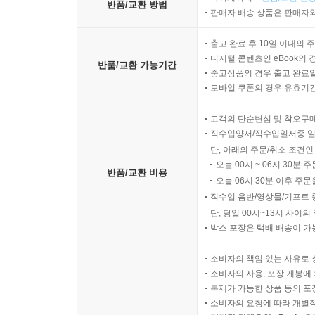
반품/교환 방법
판매자 배송 상품은 판매자와
출고 완료 후 10일 이내의 
디지털 콘텐츠인 eBook의 
반품/교환 가능기간
중고상품의 경우 출고 완료일
모바일 쿠폰의 경우 유효기간(
고객의 단순변심 및 착오구
직수입양서/직수입일서중 일
단, 아래의 주문/취소 조건인
오늘 00시 ~ 06시 30분 
반품/교환 비용
오늘 06시 30분 이후 주문
직수입 음반/영상물/기프트 
단, 당일 00시~13시 사이
박스 포장은 택배 배송이 가
소비자의 책임 있는 사유로 
소비자의 사용, 포장 개봉에 
복제가 가능한 상품 등의 포장을 
소비자의 요청에 따라 개별