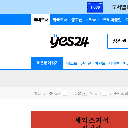
국내도서
외국도서
중고샵
eBook
크레마클럽
C
빠른분야찾기
베스트
신상품
이벤트
바이백
매
웰컴
국내도서
인문
심리
주제로 읽는