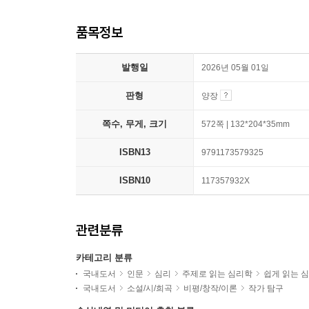
품목정보
발행일
2026년 05월 01일
판형
양장
쪽수, 무게, 크기
572쪽 | 132*204*35mm
ISBN13
9791173579325
ISBN10
117357932X
관련분류
카테고리 분류
국내도서
인문
심리
주제로 읽는 심리학
쉽게 읽는 
국내도서
소설/시/희곡
비평/창작/이론
작가 탐구