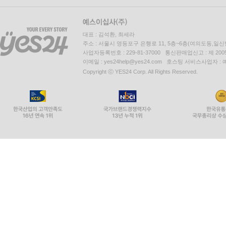
대표 : 김석환, 최세라
주소 : 서울시 영등포구 은행로 11, 5층~6층(여의도동,일신
사업자등록번호 : 229-81-37000 통신판매업신고 : 제 200
이메일 : yes24help@yes24.com 호스팅 서비스사업자 :
Copyright ⓒ YES24 Corp. All Rights Reserved.