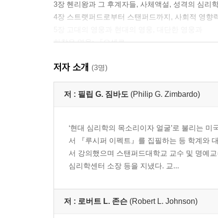
3장 헨리왕과 그 후계자들, 사체액설, 성격의 심리
4장 스트랫퍼드로부터 스탠퍼드까지, 사회적 영향력
5장 고대의 영웅과 현대의 영웅, 대단한 영웅과
하찮은 영웅: 『오셀로』
저자 소개
3부 마음속으로
(3명)
6장 잠, 꿈, 약물들-무의식으로 난 창들: 『한여름 
저 :
필립 G. 짐바도
(Philip G. Zimbardo)
7장 정신질환과 다른 언짢은 기분들: 『리처드 3세
‘현대 심리학의 목소리이자 얼굴’로 불리는 미
4부 이성 대 감정
서 『루시퍼 이펙트』를 집필하는 등 학계와 
서 강의했으며 스탠퍼드대학교 교수 및 명예교
8장 감정, 동기부여, 엘리자베스 시대의 사랑:
심리학센터 소장 등을 지냈다. 교...
『사랑의 헛수고』
9장 이성과 직관, 그리고 덴마크 왕자: 『햄릿』
저 :
로버트 L. 존슨
(Robert L. Johnson)
에필로그-심리학, 셰익스피어, 그리고 그 너머