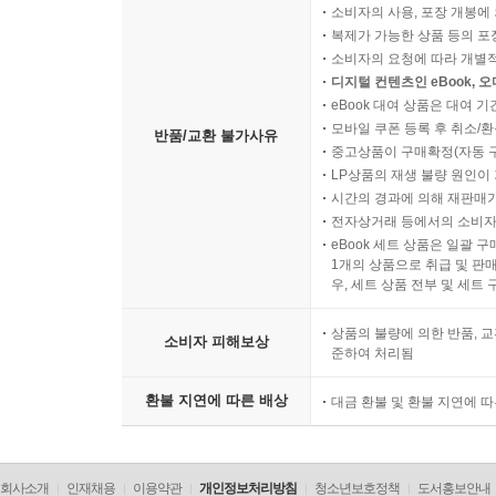
소비자의 사용, 포장 개봉에 
복제가 가능한 상품 등의 포장을 
소비자의 요청에 따라 개별
디지털 컨텐츠인 eBook, 
eBook 대여 상품은 대여 기
모바일 쿠폰 등록 후 취소/환
반품/교환 불가사유
중고상품이 구매확정(자동 
LP상품의 재생 불량 원인이 기
시간의 경과에 의해 재판매가
전자상거래 등에서의 소비자
eBook 세트 상품은 일괄 
1개의 상품으로 취급 및 판매
우, 세트 상품 전부 및 세트
상품의 불량에 의한 반품, 교
소비자 피해보상
준하여 처리됨
환불 지연에 따른 배상
대금 환불 및 환불 지연에 
회사소개
인재채용
이용약관
개인정보처리방침
청소년보호정책
도서홍보안내