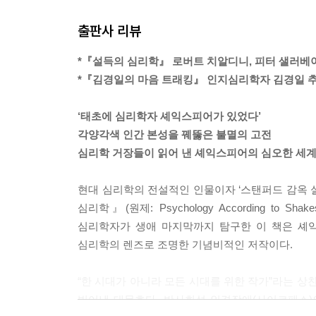
으로 보인다. 핼 왕자는 홋스퍼와도 대적해야 할 뿐
출판사 리뷰
범에게 대응할 것인지를 결정해야 하고, 맥베스는 
바 발달 위기를 다루는 희곡으로 부를 것인가를 놓
*『설득의 심리학』 로버트 치알디니, 피터 샐러베이 
--- p.134~135
*『김경일의 마음 트래킹』 인지심리학자 김경일 추
스탠퍼드 감옥 실험의 경우, 그것은 사회심리학에서
‘태초에 심리학자 셰익스피어가 있었다’
유효하다는 사실은 사회심리학자들이 반복적으로 입
각양각색 인간 본성을 꿰뚫은 불멸의 고전
특성보다는 뜻밖에도 살다 보면 만나는 상황, 즉 
심리학 거장들이 읽어 낸 셰익스피어의 심오한 세
어서 자신이 믿는 가치들과 일치하는 방향으로 합
처리할 때 외부 상황이 미치는 압력에 거의 반사적
현대 심리학의 전설적인 인물이자 ‘스탠퍼드 감옥 실
--- p.214
심리학』(원제: Psychology According to
심리학자가 생애 마지막까지 탐구한 이 책은 셰익
엘리엇의 사례는 감정이 우리로 하여금 외부적 대
심리학의 렌즈로 조명한 기념비적인 저작이다.
리도록 돕는다는 사실을 보여 주었다. 그렇다면 감정
얼마나 좋았거나 나빴는지를 결정하는 데 도움을 주는
“한 시대가 아니라 모든 시대를 위한 작가”라는 
런데 감정은 영원히 이성과 평행선을 달리기로 되어
빚어낸 대문호다. 반사회성 인격장애(사이코패스)
도 이 책 마지막 장의 주인공 햄릿의 경우에서 볼 