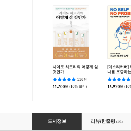
사이토 히토리의 어떻게 살
[예스리커버]
것인가
나를 조종하
116건
11,700
원
(10% 할인)
16,920
원
(10
셰익스피어 심리학
도서정보
리뷰/한줄평
(1/1)