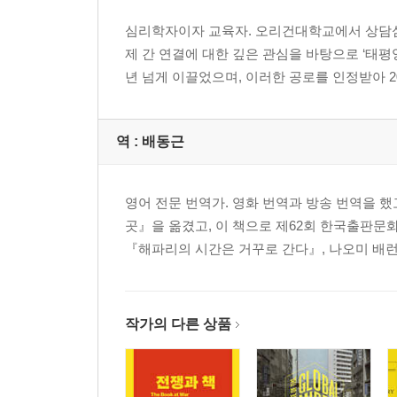
감사의 말
주석
심리학자이자 교육자. 오리건대학교에서 상담심
참고 문헌
제 간 연결에 대한 깊은 관심을 바탕으로 ‘태평양 북서부 
옮긴이의 말
년 넘게 이끌었으며, 이러한 공로를 인정받아 20
찾아보기
역 :
배동근
영어 전문 번역가. 영화 번역과 방송 번역을 
곳』을 옮겼고, 이 책으로 제62회 한국출판문
『해파리의 시간은 거꾸로 간다』, 나오미 배런
작가의 다른 상품