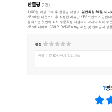
충돌하는 정신 활동의 메커니즘을 흥미롭게 풀어낸
한줄평
(1건)
1,000원 이상 구매 후 한줄평 작성 시
일반회원 50원, 마니
나아가 반사회성 성격 또는 사이코패스로 묘사되는
eBook은 다운로드 후 작성한 리뷰만 YES포인트 지급됩니
정신이상에 큰 관심을 보인 셰익스피어의 작품에 등
클래스는 첫번째 회차 주문확정 시점부터 마지막 회차 주문
eBook 페이백, CD/LP, DVD/Blu-ray, 패션 및 판매금
발전이 정신질환 진단과 치료에 어떤 변화를 불러왔
〉〉 쟁점 4. 이성 대 감정-차가운 머리와 뜨거운 
평점
마지막 쟁점은 ‘이성 대 감정’이다. 4부에서는
한글 기준 50자까지 작성가능
『사랑의 헛수고』를 통해 엘리자베스 시대의 사
설명하는지 알아본다.
셰익스피어의 어느 희곡보다도 인간 내면을 깊숙
1
명
인물을 제시한다. 햄릿이 이성만을 앞세우다가
‘이성주의자의 착각’이라고 일컬었고, 존 오벨은 햄
발달 위기, 그리고 극단적 상황에 처한 한 인간
통찰을 선사한다.