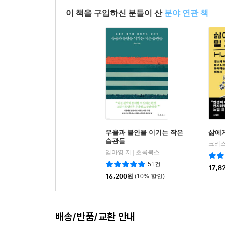
이 책을 구입하신 분들이 산
분야 연관 책
우울과 불안을 이기는 작은
삶에게
습관들
크리스
임아영 저
초록북스
|
51건
17,8
16,200
원
(10% 할인)
배송/반품/교환 안내