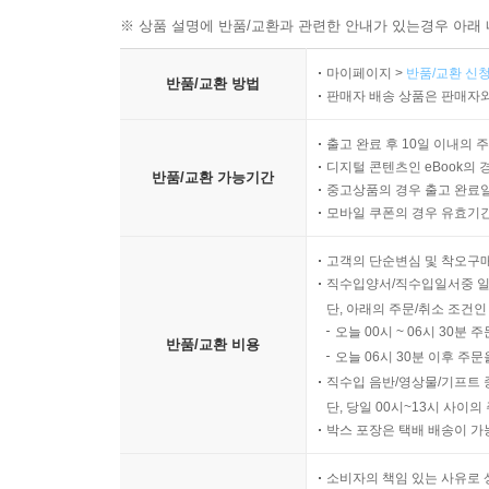
※ 상품 설명에 반품/교환과 관련한 안내가 있는경우 아래 
마이페이지 >
반품/교환 신청
반품/교환 방법
판매자 배송 상품은 판매자와
출고 완료 후 10일 이내의 
디지털 콘텐츠인 eBook의 
반품/교환 가능기간
중고상품의 경우 출고 완료일
모바일 쿠폰의 경우 유효기간(
고객의 단순변심 및 착오구
직수입양서/직수입일서중 일
단, 아래의 주문/취소 조건인
오늘 00시 ~ 06시 30분 
반품/교환 비용
오늘 06시 30분 이후 주문
직수입 음반/영상물/기프트 
단, 당일 00시~13시 사이
박스 포장은 택배 배송이 가
소비자의 책임 있는 사유로 