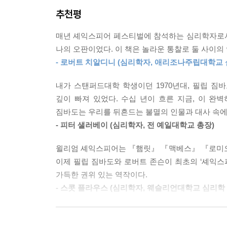
손을 씻는 맥베스 부인의 강박장애, 우울한 덴마크
올리기에 적합하다고 생각했다.
추천평
성격, 인지, 감정, 인식, 발달 과정, 의식 상태 
--- p.388
인간에 대한 깊고 풍부한 이해를 보여 준다.
매년 셰익스피어 페스티벌에 참석하는 심리학자로서
비평가들은 그[햄릿]를 양가적이며 우유부단하며 미뤄
나의 오판이었다. 이 책은 놀라운 통찰로 둘 사이의
심리학의 고전 실험으로 남은 ‘스탠퍼드 감옥 실
파비니 교수는 햄릿을 ‘분석 마비’ 증상의 희생자라
- 로버트 치알디니 (심리학자, 애리조나주립대학교
대상에 머무는 데 반대하고 ‘심리학 이전의 심리학자
문제에 대처해야 했다는 사실을 먼저 밝혀 두고 싶
낳은 역작 『셰익스피어 심리학』은 현대 심리학과
비극적 결함은 우유부단이 아니라 자신의 이성적 
내가 스탠퍼드대학 학생이던 1970년대, 필립 
감을 이성주의자의 착각이라 이름했다. 햄릿은 곤
깊이 빠져 있었다. 수십 년이 흐른 지금, 이 완
400년 전에 현재와 같은 심리학적 개념들이 존
울증에 걸린 사람들이 잘 빠지는 함정이다.
짐바도는 우리를 뒤흔드는 불멸의 인물과 대사 속에
학문 분야의 주제와, 사고와 지능, 동기부여와 감
- 피터 샐러베이 (심리학자, 전 예일대학교 총장)
셰익스피어의 심리학을 주요 쟁점별로 차례차례 다
--- p.400~401
찬찬히 개괄한다.
윌리엄 셰익스피어는 『햄릿』 『맥베스』 『로미오
이제 필립 짐바도와 로버트 존슨이 최초의 ‘셰익스
문학이 먼저 간파한 마음의 과학
가득한 권위 있는 역작이다.
현대 심리학과 셰익스피어를 잇는 4가지 주요 쟁점
- 스콧 플라우스 (심리학자, 웨슬리언대학교 심리학
윌리엄 셰익스피어와 필립 짐바도, 두 위대한 사상
인간 심리라는 미지의 심연을 탐구하고자 하는 이들
조명한다. 도덕적 혼란의 시대인 오늘날, 오래된 논
『셰익스피어 심리학』은 대문호의 놀라운 통찰이 