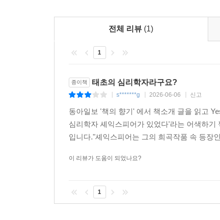
이론인 사체액설을 어떻게 변주해 입체적인 인물
분석한다.
전체 리뷰
(1)
『잣대엔 잣대로』는 흥미롭게도 짐바도의 ‘스탠퍼
1
폭력을 행사하는 경향을 보인다는 사실을 밝혀낸 
희곡에서 제기된 도덕성의 문제는 이후 진화심리
태초의 심리학자라구요?
종이책
지닌다는 ‘도덕 기반 이론’으로 확장되었다.
s*******g
2026-06-06
신고
|
|
|
또한 『오셀로』를 비롯한 여러 비극을 통해서는 
동아일보 '책의 향기' 에서 책소개 글을 읽고 Y
영웅적 인물로 읽히기도 하는데, 저자들은 이른바 
심리학자 셰익스피어가 있었다'라는 어색하기 
어떻게 길러낼 수 있을지까지 질문을 확장한다.
입니다."셰익스피어는 그의 희곡작품 속 등장인
이 리뷰가 도움이 되었나요?
〉〉 쟁점 3. 인간 마음의 본성-의식의 수면 아래 
셰익스피어는 누구보다 앞서 인간 마음속을 활짝 
1
『한여름 밤의 꿈』을 통해 당시 사람들이 잠과 꿈을
특히 무의식을 ‘직관’으로 명명한 조너선 하이트의 