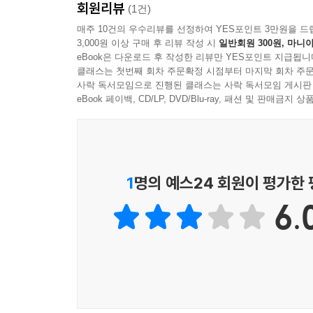
회원리뷰
(1건)
- 앤토니오 푸엔테 (임상 신경심리학자, 전 미국심리
쟁점으로 조명한다.
매주 10건의 우수리뷰를 선정하여 YES포인트 3만원을 드
3,000원 이상 구매 후 리뷰 작성 시
일반회원 300원, 마니아
심리학자라면 누구나 알고 있다. 인간을 이해하기 
〉〉 쟁점 1. 본성 대 양육-우리는 태어나는가, 만
eBook은 다운로드 후 작성한 리뷰만 YES포인트 지급됩니
그런데 우리 인간이 참으로 쉽게 간과하는 것이 다름
클래스는 첫번째 회차 주문확정 시점부터 마지막 회차 주문
한다. 그런데 인류 역사상 누구보다 훌륭하게 주
사락 독서모임으로 진행된 클래스는 사락 독서모임 게시판
인간의 성격과 운명을 결정짓는 것은 부모로부터 
eBook 페이백, CD/LP, DVD/Blu-ray, 패션 및 판매금
셰익스피어다. 여기 그 셰익스피어의 관찰을 관찰
‘본성(nature)’과 ‘양육(nurture)’을 짝지어
관찰하도록 이끈다. 경험해 보지 못한 관점과 지혜를
정확히 조응한다.
- 김경일 (인지심리학자, 『김경일의 마음 트래킹』
1부에서는 문명의 제약을 받지 않는 자연 상태의 섬
1
명의 예스24 회원이 평가한
유전 지식부터 현대의 사례연구까지를 살펴보고,
개관한다. 또한 『좋으실 대로』에 등장하는 제이퀴즈의
6.
통찰이 현대 발달 이론과 어떻게 궤를 같이하고 또
〉〉 쟁점 2. 인간 대 상황-개인의 기질인가, 상황
인간의 행동에 더 큰 영향을 미치는 것은 타고난 기
문제를 다룬다. 헨리 왕과 그 후계자들을 그린 역사