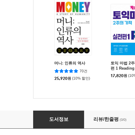
머니: 인류의 역사
토익 마법 2
편 1 Reading
70건
17,820
원
(10
25,920
원
(10% 할인)
토익 만점 카투사도 안 들리는 미국 뉴스 학습 
도서정보
리뷰/한줄평
(0/0)