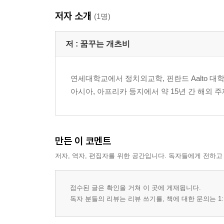
2) 영어스러운 단어들, 표현들
저자 소개
3) 기타, 날짜별
(1명)
부록
저 :
꿈꾸는 개츠비
하나. 「Avengers: EndGame」이 안 들렸던 이유들
둘. 「I have a dream」 반복과 변주
연세대학교에서 정치외교학, 핀란드 Aalto 대학교
셋. 『The Great Gatsby』 음미하기
아시아, 아프리카 등지에서 약 15년 간 해외 
만든 이 코멘트
저자, 역자, 편집자를 위한 공간입니다. 독자들에게 전하고
접수된 글은 확인을 거쳐 이 곳에 게재됩니다.
독자 분들의 리뷰는 리뷰 쓰기를, 책에 대한 문의는 1: