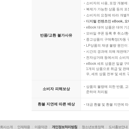
소비자의 사용, 포장 개봉에 
복제가 가능한 상품 등의 포장을 
소비자의 요청에 따라 개별
디지털 컨텐츠인 eBook, 
eBook 대여 상품은 대여 기
모바일 쿠폰 등록 후 취소/환
반품/교환 불가사유
중고상품이 구매확정(자동 
LP상품의 재생 불량 원인이 기
시간의 경과에 의해 재판매가
전자상거래 등에서의 소비자
eBook 세트 상품은 일괄 
1개의 상품으로 취급 및 판매
우, 세트 상품 전부 및 세트
상품의 불량에 의한 반품, 교
소비자 피해보상
준하여 처리됨
환불 지연에 따른 배상
대금 환불 및 환불 지연에 
회사소개
인재채용
이용약관
개인정보처리방침
청소년보호정책
도서홍보안내