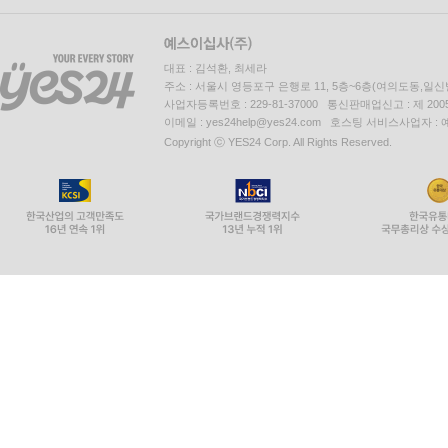
대표 : 김석환, 최세라
주소 : 서울시 영등포구 은행로 11, 5층~6층(여의도동,일신
사업자등록번호 : 229-81-37000 통신판매업신고 : 제 200
이메일 : yes24help@yes24.com 호스팅 서비스사업자 :
Copyright ⓒ YES24 Corp. All Rights Reserved.