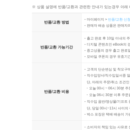
※ 상품 설명에 반품/교환과 관련한 안내가 있는경우 아래 
마이페이지 >
반품/교환 신청
반품/교환 방법
판매자 배송 상품은 판매자와
출고 완료 후 10일 이내의 
디지털 콘텐츠인 eBook의 
반품/교환 가능기간
중고상품의 경우 출고 완료일
모바일 쿠폰의 경우 유효기간(
고객의 단순변심 및 착오구
직수입양서/직수입일서중 일
단, 아래의 주문/취소 조건인
오늘 00시 ~ 06시 30분 
반품/교환 비용
오늘 06시 30분 이후 주문
직수입 음반/영상물/기프트 
단, 당일 00시~13시 사이
박스 포장은 택배 배송이 가
소비자의 책임 있는 사유로 