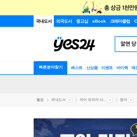
국내도서
외국도서
중고샵
eBook
크레마클럽
C
빠른분야찾기
베스트
신상품
이벤트
바이백
매
웰컴
국내도서
국어 외국어 사...
영어