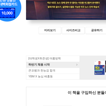
미리보기
사이즈비교
공유하기
[대학생X취준생] 여름방학
하반기 채용 시작
큰코쌤과 한능검 합격
YBM X 농심 배홍동
이 책을 구입하신 분