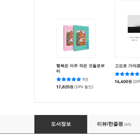
행복은 아주 작은 것들로부
고요로 가야
터
9건
14,400
원
(10
17,820
원
(10% 할인)
돌, 빛, 숲 그리고 코트다쥐르
도서정보
리뷰/한줄평
(8/5)