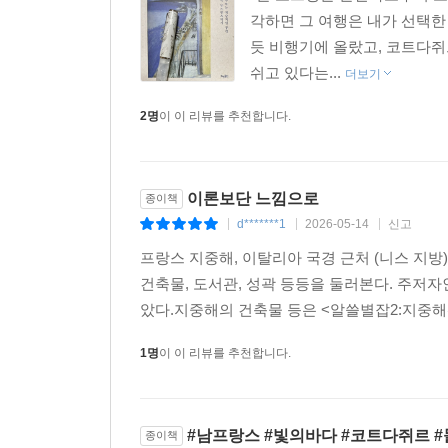
각하면 그 여행은 내가 선택한
듯 비행기에 올랐고, 코트다쥐
쉬고 있다는...
더보기
2명
이 이 리뷰를 추천합니다.
이론보단 느낌으로
종이책
d*******1
2026-05-14
신고
|
|
|
프랑스 지중해, 이탈리아 국경 근처 (니스 지방
건축물, 도서관, 성곽 등등을 둘러본다. 주저
았다.지중해의 건축물 등은 <알쓸별잡2:지중해편>
1명
이 이 리뷰를 추천합니다.
#남프랑스 #빛의바다 #코트다쥐르 
종이책