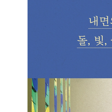
세낭크 수도원 126
4장. 자연과 예술
로스차일드 빌라 144
마그재단 미술관 160
샤토 라 코스트 178
5장. 올드 & 뉴 : 도시를 새롭게
뮤셈 192
레독스 204
루마 아를 216
카레 다르 228
6장. 아득한 마을들