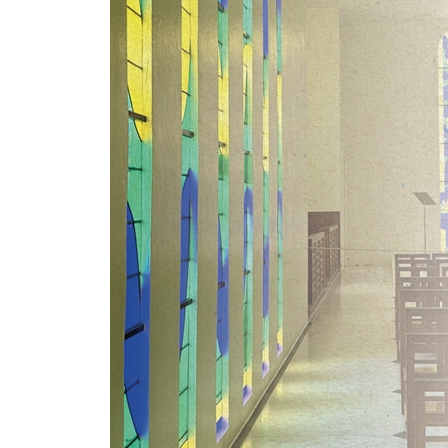
멍통 240
에즈 250
생폴드방스 258
고르드 270
에필로그 282
‘남프랑스의 빛’ 여행 일정표 288
방문지 정보 290