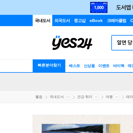
국내도서
외국도서
중고샵
eBook
크레마클럽
C
빠른분야찾기
베스트
신상품
이벤트
바이백
매
웰컴
국내도서
건강 취미
여행
테