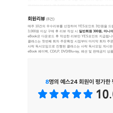
이나 예술, 정원 등이 그 자리에 원래 있었던 것처
꿈꾸다가 바다 곁 3.66미터의 작은 오두막으로 들
떠난 뒤에도 가슴에 길게 맺히는 잔상에 있는 것이 
--- p.182 「샤토 라 코스트」 중에서
회원리뷰
찬란한 윤슬 말고도 남프랑스를 사랑한 예술가들은
(8건)
감각을 자극했을 것이다. 여기에 더해 12세기부터
매주 10건의 우수리뷰를 선정하여 YES포인트 3만원을 드
모든 재생이 단번에 성공할 수는 없지만, 백오십 년
3,000원 이상 구매 후 리뷰 작성 시
일반회원 300원, 마니아
것이다. 수도원의 돌벽에 스며든 시간, 빛이 라
도 레독스는 충분히 아름답다.
eBook은 다운로드 후 작성한 리뷰만 YES포인트 지급됩니
수도사들의 종교적 의지와 유구한 시간만이 만들어낼
--- p.207 「레독스」 중에서
클래스는 첫번째 회차 주문확정 시점부터 마지막 회차 주문
사락 독서모임으로 진행된 클래스는 사락 독서모임 게시판
수많은 예술 작품과 건축 유산을 잉태한 남프랑스.
eBook 페이백, CD/LP, DVD/Blu-ray, 패션 및 판매금
멍통에서의 시간은 빠르게 흐르지 않는다. 걷다 멈추
있다. 로스차일드 빌라, 샤토 라 코스트 같은 장소
하다. 과거의 기억, 색의 감각을 깨우되, 압도하지
시간의 중첩이 읽힌다. 과거와 현재가 겹치고, 새로
--- p.243 「멍통」 중에서
이 책은 결국 읽는 이를 ‘경험의 주체’로 만든다.
8
명의 예스24 회원이 평가한
진정한 여행은 ‘내가 여행을 하는 것이 아니라 여행
자연과 여행이 하나로 어우러진 이 기록은 깊은 여
나를 여행이 깨준다는 의미다.
10.
--- p.286 「기억의 깊이로」 중에서