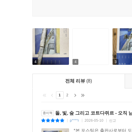
4
4
3
전체 리뷰
(8)
1
2
돌, 빛, 숲 그리고 코트다쥐르 - 오직
종이책
p****r
2026-05-10
신고
|
|
|
*본 포스팅은 출판사로부터 도