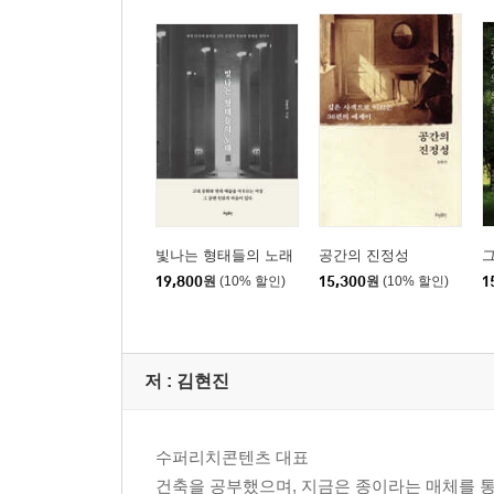
빛나는 형태들의 노래
공간의 진정성
19,800
원
(10% 할인)
15,300
원
(10% 할인)
1
저 :
김현진
수퍼리치콘텐츠 대표
건축을 공부했으며, 지금은 종이라는 매체를 통