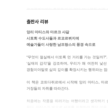
르코르뷔지에의 흔적을 따라 걷다 보니 문득 이런 생
하고, 때로는 과감했던 한 인간이었다.
출판사 리뷰
--- p.76 「유니테 다비타시옹」 중에서
앙리 마티스와 마르크 샤갈
엄격하고 완결된 비례미와 간결한 기하학적 질서와 
시토회 수도사들과 르코르뷔지에
네딕토 규칙서와 성 베르나르 지휘 아래 ‘금욕’과 ‘
예술가들이 사랑한 남프랑스의 풍경 속으로
--- p.95 「르 토로네 수도원」 중에서
“무엇이 절실해서 이토록 먼 거리를 가는 것일까?”
“이번 기행 동안 다녀온 세 수도원 중 가장 낡은 분
‘실재의 감각’을 강조하며, 우리가 왜 여전히 낯
--- p.131 「실바칸 수도원」 중에서
경험이야말로 삶의 깊이를 확장시키는 행위라는 점
잠시 눈을 지그시 감고, 우리 사회를 떠올려 본다.
이 책은 코트다쥐르에서 시작해 앙리 마티스, 마
주의 유지를 현대적으로 계승하는 방식을 택할 수 
거장들의 자취를 따라간다.
--- p.146 「로스차일드 빌라」 중에서
처음에는 작품을 따라가는 여행이라고 생각하기 쉽
비움과 채움, 정적과 소음, 그리고 자본과 예술이
된다. 마티스가 빛으로 세계를 표현하려 했던 이유