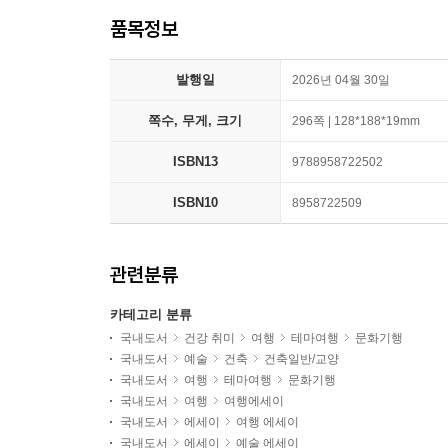
품목정보
발행일
2026년 04월 30일
쪽수, 무게, 크기
296쪽 | 128*188*19mm
ISBN13
9788958722502
ISBN10
8958722509
관련분류
카테고리 분류
국내도서
건강 취미
여행
테마여행
문화기행
국내도서
예술
건축
건축일반/교양
국내도서
여행
테마여행
문화기행
국내도서
여행
여행에세이
국내도서
에세이
여행 에세이
국내도서
에세이
예술 에세이