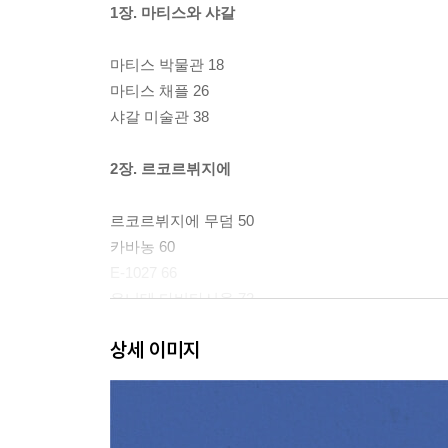
1장. 마티스와 샤갈
마티스 박물관 18
마티스 채플 26
샤갈 미술관 38
2장. 르코르뷔지에
르코르뷔지에 무덤 50
카바농 60
E-1027 66
유니테 다비타시옹 72
상세 이미지
3장. 남프랑스의 세 자매
르 토로네 수도원 90
실바칸 수도원 110