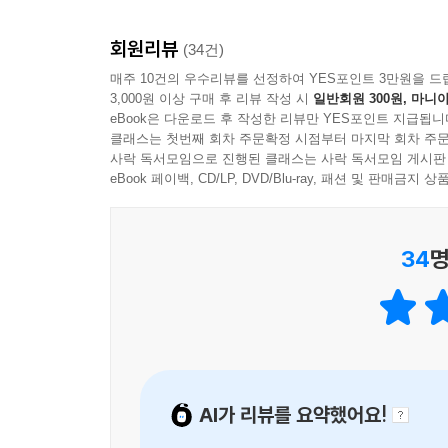
권 안에 입체적으로 담아냈다는 점이 이 책의 핵심이
회원리뷰
맞는 수익 구조를 설계하는 기준을 갖게 된다.
(34건)
매주 10건의 우수리뷰를 선정하여 YES포인트 3만원을 드
3,000원 이상 구매 후 리뷰 작성 시
일반회원 300원, 마니아
“모두에게 맞는 부업은 없다” - 실패를 줄이고 바
eBook은 다운로드 후 작성한 리뷰만 YES포인트 지급됩니
많은 사람이 부업에 실패하는 이유는 단순하다. 남
클래스는 첫번째 회차 주문확정 시점부터 마지막 회차 주문
함정을 정확히 짚는다. 무작정 실행하기 전에, 어떤
사락 독서모임으로 진행된 클래스는 사락 독서모임 게시판
온라인 셀러 파트에서는 유행을 쫓다 실패한 사례
eBook 페이백, CD/LP, DVD/Blu-ray, 패션 및 판매금
글쓰기의 한계를 짚으며 AI 활용을 통해 수익 구
시스템으로 구현해낸 사례를 통해, 자동화된 수익 
34
명
이 책은 단순히 방법을 나열하지 않는다. 실패 확률
미끼가 아닌 진짜 정보, 수익 구조와 과정까지 모두
이 책의 또 다른 차별점은 ‘목적이 분명한 정보 공개
자신의 목표로 밝힌다. 이는 이 책이 단순히 유료 
만들 수 있음을 증명하고 공유하기 위한 기록이라는
AI가 리뷰를 요약했어요!
세 명의 저자 역시 한결같이 말한다. 부업은 
시스템’이라는 것이다. 그래서 이 책은 자신들이 