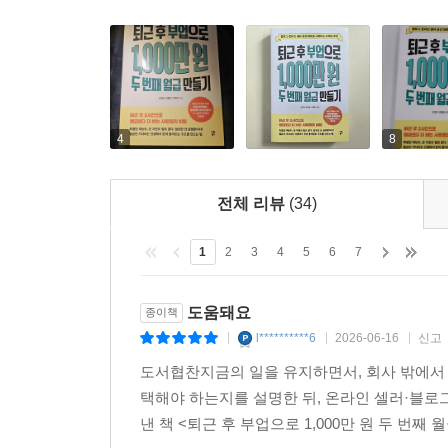
4
8
전체 리뷰
(34)
1
2
3
4
5
6
7
도움돼요
종이책
l**********6
2026-06-16
신고
|
|
|
도서협찬지금의 일을 유지하면서, 회사 밖에서 
택해야 하는지를 설명한 뒤, 온라인 셀러·블로