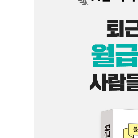
01 유행 따라 하면 늦는다
02 내 상황·자본·시간에 맞는 선택이 핵심
03 부업은 실행보다 설계가 먼저다
5장 부업을 시작할 때 놓치지 말아야 할 기본 세팅
01 제경비와 세금은 나중에 생각해야 한다는 착각
02 사업자등록 형태를 파악하자
2부 온라인 셀러 - 나만의 작은 쇼핑몰 만들기
1장 부업으로 온라인 시장에 뛰어들기
01 순수익 월 천 달성한 온라인 셀러의 시작
02 온라인 셀러가 최고의 N잡인 이유
03 부업으로도 잘 파는 사람들의 특징
2장 시작 전 알아야 할 성공과 실패의 한 끗 차이
01 위탁판매·사입판매·제작판매의 차이
02 스마트스토어와 쿠팡으로 진입하기