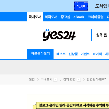
국내도서
외국도서
중고샵
eBook
크레마클럽
C
빠른분야찾기
베스트
신상품
이벤트
바이백
매
웰컴
국내도서
경제 경영
경영관리/전략/...