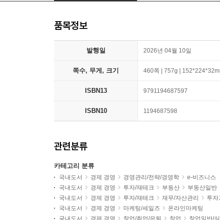
품목정보
발행일
2026년 04월 10일
쪽수, 무게, 크기
460쪽 | 757g | 152*224*32
ISBN13
9791194687597
ISBN10
1194687598
관련분류
카테고리 분류
국내도서
경제 경영
경영관리/전략/경영학
e-비즈니스
국내도서
경제 경영
투자/재테크
부동산
부동산일반
국내도서
경제 경영
투자/재테크
재무/자산관리
투자
국내도서
경제 경영
마케팅/세일즈
온라인마케팅
국내도서
경제 경영
창업/취업/은퇴
창업
창업일반/