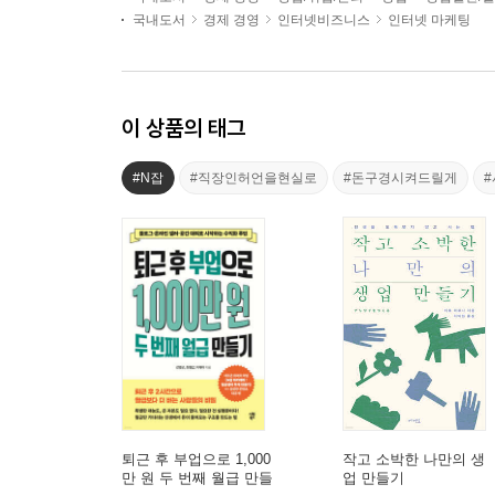
국내도서
경제 경영
인터넷비즈니스
인터넷 마케팅
이 상품의 태그
#N잡
#직장인허언을현실로
#돈구경시켜드릴게
퇴근 후 부업으로 1,000
작고 소박한 나만의 생
만 원 두 번째 월급 만들
업 만들기