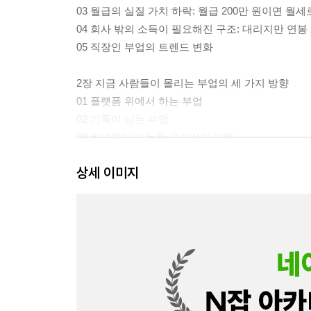
03 월급의 실질 가치 하락: 월급 200만 원이면 월세
04 회사 밖의 소득이 필요해진 구조: 대리지만 연봉
05 직장인 부업의 트렌드 변화
2장 지금 사람들이 몰리는 부업의 세 가지 방향
01 플랫폼 위에서 하는 부업
02 기록이 남는 부업
03 비대면이 가능한 오프라인 부업
상세 이미지
3장 앞으로의 부업 트렌드 다섯 가지
01 마이크로 브랜드: 스마트스토어, SNS 기반
02 콘텐츠 자동수익: 블로그, 스레드, 쇼츠 기반
03 워케이션 부업: 장소에 구애받지 않는 부업
04 가치 소비? 가치 부업!: 내 삶에서 나온 부업
05 이중 아이덴티티: 직장에서 나와 다른 부업
4장 부업에도 전략이 필요한 이유