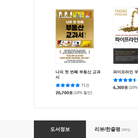
나의 첫 번째 부동산 교과
파이프라인 
서
71건
6,300
원
(10%
20,700
원
(10% 할인)
퇴근 후 부업으로 1,000만 원 두 번째 월급 만들
도서정보
리뷰/한줄평
(34/1)